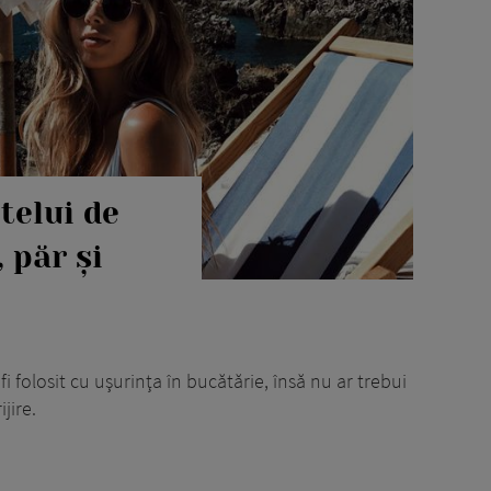
ptelui de
 păr şi
 folosit cu uşurinţa în bucătărie, însă nu ar trebui
ijire.