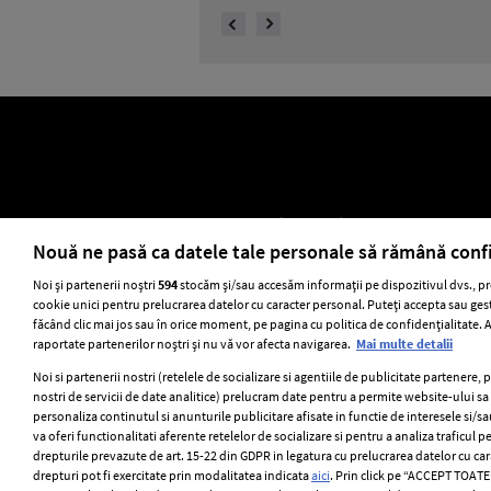
ELLE Style Awards 2024
Despre EL
Nouă ne pasă ca datele tale personale să rămână conf
Noi și partenerii noștri
594
stocăm și/sau accesăm informații pe dispozitivul dvs., pr
cookie unici pentru prelucrarea datelor cu caracter personal. Puteți accepta sau gest
Stiri
GSP
Uni
făcând clic mai jos sau în orice moment, pe pagina cu politica de confidențialitate. Ac
raportate partenerilor noștri și nu vă vor afecta navigarea.
Mai multe detalii
Noi si partenerii nostri (retelele de socializare si agentiile de publicitate partenere, 
nostri de servicii de date analitice) prelucram date pentru a permite website-ului s
personaliza continutul si anunturile publicitare afisate in functie de interesele si/sa
va oferi functionalitati aferente retelelor de socializare si pentru a analiza traficul p
drepturile prevazute de art. 15-22 din GDPR in legatura cu prelucrarea datelor cu ca
drepturi pot fi exercitate prin modalitatea indicata
aici
. Prin click pe “ACCEPT TOATE”