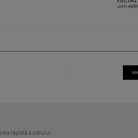
AB
erea rapidă a părului