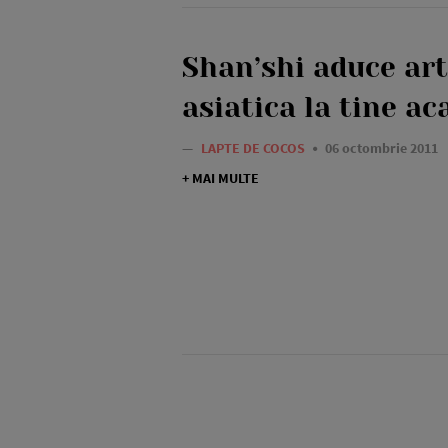
Shan’shi aduce art
asiatica la tine ac
—
LAPTE DE COCOS
06 octombrie 2011
+ MAI MULTE