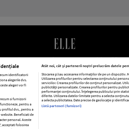
LE Romania
Contact
Abonamente
Termeni si conditii
Po
cookies
Publicitate
idențiale
Atât noi, cât și partenerii noștri prelucrăm datele pent
Stocarea și/sau accesarea informațiilor de pe un dispozitiv.
ecum identificatorii
Utilizarea profilurilor pentru selectarea conținutului person
iona alegerile dvs.
ca
Baby
Retete
Libertatea pentru femei
Viva
Avantaj
serviciilor. Crearea profilurilor de conținut personalizat. Util
este alegeri vor fi
publicității personalizate. Crearea profilurilor pentru public
performanței conținutului. Înțelegerea publicului prin statis
Pariază responsabil! Decizia ONJN nr. 821/25.09.2025.
diferite. Utilizarea datelor limitate pentru a selecta conținutu
Jocurile de noroc sunt interzise minorilor.
precum si furnizorii
a selecta publicitatea. Date precise de geolocație și identific
a functioneze, pentru a
Listă parteneri (furnizori)
u profilul dvs., pentru a
e website. Beneficiati de
racter personal. Aceste
Copyright © 2026 Ringier Romania SRL
, acceptati folosirea