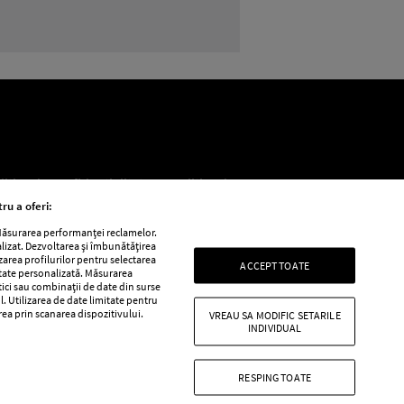
litica de confidențialitate
Politica de
ru a oferi:
 Măsurarea performanței reclamelor.
alizat. Dezvoltarea și îmbunătățirea
e
Retete practice
izarea profilurilor pentru selectarea
ACCEPT TOATE
itate personalizată. Măsurarea
tici sau combinații de date din surse
l. Utilizarea de date limitate pentru
area prin scanarea dispozitivului.
VREAU SA MODIFIC SETARILE
INDIVIDUAL
RESPING TOATE