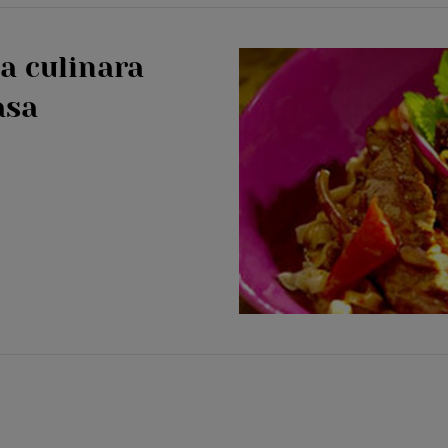
a culinara
asa