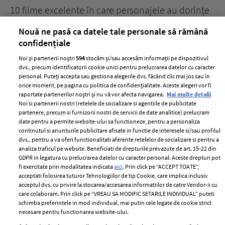
10 filme excelente în care personajele au dorințe
7 
acerbe de răzbunare
pă
Nouă ne pasă ca datele tale personale să rămână
confidențiale
Noi și partenerii noștri
594
stocăm și/sau accesăm informații pe dispozitivul
dvs., precum identificatorii cookie unici pentru prelucrarea datelor cu caracter
personal. Puteți accepta sau gestiona alegerile dvs. făcând clic mai jos sau în
orice moment, pe pagina cu politica de confidențialitate. Aceste alegeri vor fi
raportate partenerilor noștri și nu vă vor afecta navigarea.
Mai multe detalii
Noi si partenerii nostri (retelele de socializare si agentiile de publicitate
partenere, precum si furnizorii nostri de servicii de date analitice) prelucram
ELLE Style Awards
Termeni si conditii
date pentru a permite website-ului sa functioneze, pentru a personaliza
2024
continutul si anunturile publicitare afisate in functie de interesele si/sau profilul
Politica de
dvs., pentru a va oferi functionalitati aferente retelelor de socializare si pentru a
Despre ELLE
confidențialitate
analiza traficul pe website. Beneficiati de drepturile prevazute de art. 15-22 din
Romania
GDPR in legatura cu prelucrarea datelor cu caracter personal. Aceste drepturi pot
Politica de cookies
fi exercitate prin modalitatea indicata
aici
. Prin click pe “ACCEPT TOATE”,
Contact
Publicitate
acceptati folosirea tuturor Tehnologiilor de tip Cookie, care implica inclusiv
acceptul dvs. cu privire la stocarea/accesarea informatiilor de catre Vendor-ii cu
Abonamente
care colaboram. Prin click pe “VREAU SA MODIFIC SETARILE INDIVIDUAL” puteti
schimba preferintele in mod individual, mai putin cele legate de cookie strict
necesare pentru functionarea website-ului.
Stiri
Libertatea pentru