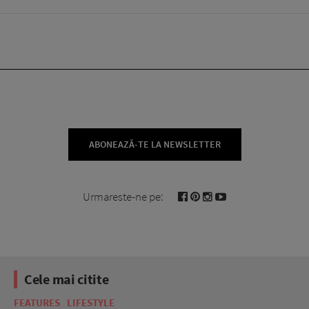
ABONEAZĂ-TE LA NEWSLETTER
Urmareste-ne pe:
Cele mai citite
FEATURES
LIFESTYLE
BE