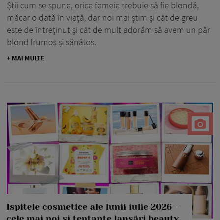
Știi cum se spune, orice femeie trebuie să fie blondă,
măcar o dată în viață, dar noi mai știm și cât de greu
este de întreținut și cât de mult adorăm să avem un păr
blond frumos și sănătos.
+ MAI MULTE
Ispitele cosmetice ale lunii iulie 2026 –
cele mai noi și tentante lansări beauty