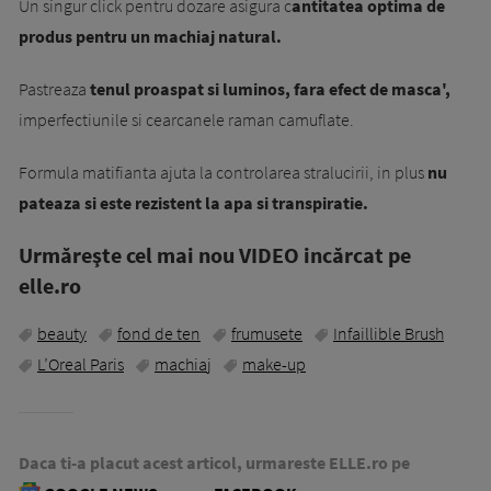
Un singur click pentru dozare asigura c
antitatea optima de
produs pentru un machiaj natural.
Pastreaza
tenul proaspat si luminos, fara efect de masca',
imperfectiunile si cearcanele raman camuflate.
Formula matifianta ajuta la controlarea stralucirii, in plus
nu
pateaza si este rezistent la apa si transpiratie.
Urmăreşte cel mai nou VIDEO incărcat pe
elle.ro
beauty
fond de ten
frumusete
Infaillible Brush
L’Oreal Paris
machiaj
make-up
Daca ti-a placut acest articol, urmareste ELLE.ro pe