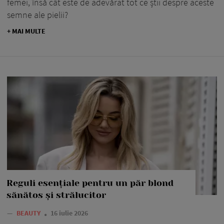
femei, însă cât este de adevărat tot ce știi despre aceste
semne ale pielii?
+ MAI MULTE
Reguli esențiale pentru un păr blond
sănătos și strălucitor
—
BEAUTY
16 iulie 2026