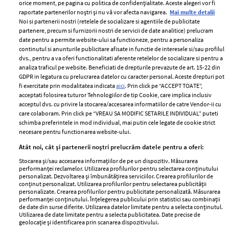
orice moment, pe pagina cu politica de confidențialitate. Aceste alegeri vor fi
raportate partenerilor noștri și nu vă vor afecta navigarea.
Mai multe detalii
Noi si partenerii nostri (retelele de socializare si agentiile de publicitate
partenere, precum si furnizorii nostri de servicii de date analitice) prelucram
ELLE Style Awards
Termeni si conditii
date pentru a permite website-ului sa functioneze, pentru a personaliza
2024
continutul si anunturile publicitare afisate in functie de interesele si/sau profilul
Politica de
dvs., pentru a va oferi functionalitati aferente retelelor de socializare si pentru a
Despre ELLE
confidențialitate
analiza traficul pe website. Beneficiati de drepturile prevazute de art. 15-22 din
Romania
GDPR in legatura cu prelucrarea datelor cu caracter personal. Aceste drepturi pot
Politica de cookies
fi exercitate prin modalitatea indicata
aici
. Prin click pe “ACCEPT TOATE”,
Contact
Publicitate
acceptati folosirea tuturor Tehnologiilor de tip Cookie, care implica inclusiv
acceptul dvs. cu privire la stocarea/accesarea informatiilor de catre Vendor-ii cu
Abonamente
care colaboram. Prin click pe “VREAU SA MODIFIC SETARILE INDIVIDUAL” puteti
schimba preferintele in mod individual, mai putin cele legate de cookie strict
necesare pentru functionarea website-ului.
Stiri
Libertatea pentru
Atât noi, cât și partenerii noștri prelucrăm datele pentru a oferi:
femei
GSP
Stocarea și/sau accesarea informațiilor de pe un dispozitiv. Măsurarea
Viva
performanței reclamelor. Utilizarea profilurilor pentru selectarea conținutului
Unica
personalizat. Dezvoltarea și îmbunătățirea serviciilor. Crearea profilurilor de
Avantaje
conținut personalizat. Utilizarea profilurilor pentru selectarea publicității
Baby
personalizate. Crearea profilurilor pentru publicitate personalizată. Măsurarea
Retete practice
performanței conținutului. Înțelegerea publicului prin statistici sau combinații
Retete
de date din surse diferite. Utilizarea datelor limitate pentru a selecta conținutul.
Utilizarea de date limitate pentru a selecta publicitatea. Date precise de
geolocație și identificarea prin scanarea dispozitivului.
Pariază responsabil! Decizia ONJN nr. 821/25.09.2025.