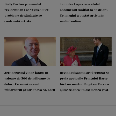
Dolly Parton și-a anulat
Jennifer Lopez și-a etalat
rezidența în Las Vegas. Cu ce
abdomenul tonifiat la 56 de ani.
probleme de sănătate se
Ce imagini a postat artista în
confruntă artista
mediul online
Jeff Bezos își vinde iahtul în
Regina Elisabeta ar fi refuzat să
valoare de 500 de milioane de
preia apelurile Prințului Harry
dolari. Ce sumă a cerut
fără un martor lângă ea. De ce a
miliardarul pentru nava sa, Koru
ajuns să facă un asemenea gest