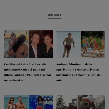
ANTENA 1
Ce diferență de vârstă există
Andreea Munteanu de la
între Rareș Cojoc și noua lui
Survivor s-a căsătorit civil cu
iubită. Andreea Popescu era mai
logodnicul ei. Imagini cu cei doi
mare decât el
miri