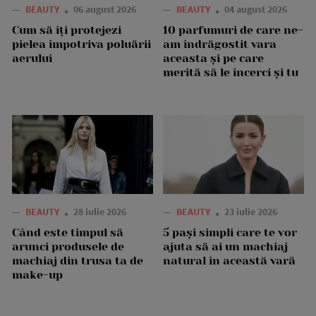
—
BEAUTY
06 august 2026
—
BEAUTY
04 august 2026
Cum să îți protejezi
10 parfumuri de care ne-
pielea împotriva poluării
am îndrăgostit vara
aerului
aceasta și pe care
merită să le încerci și tu
—
BEAUTY
28 iulie 2026
—
BEAUTY
23 iulie 2026
Când este timpul să
5 pași simpli care te vor
arunci produsele de
ajuta să ai un machiaj
machiaj din trusa ta de
natural în această vară
make-up