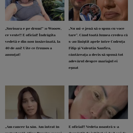
„Surioara e pe drum!” :o Wooow,
„Nu mi-e jenă să o spun cu voce
ce veste!! E oficial! Îndrăgita
tare”. Când toată lumea credea că
vedetă e din nou însărcinată, la
s-au liniștit apele între Codruța
40 de ani! Uite ce frumos a
Filip și Valentin Sanfira,
anunțat!
cântăreața a decis să spună tot
adevărul despre mariajul ei
eșuat
„Am cancer la sân. Am intrat în
E oficial!! Vedeta noastră s-a