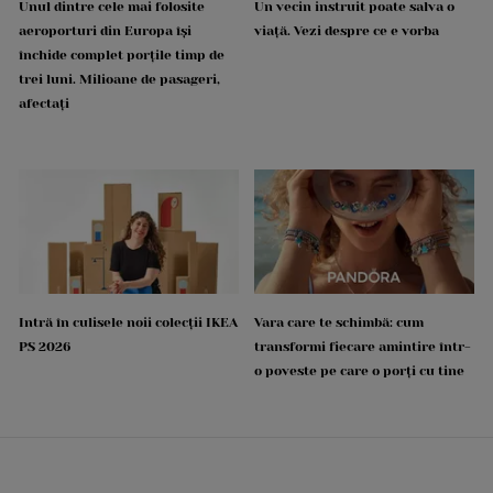
Unul dintre cele mai folosite
Un vecin instruit poate salva o
aeroporturi din Europa își
viață. Vezi despre ce e vorba
închide complet porțile timp de
trei luni. Milioane de pasageri,
afectați
Intră în culisele noii colecții IKEA
Vara care te schimbă: cum
PS 2026
transformi fiecare amintire într-
o poveste pe care o porți cu tine