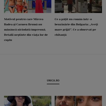
Motivul pentru care Mircea
Ce a pățit un român într-o
Badea și Carmen Brumă nu
benzinărie din Bulgaria: „Aveți
mănâncă niciodată împreună.
mare grijă!”. Ce a observat pe
Detalii neștiute din viața lor de
chitanță
cuplu
UNICA.RO