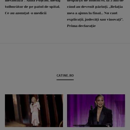
metastază”. Alina Pușcău, mesaj
despărțit de iubitul ei, la 3 ani de
tulburător de pe patul de spital.
când au devenit părinți. „Relația
Ce au anunțat-o medicii
mea a ajuns la final... Nu caut
explicații, judecăți sau vinovați”.
Prima declarație
CATINE.RO