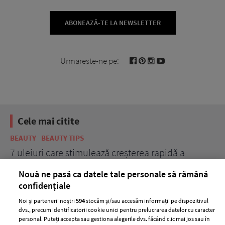
ABONEAZĂ-TE LA NEWSLETTER
Urmareste-ne pe:
Cele mai citite
BEAUTY
BEAUTY TIPS
BE
țe
7 uleiuri care stimulează creșterea rapidă a
Ce
părului
de
Nouă ne pasă ca datele tale personale să rămână
confidențiale
Noi și partenerii noștri
594
stocăm și/sau accesăm informații pe dispozitivul
dvs., precum identificatorii cookie unici pentru prelucrarea datelor cu caracter
personal. Puteți accepta sau gestiona alegerile dvs. făcând clic mai jos sau în