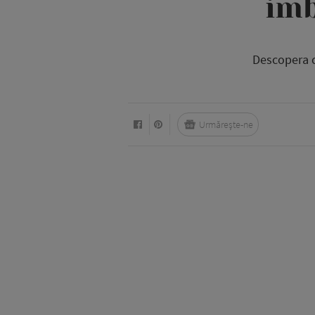
imb
Descopera c
Urmărește-ne