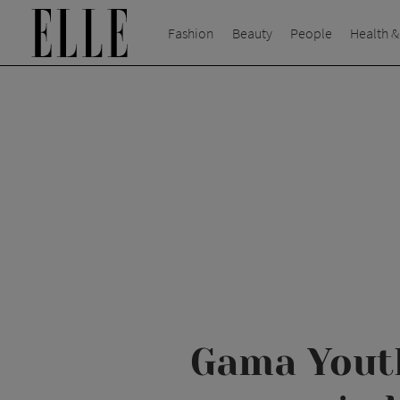
Fashion
Beauty
People
Health &
Gama Youth