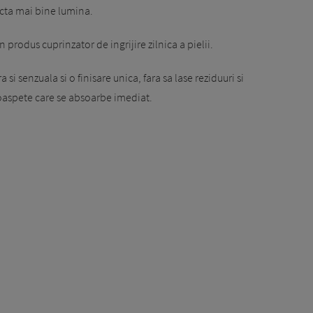
ecta mai bine lumina.
un produs cuprinzator de ingrijire zilnica a pielii.
 si senzuala si o finisare unica, fara sa lase reziduuri si
roaspete care se absoarbe imediat.