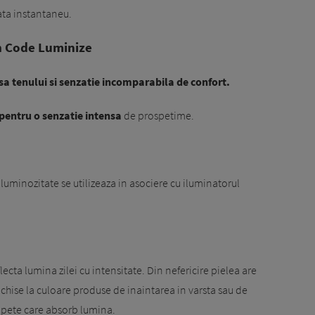
ata instantaneu.
h Code Luminize
sa tenului si senzatie incomparabila de confort.
 pentru o senzatie intensa
de prospetime.
 luminozitate se utilizeaza in asociere cu iluminatorul
ecta lumina zilei cu intensitate. Din nefericire pielea are
hise la culoare produse de inaintarea in varsta sau de
e pete care absorb lumina.