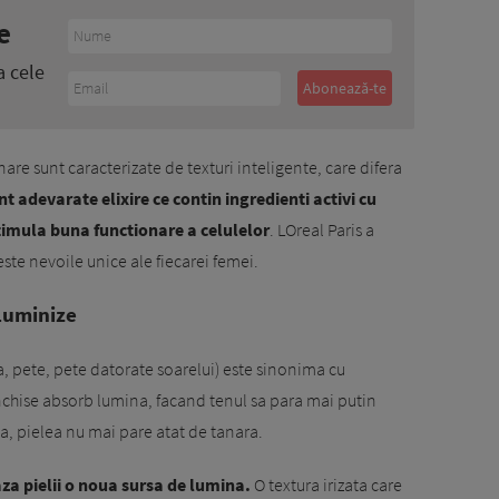
e
a cele
re sunt caracterizate de texturi inteligente, care difera
nt adevarate elixire ce contin ingredienti activi cu
stimula buna functionare a celulelor
. LOreal Paris a
te nevoile unice ale fiecarei femei.
Luminize
ta, pete, pete datorate soarelui) este sinonima cu
inchise absorb lumina, facand tenul sa para mai putin
a, pielea nu mai pare atat de tanara.
a pielii o noua sursa de lumina.
O textura irizata care