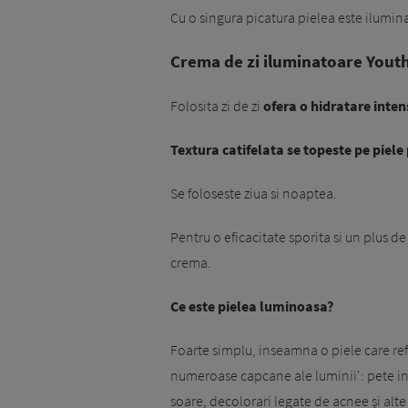
Cu o singura picatura pielea este ilumin
Crema de zi iluminatoare Yout
Folosita zi de zi
ofera o hidratare inten
Textura catifelata se topeste pe piele
Se foloseste ziua si noaptea.
Pentru o eficacitate sporita si un plus de
crema.
Ce este pielea luminoasa?
Foarte simplu, inseamna o piele care refl
numeroase capcane ale luminii': pete inc
soare, decolorari legate de acnee şi alt