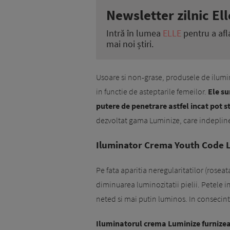
Newsletter zilnic Ell
Intră în lumea
ELLE
pentru a afl
mai noi știri.
Usoare si non-grase, produsele de ilumina
in functie de asteptarile femeilor.
Ele su
putere de penetrare astfel incat pot 
dezvoltat gama Luminize, care indeplines
Iluminator Crema Youth Code 
Pe fata aparitia neregularitatilor (rosea
diminuarea luminozitatii pielii. Petele 
neted si mai putin luminos. In consecint
Iluminatorul crema Luminize furnizeaz