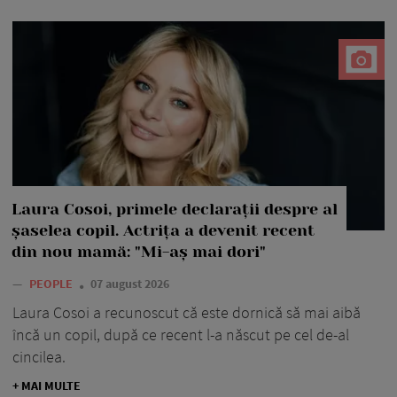
Laura Cosoi, primele declarații despre al
șaselea copil. Actrița a devenit recent
din nou mamă: "Mi-aș mai dori"
—
PEOPLE
07 august 2026
Laura Cosoi a recunoscut că este dornică să mai aibă
încă un copil, după ce recent l-a născut pe cel de-al
cincilea.
+ MAI MULTE