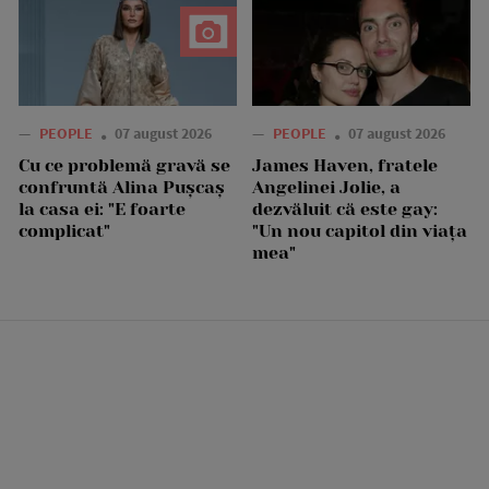
—
PEOPLE
07 august 2026
—
PEOPLE
07 august 2026
Cu ce problemă gravă se
James Haven, fratele
confruntă Alina Pușcaș
Angelinei Jolie, a
la casa ei: "E foarte
dezvăluit că este gay:
complicat"
"Un nou capitol din viața
mea"