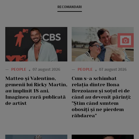
RECOMANDARI
—
PEOPLE
07 august 2026
—
PEOPLE
07 august 2026
Matteo și Valentino,
Cum s-a schimbat
gemenii lui Ricky Martin,
relația dintre Ilona
au împlinit 18 ani.
Brezoianu și soțul ei de
Imaginea rară publicată
când au devenit părinți:
de artist
"Știm când suntem
obosiți și ne pierdem
răbdarea"