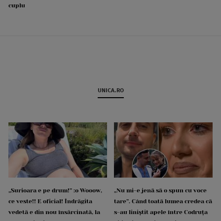
cuplu
UNICA.RO
„Surioara e pe drum!” :o Wooow,
„Nu mi-e jenă să o spun cu voce
ce veste!! E oficial! Îndrăgita
tare”. Când toată lumea credea că
vedetă e din nou însărcinată, la
s-au liniștit apele între Codruța