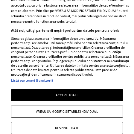
Publicitate
acceptul dvs. cu privire la stocarea/accesarea informatiilor de catre Vendor-ii cu
Abonamente
care colaboram. Prin click pe “VREAU SA MODIFIC SETARILE INDIVIDUAL” puteti
schimba preferintele in mod individual, mai putin cele legate de cookie strict
necesare pentru functionarea website-ului.
Stiri
Libertatea pentru
Atât noi, cât și partenerii noștri prelucrăm datele pentru a oferi:
femei
GSP
Stocarea și/sau accesarea informațiilor de pe un dispozitiv. Măsurarea
Viva
performanței reclamelor. Utilizarea profilurilor pentru selectarea conținutului
Unica
personalizat. Dezvoltarea și îmbunătățirea serviciilor. Crearea profilurilor de
Avantaje
conținut personalizat. Utilizarea profilurilor pentru selectarea publicității
Baby
personalizate. Crearea profilurilor pentru publicitate personalizată. Măsurarea
Retete practice
performanței conținutului. Înțelegerea publicului prin statistici sau combinații
Retete
de date din surse diferite. Utilizarea datelor limitate pentru a selecta conținutul.
Utilizarea de date limitate pentru a selecta publicitatea. Date precise de
geolocație și identificarea prin scanarea dispozitivului.
Pariază responsabil! Decizia ONJN nr. 821/25.09.2025.
Listă parteneri (furnizori)
Jocurile de noroc sunt interzise minorilor.
ACCEPT TOATE
Copyright © 2026 Ringier Romania SRL
VREAU SA MODIFIC SETARILE INDIVIDUAL
RESPING TOATE