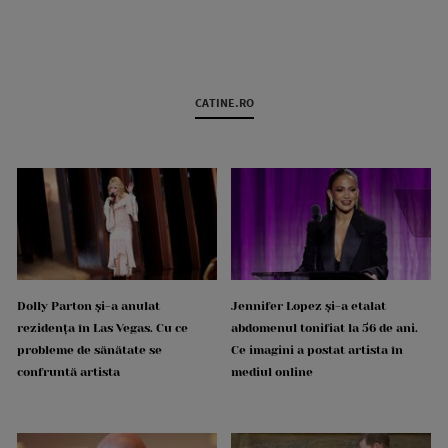
CATINE.RO
Dolly Parton și-a anulat
Jennifer Lopez și-a etalat
rezidența în Las Vegas. Cu ce
abdomenul tonifiat la 56 de ani.
probleme de sănătate se
Ce imagini a postat artista în
confruntă artista
mediul online