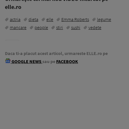
elle.ro
actria
dieta
elle
Emma Roberts
legume
mancare
people
stiri
sushi
vedete
Daca ti-a placut acest articol, urmareste ELLE.ro pe
GOOGLE NEWS
sau pe
FACEBOOK