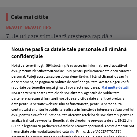
Cele mai citite
BEAUTY
BEAUTY TIPS
BE
țe
7 uleiuri care stimulează creșterea rapidă a
Ce
părului
de
Nouă ne pasă ca datele tale personale să rămână
confidențiale
Noi și partenerii noștri
594
stocăm și/sau accesăm informații pe dispozitivul
dvs., precum identificatorii cookie unici pentru prelucrarea datelor cu caracter
personal. Puteți accepta sau gestiona alegerile dvs. făcând clic mai jos sau în
orice moment, pe pagina cu politica de confidențialitate. Aceste alegeri vor fi
raportate partenerilor noștri și nu vă vor afecta navigarea.
Mai multe detalii
Noi si partenerii nostri (retelele de socializare si agentiile de publicitate
partenere, precum si furnizorii nostri de servicii de date analitice) prelucram
ELLE Style Awards
Termeni si conditii
date pentru a permite website-ului sa functioneze, pentru a personaliza
2024
continutul si anunturile publicitare afisate in functie de interesele si/sau profilul
Politica de
dvs., pentru a va oferi functionalitati aferente retelelor de socializare si pentru a
Despre ELLE
confidențialitate
analiza traficul pe website. Beneficiati de drepturile prevazute de art. 15-22 din
Romania
GDPR in legatura cu prelucrarea datelor cu caracter personal. Aceste drepturi pot
Politica de cookies
fi exercitate prin modalitatea indicata
aici
. Prin click pe “ACCEPT TOATE”,
Contact
acceptati folosirea tuturor Tehnologiilor de tip Cookie, care implica inclusiv