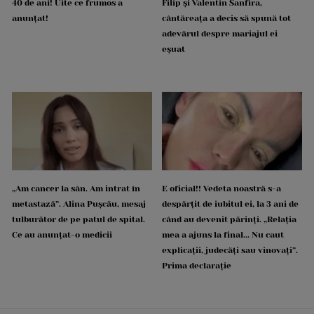
40 de ani! Uite ce frumos a
Filip și Valentin Sanfira,
anunțat!
cântăreața a decis să spună tot
adevărul despre mariajul ei
eșuat
„Am cancer la sân. Am intrat în
E oficial!! Vedeta noastră s-a
metastază”. Alina Pușcău, mesaj
despărțit de iubitul ei, la 3 ani de
tulburător de pe patul de spital.
când au devenit părinți. „Relația
Ce au anunțat-o medicii
mea a ajuns la final... Nu caut
explicații, judecăți sau vinovați”.
Prima declarație