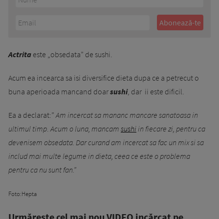
Actrita
este „obsedata” de sushi.
Acum ea incearca sa isi diversifice dieta dupa ce a petrecut o
buna aperioada mancand doar
sushi
, dar ii este dificil.
Ea a declarat:”
Am incercat sa mananc mancare sanatoasa in
ultimul tim
p
.
Acum o luna, mancam
sushi
in fiecare zi, pentru ca
devenisem obsedata.
Dar curand am incercat sa fac un mix si sa
includ mai multe legume in dieta, ceea ce este o problema
pentru ca nu sunt fan.”
Foto:Hepta
Urmăreşte cel mai nou VIDEO incărcat pe