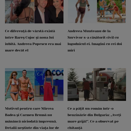
Ce diferență de vârstă există
Andreea Munteanu de la
între Rareș Cojoc și noua lui
Survivor s-a căsătorit civil cu
iubită. Andreea Popescu era mai
logodnicul ei. Imagini cu cei doi
mare decât el
miri
Motivul pentru care Mircea
Ce a pățit un român într-o
Badea și Carmen Brumă nu
benzinărie din Bulgaria: „Aveți
mănâncă niciodată împreună.
mare grijă!”. Ce a observat pe
Detalii neștiute din viața lor de
chitanță