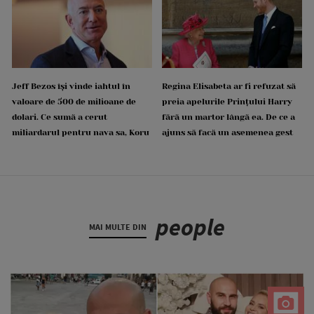
Jeff Bezos își vinde iahtul în
Regina Elisabeta ar fi refuzat să
valoare de 500 de milioane de
preia apelurile Prințului Harry
dolari. Ce sumă a cerut
fără un martor lângă ea. De ce a
miliardarul pentru nava sa, Koru
ajuns să facă un asemenea gest
people
MAI MULTE DIN