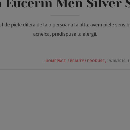
 Eucerin Men Silver 
pul de piele difera de la o persoana la alta: avem piele sensib
acneica, predispusa la alergii.
—
HOMEPAGE
/
BEAUTY
/
PRODUSE
,
19.10.2010, 1