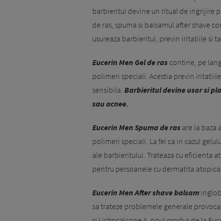
barbieritul devine un ritual de ingrijire
de ras, spuma si balsamul after shave c
usureaza barbieritul, previn iritatiile si t
Eucerin Men Gel de ras
contine, pe lang
polimeri speciali. Acestia previn iritatiil
sensibila.
Barbieritul devine usor si pl
sau acnee.
Eucerin Men Spuma de ras
are la baza 
polimeri speciali. La fel ca in cazul gel
ale barbieritului. Trateaza cu eficienta at
pentru persoanele cu dermatita atopica
Eucerin Men After shave balsam
inglob
sa trateze problemele generale provocate
si L
ichocalcone A, noul produs de la Euceri