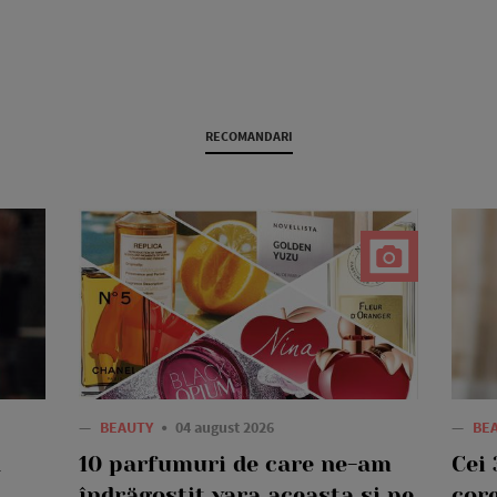
RECOMANDARI
—
BEAUTY
04 august 2026
—
BE
a
10 parfumuri de care ne-am
Cei 
îndrăgostit vara aceasta și pe
core