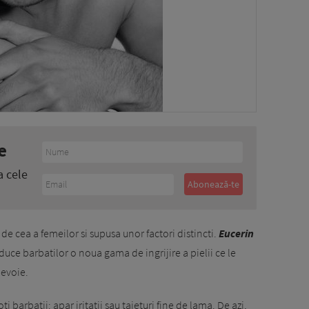
e
a cele
a de cea a femeilor si supusa unor factori distincti.
Eucerin
aduce barbatilor o noua gama de ingrijire a pielii ce le
nevoie.
ti barbatii: apar iritatii sau taieturi fine de lama. De azi,