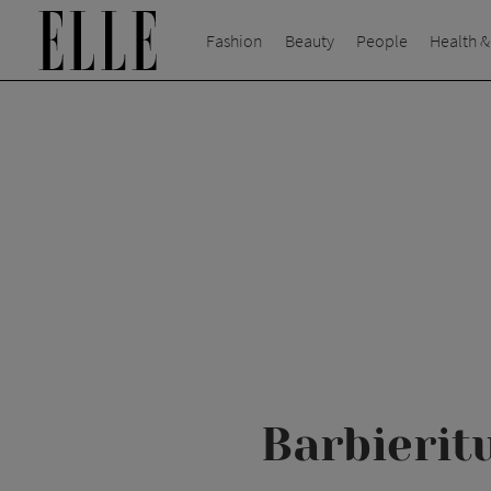
Fashion
Beauty
People
Health &
Barbieritu