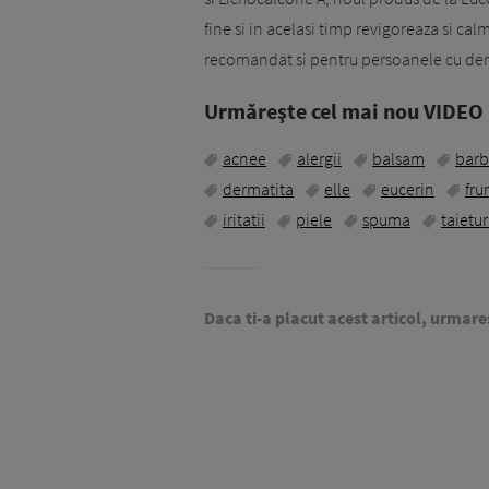
fine si in acelasi timp revigoreaza si ca
recomandat si pentru persoanele cu der
Urmăreşte cel mai nou VIDEO i
acnee
alergii
balsam
barb
dermatita
elle
eucerin
fru
iritatii
piele
spuma
taietur
Daca ti-a placut acest articol, urmare