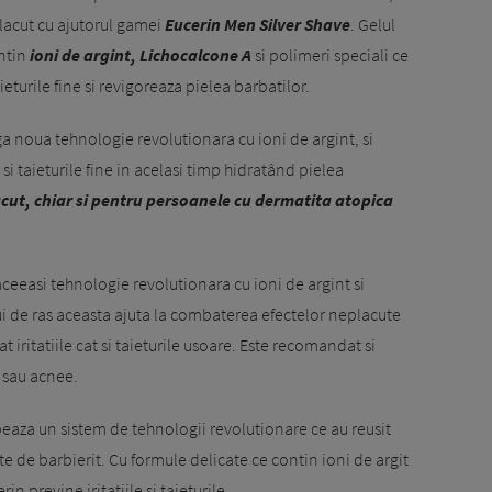
 placut cu ajutorul gamei
Eucerin Men Silver Shave
. Gelul
ontin
ioni de argint, Lichocalcone A
si polimeri speciali ce
aieturile fine si revigoreaza pielea barbatilor.
a noua tehnologie revolutionara cu ioni de argint, si
e si taieturile fine in acelasi timp hidratând pielea
acut, chiar si pentru persoanele cu dermatita atopica
aceeasi tehnologie revolutionara cu ioni de argint si
ului de ras aceasta ajuta la combaterea efectelor neplacute
at iritatiile cat si taieturile usoare. Este recomandat si
 sau acnee.
eaza un sistem de tehnologii revolutionare ce au reusit
 de barbierit. Cu formule delicate ce contin ioni de argit
n previne iritatiile si taieturile