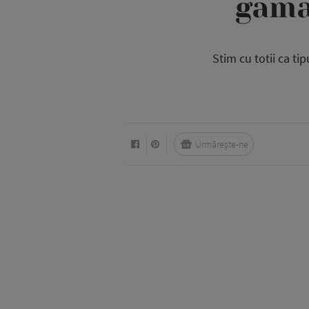
gama
Stim cu totii ca ti
Urmărește-ne