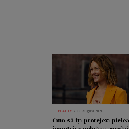
—
BEAUTY
06 august 2026
Cum să îți protejezi piele
împotriva poluării aerului