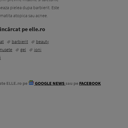
lmeaza pielea dupa barbierit. Este
matita atopica sau acnee.
ncărcat pe elle.ro
at
barbierit
beauty
musete
gel
ioni
i
ste ELLE.ro pe
GOOGLE NEWS
sau pe
FACEBOOK