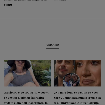
cuplu
UNICA.RO
„Surioara e pe drum!” :o Wooow,
„Nu mi-e jenă să o spun cu voce
ce veste!! E oficial! Îndrăgita
tare”. Când toată lumea credea că
vedetă e din nou însărcinată, la
s-au liniștit apele între Codruța