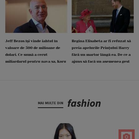
Jeff Bezos își vinde iahtul în
Regina Elisabeta ar fi refuzat să
valoare de 500 de milioane de
preia apelurile Prințului Harry
dolari. Ce sumă a cerut
fără un martor lângă ea. De ce a
miliardarul pentru nava sa, Koru
ajuns să facă un asemenea gest
fashion
MAI MULTE DIN