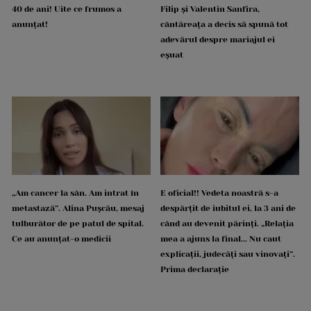
40 de ani! Uite ce frumos a
Filip și Valentin Sanfira,
anunțat!
cântăreața a decis să spună tot
adevărul despre mariajul ei
eșuat
„Am cancer la sân. Am intrat în
E oficial!! Vedeta noastră s-a
metastază”. Alina Pușcău, mesaj
despărțit de iubitul ei, la 3 ani de
tulburător de pe patul de spital.
când au devenit părinți. „Relația
Ce au anunțat-o medicii
mea a ajuns la final... Nu caut
explicații, judecăți sau vinovați”.
Prima declarație