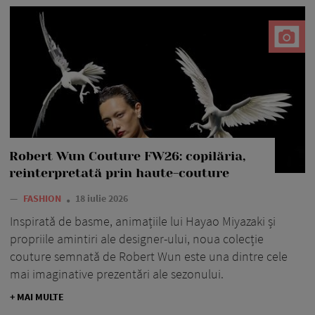
Robert Wun Couture FW26: copilăria,
reinterpretată prin haute-couture
—
FASHION
18 iulie 2026
Inspirată de basme, animațiile lui Hayao Miyazaki și
propriile amintiri ale designer-ului, noua colecție
couture semnată de Robert Wun este una dintre cele
mai imaginative prezentări ale sezonului.
+ MAI MULTE