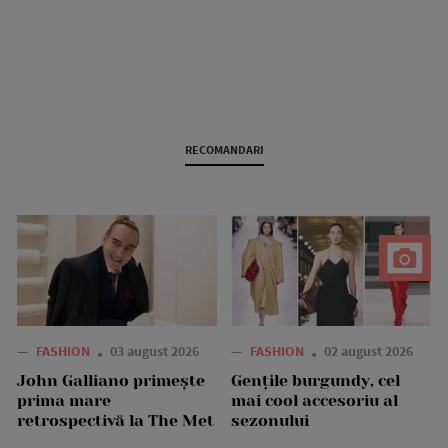
RECOMANDARI
—
FASHION
03 august 2026
—
FASHION
02 august 2026
John Galliano primește
Gențile burgundy, cel
prima mare
mai cool accesoriu al
retrospectivă la The Met
sezonului