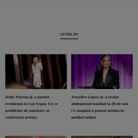
CATINE.RO
Dolly Parton și-a anulat
Jennifer Lopez și-a etalat
rezidența în Las Vegas. Cu ce
abdomenul tonifiat la 56 de ani.
probleme de sănătate se
Ce imagini a postat artista în
confruntă artista
mediul online