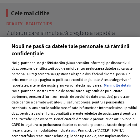
Cele mai citite
BEAUTY
BEAUTY TIPS
BE
țe
7 uleiuri care stimulează creșterea rapidă a
Ce
părului
de
Nouă ne pasă ca datele tale personale să rămână
confidențiale
Noi și partenerii noștri
594
stocăm și/sau accesăm informații pe dispozitivul
dvs., precum identificatorii cookie unici pentru prelucrarea datelor cu caracter
personal. Puteți accepta sau gestiona alegerile dvs. făcând clic mai jos sau în
orice moment, pe pagina cu politica de confidențialitate. Aceste alegeri vor fi
raportate partenerilor noștri și nu vă vor afecta navigarea.
Mai multe detalii
Noi si partenerii nostri (retelele de socializare si agentiile de publicitate
partenere, precum si furnizorii nostri de servicii de date analitice) prelucram
ELLE Style Awards
Termeni si conditii
date pentru a permite website-ului sa functioneze, pentru a personaliza
2024
continutul si anunturile publicitare afisate in functie de interesele si/sau profilul
Politica de
dvs., pentru a va oferi functionalitati aferente retelelor de socializare si pentru a
Despre ELLE
confidențialitate
analiza traficul pe website. Beneficiati de drepturile prevazute de art. 15-22 din
Romania
GDPR in legatura cu prelucrarea datelor cu caracter personal. Aceste drepturi pot
Politica de cookies
fi exercitate prin modalitatea indicata
aici
. Prin click pe “ACCEPT TOATE”,
Contact
Publicitate
acceptati folosirea tuturor Tehnologiilor de tip Cookie, care implica inclusiv