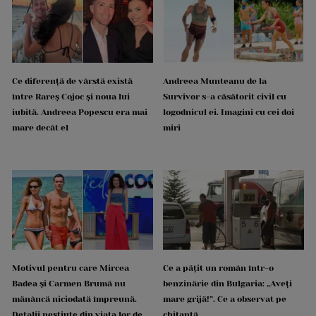
Ce diferență de vârstă există
Andreea Munteanu de la
între Rareș Cojoc și noua lui
Survivor s-a căsătorit civil cu
iubită. Andreea Popescu era mai
logodnicul ei. Imagini cu cei doi
mare decât el
miri
Motivul pentru care Mircea
Ce a pățit un român într-o
Badea și Carmen Brumă nu
benzinărie din Bulgaria: „Aveți
mănâncă niciodată împreună.
mare grijă!”. Ce a observat pe
Detalii neștiute din viața lor de
chitanță