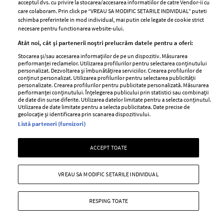
acceptul dvs. cu privire la stocarea/accesarea informatiilor de catre Vendor-ii cu
Abonamente
care colaboram. Prin click pe “VREAU SA MODIFIC SETARILE INDIVIDUAL” puteti
schimba preferintele in mod individual, mai putin cele legate de cookie strict
necesare pentru functionarea website-ului.
Stiri
Libertatea pentru
Atât noi, cât și partenerii noștri prelucrăm datele pentru a oferi:
femei
GSP
Stocarea și/sau accesarea informațiilor de pe un dispozitiv. Măsurarea
Viva
performanței reclamelor. Utilizarea profilurilor pentru selectarea conținutului
Unica
personalizat. Dezvoltarea și îmbunătățirea serviciilor. Crearea profilurilor de
Avantaje
conținut personalizat. Utilizarea profilurilor pentru selectarea publicității
Baby
personalizate. Crearea profilurilor pentru publicitate personalizată. Măsurarea
Retete practice
performanței conținutului. Înțelegerea publicului prin statistici sau combinații
Retete
de date din surse diferite. Utilizarea datelor limitate pentru a selecta conținutul.
Utilizarea de date limitate pentru a selecta publicitatea. Date precise de
geolocație și identificarea prin scanarea dispozitivului.
Pariază responsabil! Decizia ONJN nr. 821/25.09.2025.
Listă parteneri (furnizori)
Jocurile de noroc sunt interzise minorilor.
ACCEPT TOATE
Copyright © 2026 Ringier Romania SRL
VREAU SA MODIFIC SETARILE INDIVIDUAL
RESPING TOATE