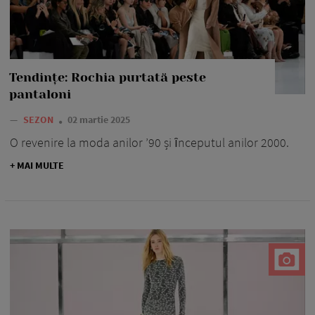
Tendințe: Rochia purtată peste
pantaloni
—
SEZON
02 martie 2025
O revenire la moda anilor ’90 și ȋnceputul anilor 2000.
+ MAI MULTE