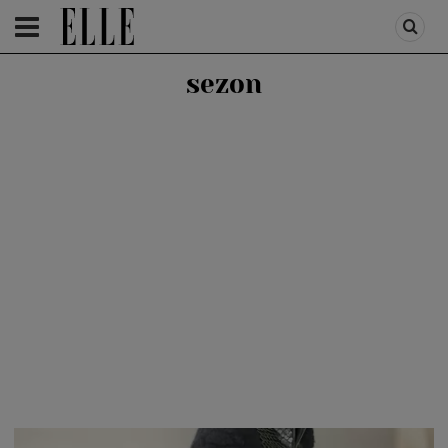
HOMEPAGE
/
FASHION
/
FIRST TREND
sezon