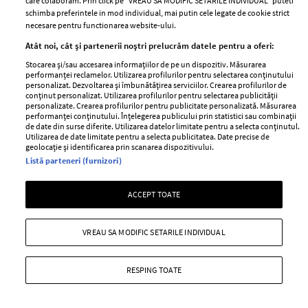
care colaboram. Prin click pe “VREAU SA MODIFIC SETARILE INDIVIDUAL” puteti
schimba preferintele in mod individual, mai putin cele legate de cookie strict
necesare pentru functionarea website-ului.
Atât noi, cât și partenerii noștri prelucrăm datele pentru a oferi:
Stocarea și/sau accesarea informațiilor de pe un dispozitiv. Măsurarea
performanței reclamelor. Utilizarea profilurilor pentru selectarea conținutului
personalizat. Dezvoltarea și îmbunătățirea serviciilor. Crearea profilurilor de
Rosu, culoarea sezonului toamna iarna
conținut personalizat. Utilizarea profilurilor pentru selectarea publicității
personalizate. Crearea profilurilor pentru publicitate personalizată. Măsurarea
—
SEZON
20 noiembrie 2012
performanței conținutului. Înțelegerea publicului prin statistici sau combinații
de date din surse diferite. Utilizarea datelor limitate pentru a selecta conținutul.
Sexy, cuceritoare, senzuala
- orice fashionista stie ca
Utilizarea de date limitate pentru a selecta publicitatea. Date precise de
geolocație și identificarea prin scanarea dispozitivului.
rosul este culoarea care o scoate din anonimat.
Listă parteneri (furnizori)
Atitudinea este cea care conteaza!
+ MAI MULTE
ACCEPT TOATE
VREAU SA MODIFIC SETARILE INDIVIDUAL
RESPING TOATE