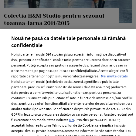
Colectia H&M Studio pentru sezonul
toamna-iarna 2014/2015
—
SEZON
27 februarie 2014
Nouă ne pasă ca datele tale personale să rămână
Noua colectie H&M Studio, compusa din articole cheie
confidențiale
pentru toamna anului 2014, a fost prezentata aseara, in
Noi și partenerii noștri
594
stocăm și/sau accesăm informații pe dispozitivul
cadrul Saptamanii Modei de la Paris. Evenimentul a avut
dvs., precum identificatorii cookie unici pentru prelucrarea datelor cu caracter
personal. Puteți accepta sau gestiona alegerile dvs. făcând clic mai jos sau în
loc la Grand Palais, in prezenta a 600 de invitati, printre
orice moment, pe pagina cu politica de confidențialitate. Aceste alegeri vor fi
care Miranda Kerr, Jessica Alba si Solange Knowels.
raportate partenerilor noștri și nu vă vor afecta navigarea.
Mai multe detalii
Noi si partenerii nostri (retelele de socializare si agentiile de publicitate
+ MAI MULTE
partenere, precum si furnizorii nostri de servicii de date analitice) prelucram
date pentru a permite website-ului sa functioneze, pentru a personaliza
continutul si anunturile publicitare afisate in functie de interesele si/sau profilul
dvs., pentru a va oferi functionalitati aferente retelelor de socializare si pentru a
analiza traficul pe website. Beneficiati de drepturile prevazute de art. 15-22 din
GDPR in legatura cu prelucrarea datelor cu caracter personal. Aceste drepturi pot
fi exercitate prin modalitatea indicata
aici
. Prin click pe “ACCEPT TOATE”,
acceptati folosirea tuturor Tehnologiilor de tip Cookie, care implica inclusiv
acceptul dvs. cu privire la stocarea/accesarea informatiilor de catre Vendor-ii cu