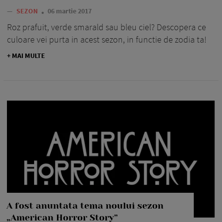
—
SEZON
06 martie 2017
Roz prafuit, verde smarald sau bleu ciel? Descopera ce
culoare vei purta in acest sezon, in functie de zodia ta!
+ MAI MULTE
A fost anuntata tema noului sezon
„American Horror Story”