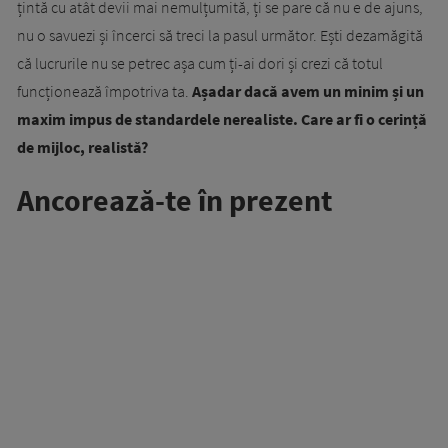
țintă cu atât devii mai nemulțumită, ți se pare că nu e de ajuns,
nu o savuezi și încerci să treci la pasul următor. Ești dezamăgită
că lucrurile nu se petrec așa cum ți-ai dori și crezi că totul
funcționează împotriva ta.
Așadar dacă avem un minim și un
maxim impus de standardele nerealiste. Care ar fi o cerință
de mijloc, realistă?
Ancorează-te în prezent