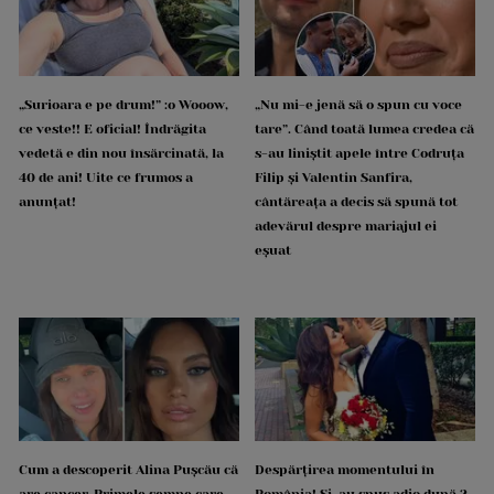
„Surioara e pe drum!” :o Wooow,
„Nu mi-e jenă să o spun cu voce
ce veste!! E oficial! Îndrăgita
tare”. Când toată lumea credea că
vedetă e din nou însărcinată, la
s-au liniștit apele între Codruța
40 de ani! Uite ce frumos a
Filip și Valentin Sanfira,
anunțat!
cântăreața a decis să spună tot
adevărul despre mariajul ei
eșuat
Cum a descoperit Alina Pușcău că
Despărțirea momentului în