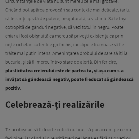
Circumstanțele de viață nu sunt mereu cele mai grozave.
Oricând pot apărea provocări sau contexte mai delicate, iar tu
să te simți lipsită de putere, neajutorată, o victimă. Să te lași
cotropită de gânduri negative, să vezi totul în negru. Poate
chiar ai fost obișnuită ca mereu să privești existența ca prin
niște ochelari cu lentile gri închis, iar clipele frumoase să fie
trăite mai puțin intens. Amenințarea drobului de sare să îți ia
bucuria, și să fii mereu într-o stare de alertă. Din fericire,
plasticitatea creierului este de partea ta, și așa cum s-a
învățat să gândească negativ, poate fi educat să gândească
pozitiv.
Celebrează-ți realizările
Te-ai obișnuit să fii foarte critică nu tine, să pui accent pe ce nu
faci bine, iar când ai o reușită treci pe lângă ea fără să o vezi ori