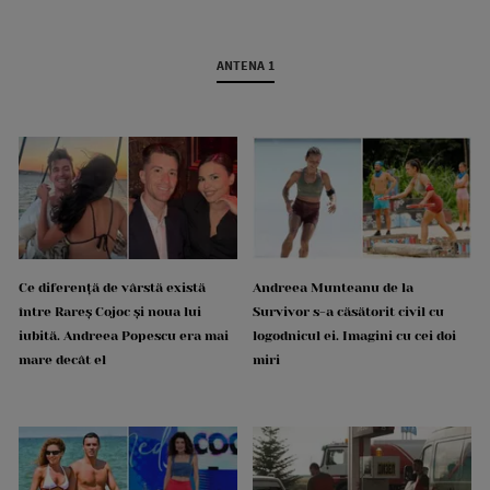
ANTENA 1
Ce diferență de vârstă există
Andreea Munteanu de la
între Rareș Cojoc și noua lui
Survivor s-a căsătorit civil cu
iubită. Andreea Popescu era mai
logodnicul ei. Imagini cu cei doi
mare decât el
miri