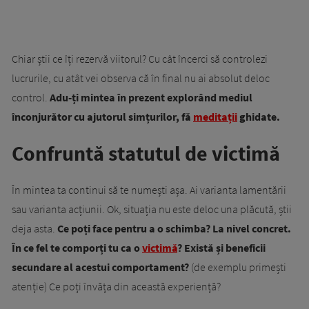
Chiar știi ce îți rezervă viitorul? Cu cât încerci să controlezi
lucrurile, cu atât vei observa că în final nu ai absolut deloc
control.
Adu-ți mintea în prezent explorând mediul
înconjurător cu ajutorul simțurilor, fă
meditații
ghidate.
Confruntă statutul de victimă
În mintea ta continui să te numești așa. Ai varianta lamentării
sau varianta acțiunii. Ok, situația nu este deloc una plăcută, știi
deja asta.
Ce poți face pentru a o schimba? La nivel concret.
În ce fel te comporți tu ca o
victimă
? Există și beneficii
secundare al acestui comportament?
(de exemplu primești
atenție) Ce poți învăța din această experiență?