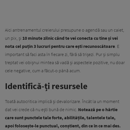
Aici antrenamentul creierului presupune o agendă sau un caiet,
un pix, și
10 minute zilnic când te vei conecta cu tine și vei
nota cel puțin 3 lucruri pentru care ești recunoscătoare
. E
important să faci asta în fiecare zi, fără să trișezi. Pur și simplu
treptat vei obișnui mintea să vadă și aspectele pozitive, nu doar
cele negative, cum a făcut-o până acum.
Identifică-ți resursele
Toată autocritica implică și devalorizare. Încât la un moment
dat vei crede că nu ești bună de nimic.
Notează pe o hârtie
care sunt punctele tale forte, abilitățile, talentele tale,
apoi folosește-le punctual, conștient, din ce în ce mai des.