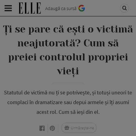
Adaugă ca sursă
Ți se pare că ești o victimă
neajutorată? Cum să
preiei controlul propriei
vieți
Statutul de victimă nu ți se potrivește, și totuși uneori te
complaci în dramatizare sau depui armele și îți asumi
acest rol. Cum să ieși din el.
Urmărește-ne