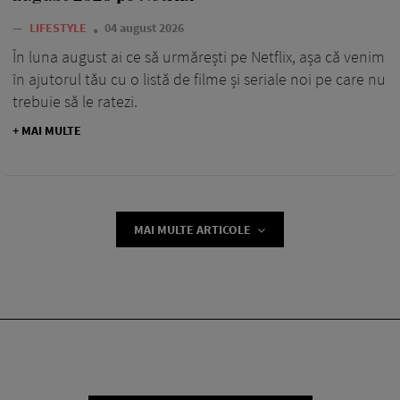
—
LIFESTYLE
04 august 2026
În luna august ai ce să urmărești pe Netflix, așa că venim
în ajutorul tău cu o listă de filme și seriale noi pe care nu
trebuie să le ratezi.
+ MAI MULTE
MAI MULTE ARTICOLE