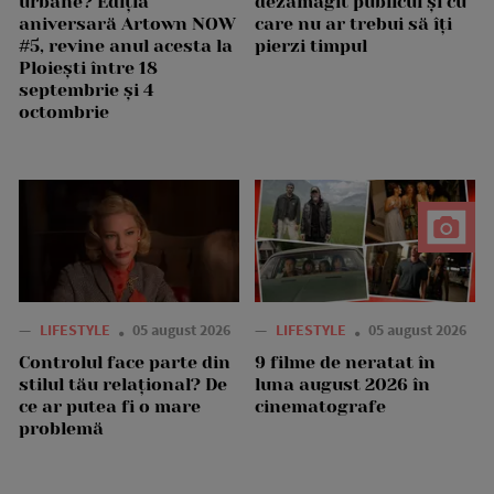
urbane? Ediția
dezamăgit publicul și cu
aniversară Artown NOW
care nu ar trebui să îți
#5, revine anul acesta la
pierzi timpul
Ploiești între 18
septembrie și 4
octombrie
—
LIFESTYLE
05 august 2026
—
LIFESTYLE
05 august 2026
Controlul face parte din
9 filme de neratat în
stilul tău relațional? De
luna august 2026 în
ce ar putea fi o mare
cinematografe
problemă