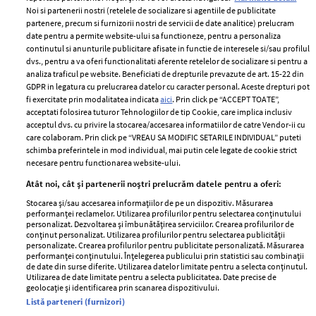
Noi si partenerii nostri (retelele de socializare si agentiile de publicitate
partenere, precum si furnizorii nostri de servicii de date analitice) prelucram
ELLE Style Awards
Termeni si conditii
date pentru a permite website-ului sa functioneze, pentru a personaliza
2024
continutul si anunturile publicitare afisate in functie de interesele si/sau profilul
Politica de
dvs., pentru a va oferi functionalitati aferente retelelor de socializare si pentru a
Despre ELLE
confidențialitate
analiza traficul pe website. Beneficiati de drepturile prevazute de art. 15-22 din
Romania
GDPR in legatura cu prelucrarea datelor cu caracter personal. Aceste drepturi pot
Politica de cookies
fi exercitate prin modalitatea indicata
aici
. Prin click pe “ACCEPT TOATE”,
Contact
Publicitate
acceptati folosirea tuturor Tehnologiilor de tip Cookie, care implica inclusiv
acceptul dvs. cu privire la stocarea/accesarea informatiilor de catre Vendor-ii cu
Abonamente
care colaboram. Prin click pe “VREAU SA MODIFIC SETARILE INDIVIDUAL” puteti
schimba preferintele in mod individual, mai putin cele legate de cookie strict
necesare pentru functionarea website-ului.
Stiri
Libertatea pentru
Atât noi, cât și partenerii noștri prelucrăm datele pentru a oferi:
femei
GSP
Stocarea și/sau accesarea informațiilor de pe un dispozitiv. Măsurarea
Viva
performanței reclamelor. Utilizarea profilurilor pentru selectarea conținutului
Unica
personalizat. Dezvoltarea și îmbunătățirea serviciilor. Crearea profilurilor de
Avantaje
conținut personalizat. Utilizarea profilurilor pentru selectarea publicității
Baby
personalizate. Crearea profilurilor pentru publicitate personalizată. Măsurarea
Retete practice
performanței conținutului. Înțelegerea publicului prin statistici sau combinații
Retete
de date din surse diferite. Utilizarea datelor limitate pentru a selecta conținutul.
Utilizarea de date limitate pentru a selecta publicitatea. Date precise de
geolocație și identificarea prin scanarea dispozitivului.
Pariază responsabil! Decizia ONJN nr. 821/25.09.2025.
Listă parteneri (furnizori)
Jocurile de noroc sunt interzise minorilor.