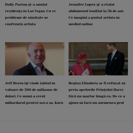
Dolly Parton și-a anulat
Jennifer Lopez și-a etalat
rezidența în Las Vegas. Cu ce
abdomenul tonifiat la 56 de ani.
probleme de sănătate se
Ce imagini a postat artista în
confruntă artista
mediul online
Jeff Bezos își vinde iahtul în
Regina Elisabeta ar fi refuzat să
valoare de 500 de milioane de
preia apelurile Prințului Harry
dolari. Ce sumă a cerut
fără un martor lângă ea. De ce a
miliardarul pentru nava sa, Koru
ajuns să facă un asemenea gest