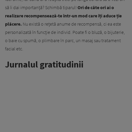
să îi dai importanță? Schimbă tiparul!
Ori de câte ori ai o
realizare recompensează-te într-un mod care îți aduce ție
plăcere.
Nu există o rețetă anume de recompensă, ci ea este
personalizată în funcție de individ. Poate fi o bluză, o bijuterie,
o baie cu spumă, o plimbare în parc, un masaj sau tratament
facial etc.
Jurnalul gratitudinii