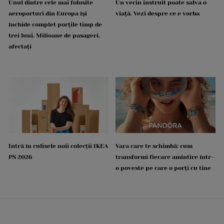
Unul dintre cele mai folosite
Un vecin instruit poate salva o
aeroporturi din Europa își
viață. Vezi despre ce e vorba
închide complet porțile timp de
trei luni. Milioane de pasageri,
afectați
Intră în culisele noii colecții IKEA
Vara care te schimbă: cum
PS 2026
transformi fiecare amintire într-
o poveste pe care o porți cu tine