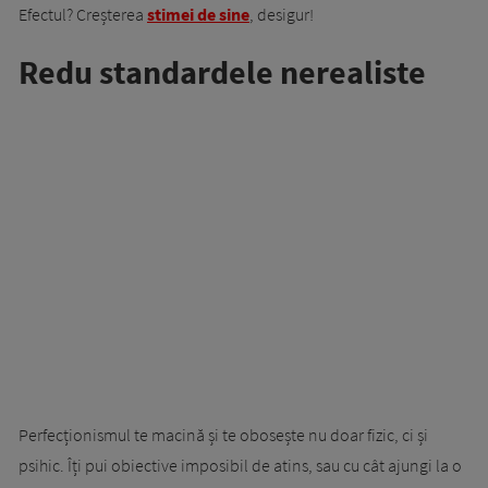
Efectul? Creșterea
stimei de sine
, desigur!
Redu standardele nerealiste
Perfecționismul te macină și te obosește nu doar fizic, ci și
psihic. Îți pui obiective imposibil de atins, sau cu cât ajungi la o