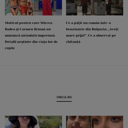
Motivul pentru care Mircea
Ce a pățit un român într-o
Badea și Carmen Brumă nu
benzinărie din Bulgaria: „Aveți
mănâncă niciodată împreună.
mare grijă!”. Ce a observat pe
Detalii neștiute din viața lor de
chitanță
cuplu
UNICA.RO