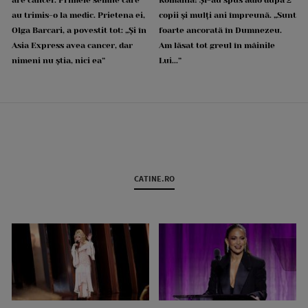
are cancer. Primele semne care
România! Și-au spus adio după 2
au trimis-o la medic. Prietena ei,
copii și mulți ani împreună. „Sunt
Olga Barcari, a povestit tot: „Și în
foarte ancorată în Dumnezeu.
Asia Express avea cancer, dar
Am lăsat tot greul în mâinile
nimeni nu știa, nici ea”
Lui...”
CATINE.RO