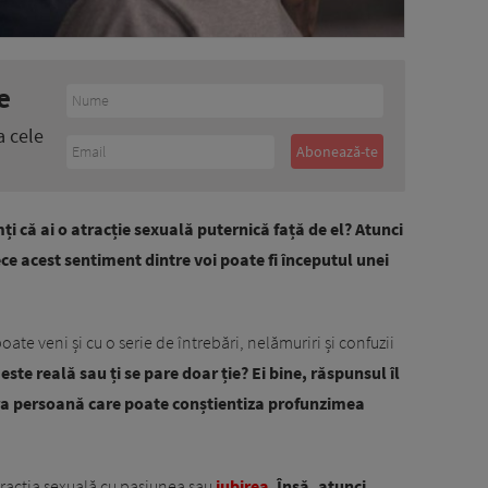
e
a cele
ți că ai o atracție sexuală puternică față de el? Atunci
ece acest sentiment dintre voi poate fi începutul unei
te veni și cu o serie de întrebări, nelămuriri și confuzii
 este reală sau ți se pare doar ție? Ei bine, răspunsul îl
ura persoană care poate conștientiza profunzimea
atracția sexuală cu pasiunea sau
iubirea
.
Însă, atunci