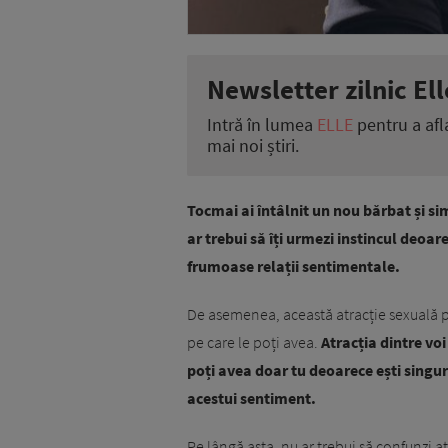
Newsletter zilnic Ell
Intră în lumea
ELLE
pentru a afl
mai noi știri.
Tocmai ai întâlnit un nou bărbat și sim
ar trebui să îți urmezi instincul deoar
frumoase relații sentimentale.
De asemenea, această atracție sexuală poa
pe care le poți avea.
Atracția dintre voi
poți avea doar tu deoarece ești sing
acestui sentiment.
Pe lângă asta, nu ar trebui să confunzi 