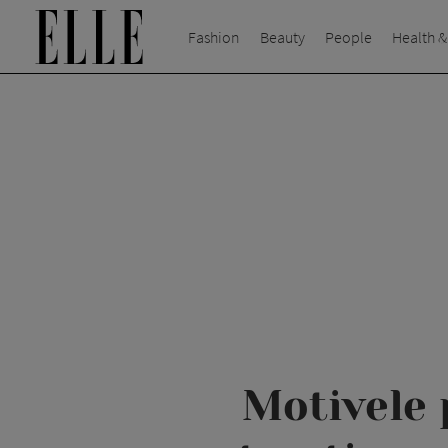
Fashion
Beauty
People
Health &
Motivele 