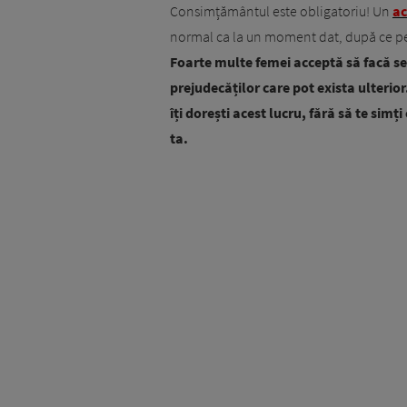
Consimțământul este obligatoriu! Un
ac
normal ca la un moment dat, după ce petr
Foarte multe femei acceptă să facă sex
prejudecăților care pot exista ulterior
îți dorești acest lucru, fără să te si
ta.