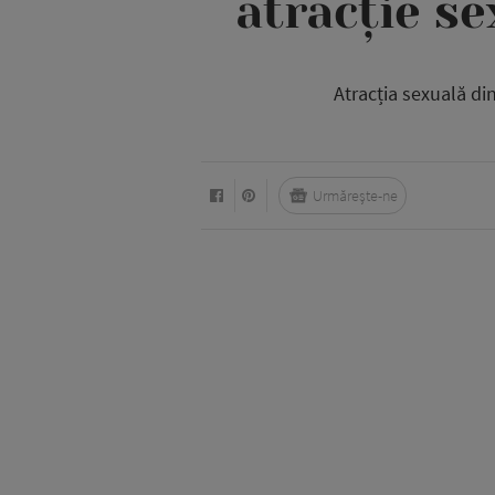
atracție se
Atracția sexuală di
Urmărește-ne