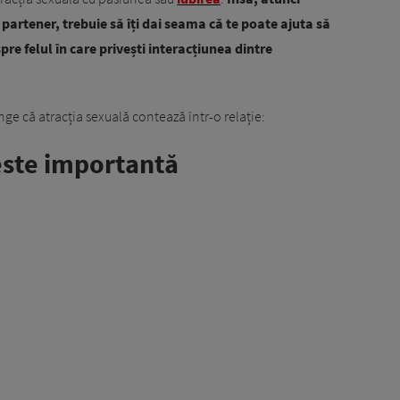
 partener, trebuie să îți dai seama că te poate ajuta să
pre felul în care privești interacțiunea dintre
nge că atracția sexuală contează într-o relație:
 este importantă