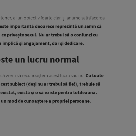
tener, ai un obiectiv foarte clar, și anume satisfacerea
ă este importantă deoarece reprezintă un semn că
 ce privește sexul. Nu ar trebui să o confunzi cu
 implică și angajament, dar și dedicare.
este un lucru normal
ie că vrem să recunoaștem acest lucru sau nu.
Cu toate
cest subiect (deși nu ar trebui să fie!), trebuie să
existat, există și o să existe pentru totdeauna.
ă un mod de cunoaștere a propriei persoane.