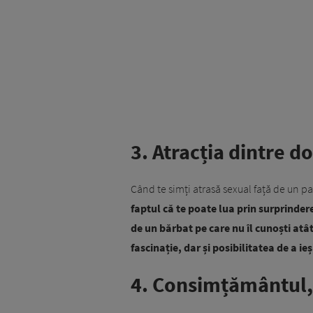
3. Atracția dintre 
Când te simți atrasă sexual față de un p
faptul că te poate lua prin surprinde
de un bărbat pe care nu îl cunoști atâ
fascinație, dar și posibilitatea de a ie
4. Consimțământul, 