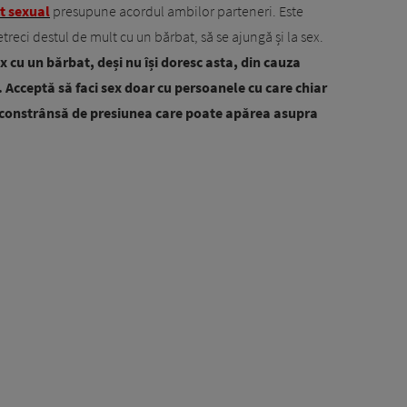
t sexual
presupune acordul ambilor parteneri. Este
eci destul de mult cu un bărbat, să se ajungă și la sex.
 cu un bărbat, deși nu își doresc asta, din cauza
. Acceptă să faci sex doar cu persoanele cu care chiar
mți constrânsă de presiunea care poate apărea asupra