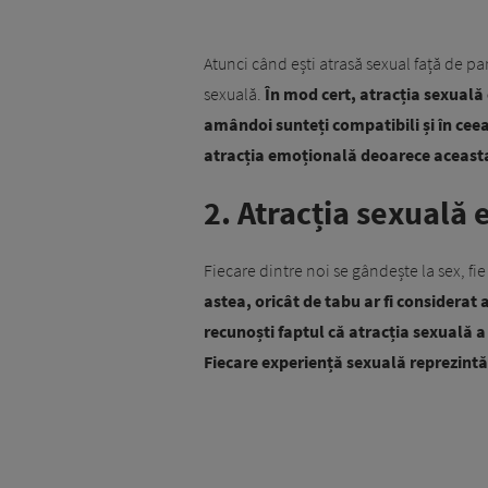
Atunci când ești atrasă sexual față de par
sexuală.
În mod cert, atracția sexual
amândoi sunteți compatibili și în ceea
atracția emoțională deoarece aceasta
2. Atracția sexuală 
Fiecare dintre noi se gândește la sex, f
astea, oricât de tabu ar fi considerat a
recunoști faptul că atracția sexuală a 
Fiecare experiență sexuală reprezint