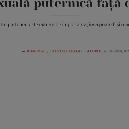
xuală puternică față
ntre parteneri este extrem de importantă, însă poate fi și o 
—
HOMEPAGE
/
LIFESTYLE
/
RELATII SI CUPLU
,
28.04.2024, 07