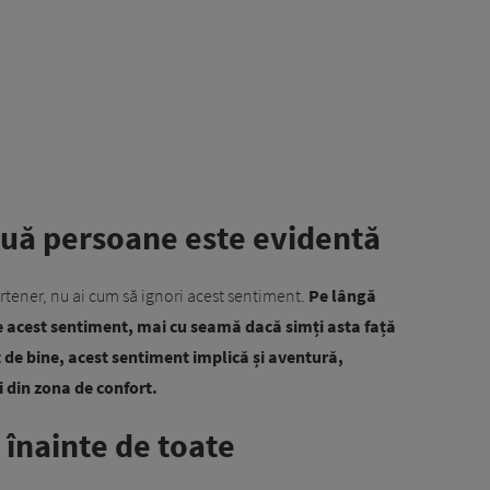
două persoane este evidentă
artener, nu ai cum să ignori acest sentiment.
Pe lângă
re acest sentiment, mai cu seamă dacă simți asta față
t de bine, acest sentiment implică și aventură,
și din zona de confort.
înainte de toate