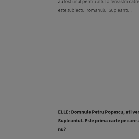
au fost unul pentru altul o fereastra cat
este subiectul romanului Supleantul.
ELLE: Domnule Petru Popescu, ati ve
Supleantul. Este prima carte pe care a
nu?