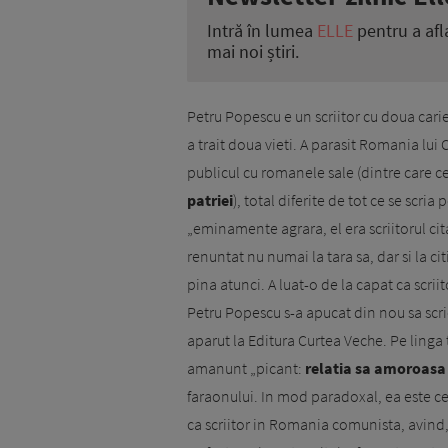
Intră în lumea
ELLE
pentru a afl
mai noi știri.
Petru Popescu e un scriitor cu doua car
a trait doua vieti. A parasit Romania lui
publicul cu romanele sale (dintre care c
patriei
), total diferite de tot ce se scria
„eminamente agrara, el era scriitorul citad
renuntat nu numai la tara sa, dar si la cit
pina atunci. A luat-o de la capat ca scrii
Petru Popescu s-a apucat din nou sa scr
aparut la Editura Curtea Veche. Pe linga 
amanunt „picant:
relatia sa amoroasa
faraonului. In mod paradoxal, ea este cea
ca scriitor in Romania comunista, avind, 