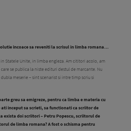
volutie incoace sa reveniti la scrisul in limba romana…
in Statele Unite, in limba engleza. Am cititori acolo, am
, care se publica la niste edituri destul de marcante. Nu
 dubla meserie – sint scenarist si intre timp scriu si
foarte greu sa emigreze, pentru ca limba e materia cu
ti inceput sa scrieti, sa functionati ca scriitor de
 exista doi scriitori – Petru Popescu, scriitorul de
itorul de limba romana? A fost o schisma pentru