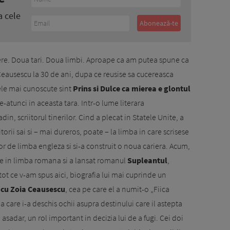
a cele
iere. Doua tari. Doua limbi. Aproape ca am putea spune ca
 Ceausescu la 30 de ani, dupa ce reusise sa cucereasca
ele mai cunoscute sint
Prins si Dulce ca mierea e glontul
 pe-atunci in aceasta tara. Intr-o lume literara
in, scriitorul tinerilor. Cind a plecat in Statele Unite, a
itorii sai si – mai dureros, poate – la limba in care scrisese
tor de limba engleza si si-a construit o noua cariera. Acum,
ie in limba romana si a lansat romanul
Supleantul
,
tot ce v-am spus aici, biografia lui mai cuprinde un
 cu Zoia Ceausescu
, cea pe care el a numit-o „Fiica
 care i-a deschis ochii asupra destinului care il astepta
asadar, un rol important in decizia lui de a fugi. Cei doi