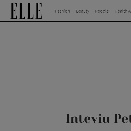
Fashion
Beauty
People
Health &
Inteviu Pe