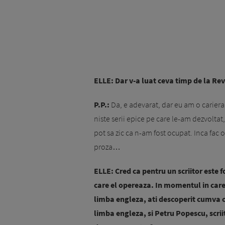
ELLE: Dar v-a luat ceva timp de la Re
P.P.:
Da, e adevarat, dar eu am o cariera 
niste serii epice pe care le-am dezvoltat
pot sa zic ca n-am fost ocupat. Inca fac o
proza…
ELLE: Cred ca pentru un scriitor este 
care el opereaza. In momentul in care a
limba engleza, ati descoperit cumva ca
limba engleza, si Petru Popescu, scri