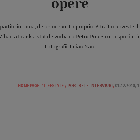
opere
mpartite in doua, de un ocean. La propriu. A trait o poveste d
 Mihaela Frank a stat de vorba cu Petru Popescu despre iubire,
Fotografii: Iulian Nan.
—
HOMEPAGE
/
LIFESTYLE
/
PORTRETE-INTERVIURI
,
01.12.2010, 1