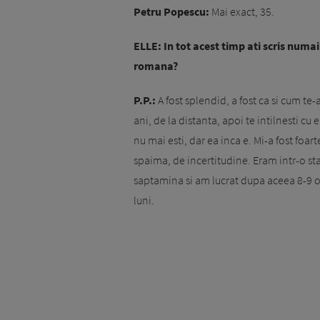
Petru Popescu:
Mai exact, 35.
ELLE: In tot acest timp ati scris numa
romana?
P.P.:
A fost splendid, a fost ca si cum te-
ani, de la distanta, apoi te intilnesti cu e
nu mai esti, dar ea inca e. Mi-a fost foar
spaima, de incertitudine. Eram intr-o star
saptamina si am lucrat dupa aceea 8-9 or
luni.