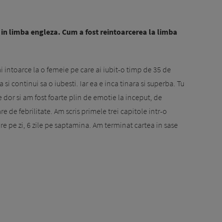
i in limba engleza. Cum a fost reintoarcerea la limba
ai intoarce la o femeie pe care ai iubit-o timp de 35 de
a si continui sa o iubesti. Iar ea e inca tinara si superba. Tu
te dor si am fost foarte plin de emotie la inceput, de
e de febrilitate. Am scris primele trei capitole intr-o
e pe zi, 6 zile pe saptamina. Am terminat cartea in sase