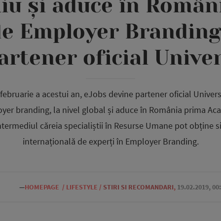
liu și aduce în Român
e Employer Branding, 
artener oficial Univ
februarie a acestui an, eJobs devine partener oficial Unive
er branding, la nivel global și aduce în România prima A
ntermediul căreia specialiștii în Resurse Umane pot obține si
internațională de experți în Employer Branding.
—
HOMEPAGE
/
LIFESTYLE
/
STIRI SI RECOMANDARI
,
19.02.2019, 00