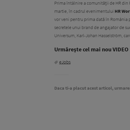
Prima întâlnire a comunității de HR din 
martie, în cadrul evenimentului
HR Wor
vor veni pentru prima dată în România p
secretele unui brand de angajator de su
Universum, Karl-Johan Hasselström, care
Urmăreşte cel mai nou VIDEO i
eJobs
Daca ti-a placut acest articol, urmare