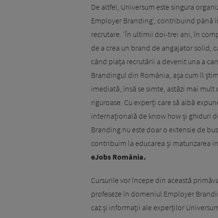
De altfel, Universum este singura organiz
Employer Branding', contribuind până în 
recrutare. 'În ultimii doi-trei ani, în c
de a crea un brand de angajator solid, ca
când piața recrutării a devenit una a can
Brandingul din România, așa cum îl ști
imediată, însă se simte, astăzi mai mult 
riguroase. Cu experți care să aibă expunere
internațională de know how și ghiduri 
Branding nu este doar o extensie de bus
contribuim la educarea și maturizarea i
eJobs România.
Cursurile vor începe din această primăvar
profeseze în domeniul Employer Brandingu
caz și informații ale experților Universum