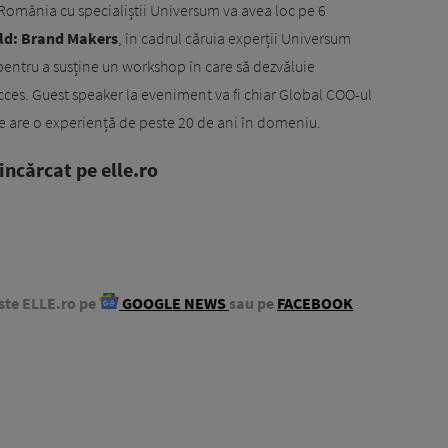
România cu specialiștii Universum va avea loc pe 6
ld: Brand Makers
, în cadrul căruia experții Universum
entru a susține un workshop în care să dezvăluie
cces. Guest speaker la eveniment va fi chiar Global COO-ul
 are o experiență de peste 20 de ani în domeniu.
ncărcat pe elle.ro
ste ELLE.ro pe
GOOGLE NEWS
sau pe
FACEBOOK