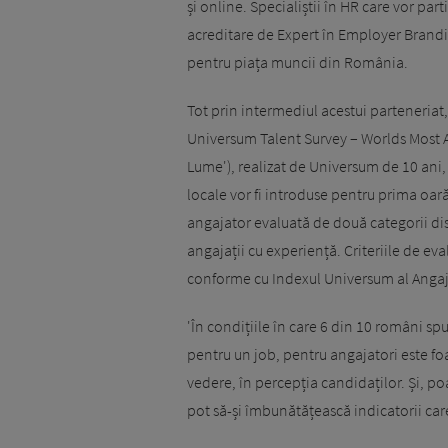
și online. Specialiștii în HR care vor part
acreditare de Expert în Employer Brandi
pentru piața muncii din România.
Tot prin intermediul acestui parteneria
Universum Talent Survey – Worlds Most A
Lume'), realizat de Universum de 10 ani,
locale vor fi introduse pentru prima oar
angajator evaluată de două categorii dist
angajații cu experiență. Criteriile de eva
conforme cu Indexul Universum al Angaja
'În condițiile în care 6 din 10 români sp
pentru un job, pentru angajatori este fo
vedere, în percepția candidaților. Și, p
pot să-și îmbunătățească indicatorii care 