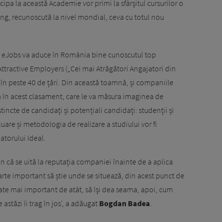
icipa la această Academie vor primi la sfârșitul cursurilor o
ng, recunoscută la nivel mondial, ceva cu totul nou
t, eJobs va aduce în România bine cunoscutul top
ttractive Employers („Cei mai Atrăgători Angajatori din
 în peste 40 de țări. Din această toamnă, și companiile
ă în acest clasament, care le va măsura imaginea de
incte de candidați și potențiali candidați: studenții și
luare și metodologia de realizare a studiului vor fi
torului Ideal.
un că se uită la reputația companiei înainte de a aplica
arte important să știe unde se situează, din acest punct de
oate mai important de atât, să își dea seama, apoi, cum
astăzi îi trag în jos', a adăugat
Bogdan Badea
.