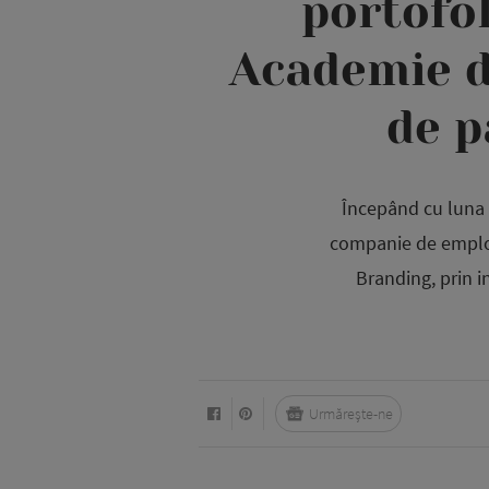
portofo
Academie d
de p
Începând cu luna 
companie de employ
Branding, prin i
Urmărește-ne