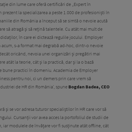
ație din lume care oferă certificări de „Expert în
prezent la specializarea a peste 1.000 de profesioniști în
ompaniile din România a început să se simtă o nevoie acută
re să atragă și să rețină talentele. Cu atât mai mult de
didaților, în care ei dictează regulile jocului. Employer
m acum, s-a format mai degrabă ad-hoc, dintr-o nevoie
decât oricând, nevoia unei organizări și pregătiri mai
 atât la teorie, cât și la practică, dar și la o bază
de bune practici în domeniu. Academia de Employer
iness pentru noi, ci un demers prin care vrem să
ndustriei de HR din România', spune
Bogdan Badea, CEO
ă și se vor adresa tuturor specialiștilor în HR care vor să
lui. Cursanții vor avea acces la portofoliul de studii de
, iar modulele de învățare vor fi susținute atât offline, cât