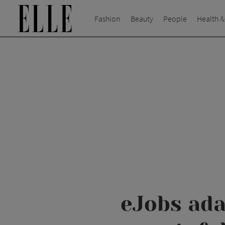
Fashion
Beauty
People
Health &
eJobs ada