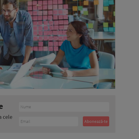
e
a cele