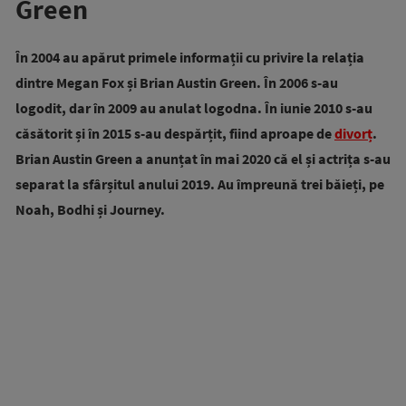
Green
În 2004 au apărut primele informații cu privire la relația
dintre Megan Fox și Brian Austin Green. În 2006 s-au
logodit, dar în 2009 au anulat logodna. În iunie 2010 s-au
căsătorit și în 2015 s-au despărțit, fiind aproape de
divorț
.
Brian Austin Green a anunțat în mai 2020 că el și actrița s-au
separat la sfârșitul anului 2019. Au împreună trei băieți, pe
Noah, Bodhi și Journey.