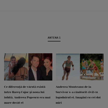
ANTENA 1
Ce diferență de vârstă există
Andreea Munteanu de la
între Rareș Cojoc și noua lui
Survivor s-a căsătorit civil cu
iubită. Andreea Popescu era mai
logodnicul ei. Imagini cu cei doi
mare decât el
miri