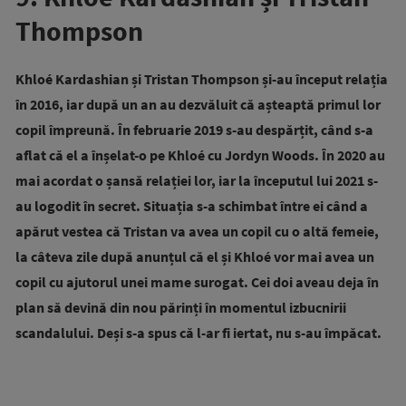
Thompson
Khloé Kardashian și Tristan Thompson și-au început relația
în 2016, iar după un an au dezvăluit că așteaptă primul lor
copil împreună.
În februarie 2019 s-au despărțit, când s-a
aflat că el a înșelat-o pe Khloé cu Jordyn Woods. În 2020 au
mai acordat o șansă relației lor, iar la începutul lui 2021 s-
au logodit în secret. Situația s-a schimbat între ei când a
apărut vestea că Tristan va avea un copil cu o altă femeie,
la câteva zile după anunțul că el și Khloé vor mai avea un
copil cu ajutorul unei mame surogat. Cei doi aveau deja în
plan să devină din nou părinți în momentul izbucnirii
scandalului. Deși s-a spus că l-ar fi iertat, nu s-au împăcat.