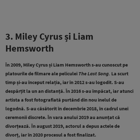
3. Miley Cyrus și Liam
Hemsworth
În 2009, Miley Cyrus și Liam Hemsworth s-au cunoscut pe
platourile de filmare ale peliculei
The Last Song.
La scurt
timp și-au început relația, iar în 2012 s-au logodit. S-au
despărțit la un an distanță.
În 2016 s-au împăcat, iar atunci
artista a fost fotografiată purtând din nou inelul de
logodnă. S-au căsătorit în decembrie 2018, în cadrul unei
ceremonii discrete.
În vara anului 2019 au anunțat că
divorțează. În august 2019, actorul a depus actele de
divorț, iar în 2020 procesul a fost finalizat.