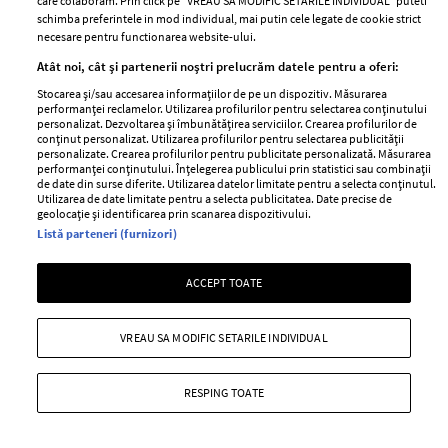
care colaboram. Prin click pe “VREAU SA MODIFIC SETARILE INDIVIDUAL” puteti
schimba preferintele in mod individual, mai putin cele legate de cookie strict
necesare pentru functionarea website-ului.
Atât noi, cât și partenerii noștri prelucrăm datele pentru a oferi:
Stocarea și/sau accesarea informațiilor de pe un dispozitiv. Măsurarea
performanței reclamelor. Utilizarea profilurilor pentru selectarea conținutului
ABONEAZĂ-TE LA NEWSLETTER
personalizat. Dezvoltarea și îmbunătățirea serviciilor. Crearea profilurilor de
conținut personalizat. Utilizarea profilurilor pentru selectarea publicității
personalizate. Crearea profilurilor pentru publicitate personalizată. Măsurarea
performanței conținutului. Înțelegerea publicului prin statistici sau combinații
de date din surse diferite. Utilizarea datelor limitate pentru a selecta conținutul.
Urmareste-ne pe:
Utilizarea de date limitate pentru a selecta publicitatea. Date precise de
geolocație și identificarea prin scanarea dispozitivului.
Listă parteneri (furnizori)
ACCEPT TOATE
Cele mai citite
VREAU SA MODIFIC SETARILE INDIVIDUAL
BEAUTY
BEAUTY TIPS
BE
țe
7 uleiuri care stimulează creșterea rapidă a
Ce
RESPING TOATE
părului
de