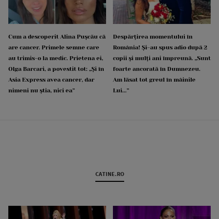
Cum a descoperit Alina Pușcău că
Despărțirea momentului în
are cancer. Primele semne care
România! Și-au spus adio după 2
au trimis-o la medic. Prietena ei,
copii și mulți ani împreună. „Sunt
Olga Barcari, a povestit tot: „Și în
foarte ancorată în Dumnezeu.
Asia Express avea cancer, dar
Am lăsat tot greul în mâinile
nimeni nu știa, nici ea”
Lui...”
CATINE.RO