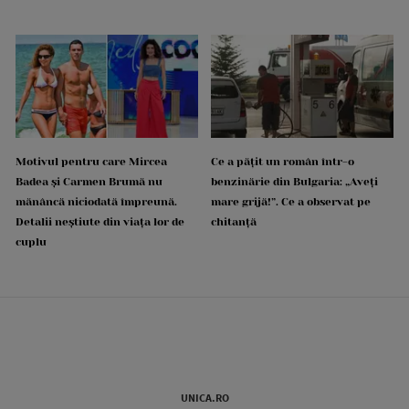
Motivul pentru care Mircea
Ce a pățit un român într-o
Badea și Carmen Brumă nu
benzinărie din Bulgaria: „Aveți
mănâncă niciodată împreună.
mare grijă!”. Ce a observat pe
Detalii neștiute din viața lor de
chitanță
cuplu
UNICA.RO