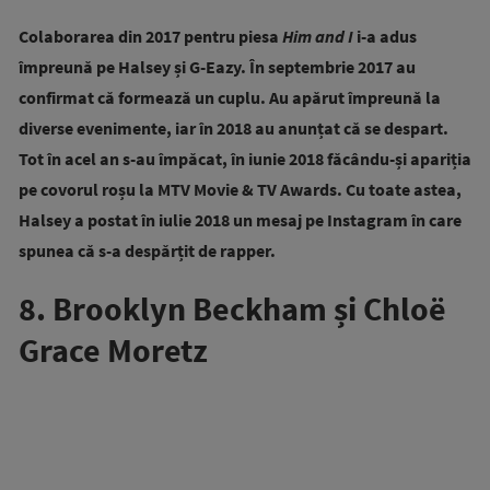
Colaborarea din 2017 pentru piesa
Him and I
i-a adus
împreună pe Halsey și G-Eazy. În septembrie 2017 au
confirmat că formează un cuplu. Au apărut împreună la
diverse evenimente, iar în 2018 au anunțat că se despart.
Tot în acel an s-au împăcat, în iunie 2018 făcându-și apariția
pe covorul roșu la MTV Movie & TV Awards. Cu toate astea,
Halsey a postat în iulie 2018 un mesaj pe Instagram în care
spunea că s-a despărțit de rapper.
8. Brooklyn Beckham și Chloë
Grace Moretz