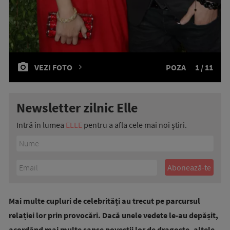
VEZI FOTO
POZA
1 / 11
Newsletter zilnic Elle
Intră în lumea
ELLE
pentru a afla cele mai noi știri.
Mai multe cupluri de celebrități au trecut pe parcursul
relației lor prin provocări. Dacă unele vedete le-au depășit,
acordând mai multe șanse poveștii lor de dragoste, altele