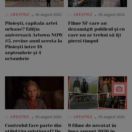
—
LIFESTYLE
06 august 2026
—
LIFESTYLE
06 august 2026
Ploiești, capitala artei
Filme SF care au
urbane? Ediția
dezamăgit publicul și cu
aniversară Artown NOW
care nu ar trebui să îți
#5, revine anul acesta la
pierzi timpul
Ploiești între 18
septembrie și 4
octombrie
—
LIFESTYLE
05 august 2026
—
LIFESTYLE
05 august 2026
Controlul face parte din
9 filme de neratat în
stilul tău relațional? De
luna august 2026 în