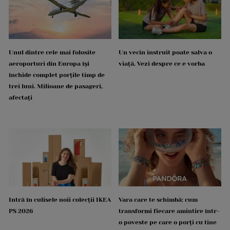
Unul dintre cele mai folosite
Un vecin instruit poate salva o
aeroporturi din Europa își
viață. Vezi despre ce e vorba
închide complet porțile timp de
trei luni. Milioane de pasageri,
afectați
Intră în culisele noii colecții IKEA
Vara care te schimbă: cum
PS 2026
transformi fiecare amintire într-
o poveste pe care o porți cu tine