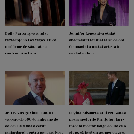
Dolly Parton și-a anulat
Jennifer Lopez și-a etalat
rezidența în Las Vegas. Cu ce
abdomenul tonifiat la 56 de ani.
probleme de sănătate se
Ce imagini a postat artista în
confruntă artista
mediul online
Jeff Bezos își vinde iahtul în
Regina Elisabeta ar fi refuzat să
valoare de 500 de milioane de
preia apelurile Prințului Harry
dolari. Ce sumă a cerut
fără un martor lângă ea. De ce a
miliardarul pentru nava sa, Koru
ajuns să facă un asemenea gest