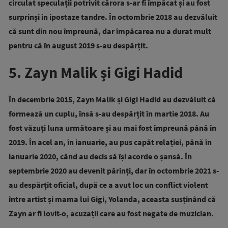
circulat speculații potrivit cărora s-ar fi împăcat și au fost
surprinși în ipostaze tandre.
În octombrie 2018 au dezvăluit
că sunt din nou împreună, dar împăcarea nu a durat mult
pentru că în august 2019 s-au despărțit.
5. Zayn Malik și Gigi Hadid
În decembrie 2015, Zayn Malik și Gigi Hadid au dezvăluit că
formează un cuplu, însă s-au despărțit în martie 2018. Au
fost văzuți luna următoare și au mai fost împreună până în
2019. În acel an, în ianuarie, au pus capăt relației, până în
ianuarie 2020, când au decis să își acorde o șansă. În
septembrie 2020 au devenit părinți, dar în octombrie 2021 s-
au despărțit oficial, după ce a avut loc un conflict violent
între artist și mama lui Gigi, Yolanda, aceasta susținând că
Zayn ar fi lovit-o, acuzații care au fost negate de muzician.