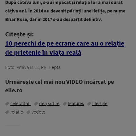
După câteva luni, s-au împăcat și relația lor a mai durat
câțiva ani. În 2014 au devenit părinții unei fetițe, pe nume
Briar Rose, dar în 2017 s-au despărțit definitiv.
Citește și:
10 perechi de pe ecrane care au o relație
de prietenie în viața reală
Foto: Arhiva ELLE, PR, Hepta
Urmăreşte cel mai nou VIDEO incărcat pe
elle.ro
celebritati
despartire
features
lifestyle
relatie
vedete