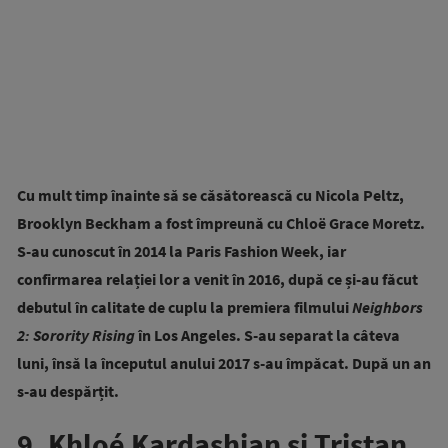
Cu mult timp înainte să se căsătorească cu Nicola Peltz,
Brooklyn Beckham a fost împreună cu Chloë Grace Moretz.
S-au cunoscut în 2014 la Paris Fashion Week, iar
confirmarea relației lor a venit în 2016, după ce și-au făcut
debutul în calitate de cuplu la premiera filmului
Neighbors
2: Sorority Rising
în Los Angeles. S-au separat la câteva
luni, însă la începutul anului 2017 s-au împăcat. După un an
s-au despărțit.
9. Khloé Kardashian și Tristan