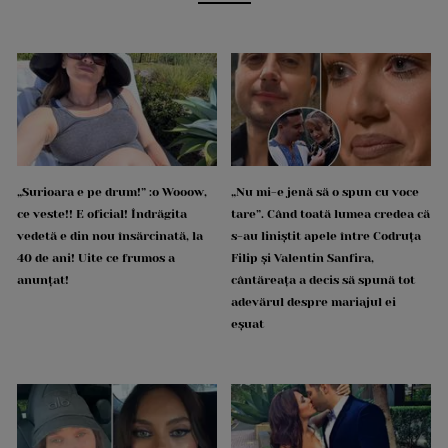
„Surioara e pe drum!” :o Wooow,
„Nu mi-e jenă să o spun cu voce
ce veste!! E oficial! Îndrăgita
tare”. Când toată lumea credea că
vedetă e din nou însărcinată, la
s-au liniștit apele între Codruța
40 de ani! Uite ce frumos a
Filip și Valentin Sanfira,
anunțat!
cântăreața a decis să spună tot
adevărul despre mariajul ei
eșuat