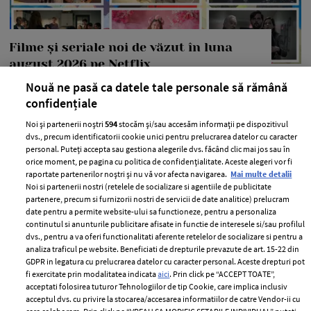
Filme și seriale noi de văzut în luna
august 2026 pe Netflix
Nouă ne pasă ca datele tale personale să rămână
—
LIFESTYLE
04 august 2026
confidențiale
În luna august ai ce să urmărești pe Netflix, așa că venim
Noi și partenerii noștri
594
stocăm și/sau accesăm informații pe dispozitivul
în ajutorul tău cu o listă de filme și seriale noi pe care nu
dvs., precum identificatorii cookie unici pentru prelucrarea datelor cu caracter
trebuie să le ratezi.
personal. Puteți accepta sau gestiona alegerile dvs. făcând clic mai jos sau în
orice moment, pe pagina cu politica de confidențialitate. Aceste alegeri vor fi
+ MAI MULTE
raportate partenerilor noștri și nu vă vor afecta navigarea.
Mai multe detalii
Noi si partenerii nostri (retelele de socializare si agentiile de publicitate
partenere, precum si furnizorii nostri de servicii de date analitice) prelucram
date pentru a permite website-ului sa functioneze, pentru a personaliza
continutul si anunturile publicitare afisate in functie de interesele si/sau profilul
dvs., pentru a va oferi functionalitati aferente retelelor de socializare si pentru a
MAI MULTE ARTICOLE
analiza traficul pe website. Beneficiati de drepturile prevazute de art. 15-22 din
GDPR in legatura cu prelucrarea datelor cu caracter personal. Aceste drepturi pot
fi exercitate prin modalitatea indicata
aici
. Prin click pe “ACCEPT TOATE”,
acceptati folosirea tuturor Tehnologiilor de tip Cookie, care implica inclusiv
acceptul dvs. cu privire la stocarea/accesarea informatiilor de catre Vendor-ii cu