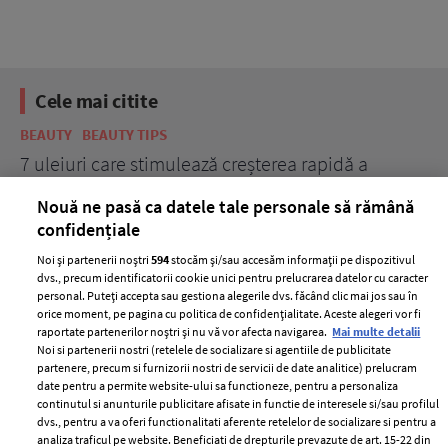
Cele mai citite
BEAUTY
BEAUTY TIPS
BE
țe
7 uleiuri care stimulează creșterea rapidă a
Ce
părului
de
Nouă ne pasă ca datele tale personale să rămână
confidențiale
Noi și partenerii noștri
594
stocăm și/sau accesăm informații pe dispozitivul
dvs., precum identificatorii cookie unici pentru prelucrarea datelor cu caracter
personal. Puteți accepta sau gestiona alegerile dvs. făcând clic mai jos sau în
orice moment, pe pagina cu politica de confidențialitate. Aceste alegeri vor fi
raportate partenerilor noștri și nu vă vor afecta navigarea.
Mai multe detalii
Noi si partenerii nostri (retelele de socializare si agentiile de publicitate
partenere, precum si furnizorii nostri de servicii de date analitice) prelucram
ELLE Style Awards
Termeni si conditii
date pentru a permite website-ului sa functioneze, pentru a personaliza
2024
continutul si anunturile publicitare afisate in functie de interesele si/sau profilul
Politica de
dvs., pentru a va oferi functionalitati aferente retelelor de socializare si pentru a
Despre ELLE
confidențialitate
analiza traficul pe website. Beneficiati de drepturile prevazute de art. 15-22 din