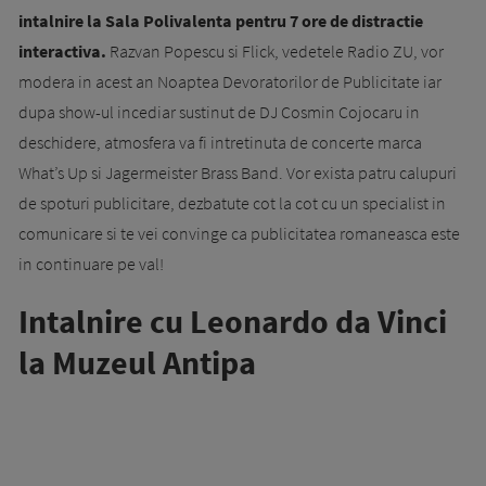
intalnire la Sala Polivalenta pentru 7 ore de distractie
interactiva.
Razvan Popescu si Flick, vedetele Radio ZU, vor
modera in acest an Noaptea Devoratorilor de Publicitate iar
dupa show-ul incediar sustinut de DJ Cosmin Cojocaru in
deschidere, atmosfera va fi intretinuta de concerte marca
What’s Up si Jagermeister Brass Band. Vor exista patru calupuri
de spoturi publicitare, dezbatute cot la cot cu un specialist in
comunicare si te vei convinge ca publicitatea romaneasca este
in continuare pe val!
Intalnire cu Leonardo da Vinci
la Muzeul Antipa