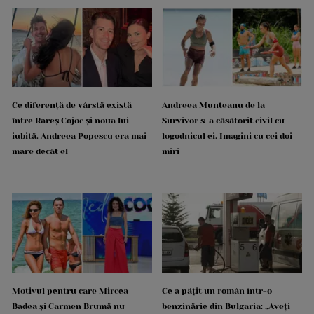
Ce diferență de vârstă există
Andreea Munteanu de la
între Rareș Cojoc și noua lui
Survivor s-a căsătorit civil cu
iubită. Andreea Popescu era mai
logodnicul ei. Imagini cu cei doi
mare decât el
miri
Motivul pentru care Mircea
Ce a pățit un român într-o
Badea și Carmen Brumă nu
benzinărie din Bulgaria: „Aveți