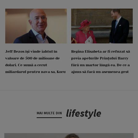
Jeff Bezos își vinde iahtul în
Regina Elisabeta ar fi refuzat să
valoare de 500 de milioane de
preia apelurile Prințului Harry
dolari. Ce sumă a cerut
fără un martor lângă ea. De ce a
miliardarul pentru nava sa, Koru
ajuns să facă un asemenea gest
lifestyle
MAI MULTE DIN