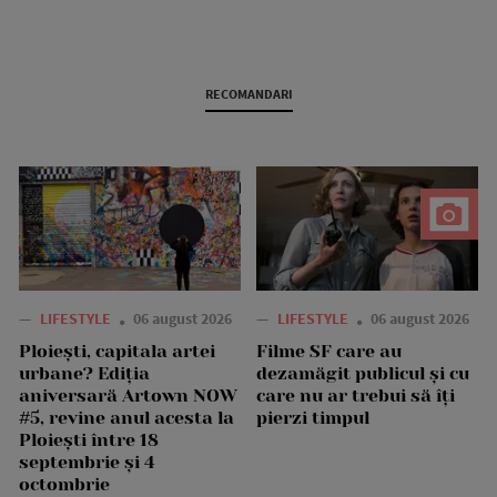
RECOMANDARI
—
LIFESTYLE
06 august 2026
—
LIFESTYLE
06 august 2026
Ploiești, capitala artei
Filme SF care au
urbane? Ediția
dezamăgit publicul și cu
aniversară Artown NOW
care nu ar trebui să îți
#5, revine anul acesta la
pierzi timpul
Ploiești între 18
septembrie și 4
octombrie