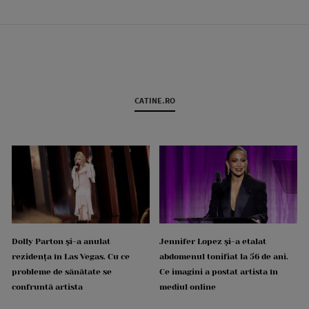
CATINE.RO
Dolly Parton și-a anulat
Jennifer Lopez și-a etalat
rezidența în Las Vegas. Cu ce
abdomenul tonifiat la 56 de ani.
probleme de sănătate se
Ce imagini a postat artista în
confruntă artista
mediul online