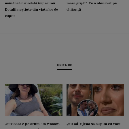
mănâncă niciodată împreună.
mare grijă!”. Ce a observat pe
Detalii neștiute din viața lor de
chitanță
cuplu
UNICA.RO
„Surioara e pe drum!” :o Wooow,
„Nu mi-e jenă să o spun cu voce