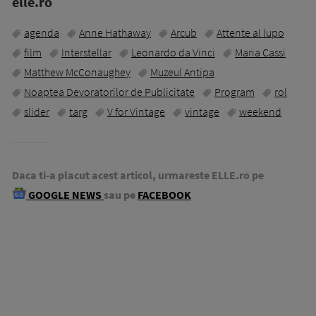
elle.ro
agenda
Anne Hathaway
Arcub
Attente al lupo
film
Interstellar
Leonardo da Vinci
Maria Cassi
Matthew McConaughey
Muzeul Antipa
Noaptea Devoratorilor de Publicitate
Program
rol
slider
targ
V for Vintage
vintage
weekend
Daca ti-a placut acest articol, urmareste ELLE.ro pe
GOOGLE NEWS
sau pe
FACEBOOK