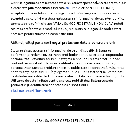
Romania
GDPR in legatura cu prelucrarea datelor cu caracter personal. Aceste drepturi pot
Politica de cookies
fi exercitate prin modalitatea indicata
aici
. Prin click pe “ACCEPT TOATE”,
Contact
Publicitate
acceptati folosirea tuturor Tehnologiilor de tip Cookie, care implica inclusiv
acceptul dvs. cu privire la stocarea/accesarea informatiilor de catre Vendor-ii cu
Abonamente
care colaboram. Prin click pe “VREAU SA MODIFIC SETARILE INDIVIDUAL” puteti
schimba preferintele in mod individual, mai putin cele legate de cookie strict
necesare pentru functionarea website-ului.
Stiri
Libertatea pentru
Atât noi, cât și partenerii noștri prelucrăm datele pentru a oferi:
femei
GSP
Stocarea și/sau accesarea informațiilor de pe un dispozitiv. Măsurarea
Viva
performanței reclamelor. Utilizarea profilurilor pentru selectarea conținutului
Unica
personalizat. Dezvoltarea și îmbunătățirea serviciilor. Crearea profilurilor de
Avantaje
conținut personalizat. Utilizarea profilurilor pentru selectarea publicității
Baby
personalizate. Crearea profilurilor pentru publicitate personalizată. Măsurarea
Retete practice
performanței conținutului. Înțelegerea publicului prin statistici sau combinații
Retete
de date din surse diferite. Utilizarea datelor limitate pentru a selecta conținutul.
Utilizarea de date limitate pentru a selecta publicitatea. Date precise de
geolocație și identificarea prin scanarea dispozitivului.
Pariază responsabil! Decizia ONJN nr. 821/25.09.2025.
Listă parteneri (furnizori)
Jocurile de noroc sunt interzise minorilor.
ACCEPT TOATE
Copyright © 2026 Ringier Romania SRL
VREAU SA MODIFIC SETARILE INDIVIDUAL