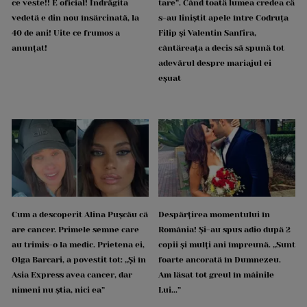
ce veste!! E oficial! Îndrăgita
tare”. Când toată lumea credea că
vedetă e din nou însărcinată, la
s-au liniștit apele între Codruța
40 de ani! Uite ce frumos a
Filip și Valentin Sanfira,
anunțat!
cântăreața a decis să spună tot
adevărul despre mariajul ei
eșuat
Cum a descoperit Alina Pușcău că
Despărțirea momentului în
are cancer. Primele semne care
România! Și-au spus adio după 2
au trimis-o la medic. Prietena ei,
copii și mulți ani împreună. „Sunt
Olga Barcari, a povestit tot: „Și în
foarte ancorată în Dumnezeu.
Asia Express avea cancer, dar
Am lăsat tot greul în mâinile
nimeni nu știa, nici ea”
Lui...”