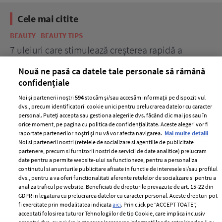
Cele mai citite
BEAUTY
BEAUTY TIPS
BE
țe
7 uleiuri care stimulează creșterea rapidă a
Ce
părului
de
Nouă ne pasă ca datele tale personale să rămână
confidențiale
Noi și partenerii noștri
594
stocăm și/sau accesăm informații pe dispozitivul
dvs., precum identificatorii cookie unici pentru prelucrarea datelor cu caracter
personal. Puteți accepta sau gestiona alegerile dvs. făcând clic mai jos sau în
orice moment, pe pagina cu politica de confidențialitate. Aceste alegeri vor fi
raportate partenerilor noștri și nu vă vor afecta navigarea.
Mai multe detalii
Noi si partenerii nostri (retelele de socializare si agentiile de publicitate
partenere, precum si furnizorii nostri de servicii de date analitice) prelucram
ELLE Style Awards
Termeni si conditii
date pentru a permite website-ului sa functioneze, pentru a personaliza
2024
continutul si anunturile publicitare afisate in functie de interesele si/sau profilul
Politica de
dvs., pentru a va oferi functionalitati aferente retelelor de socializare si pentru a
Despre ELLE
confidențialitate
analiza traficul pe website. Beneficiati de drepturile prevazute de art. 15-22 din
Romania
GDPR in legatura cu prelucrarea datelor cu caracter personal. Aceste drepturi pot
Politica de cookies
fi exercitate prin modalitatea indicata
aici
. Prin click pe “ACCEPT TOATE”,
Contact
Publicitate
acceptati folosirea tuturor Tehnologiilor de tip Cookie, care implica inclusiv