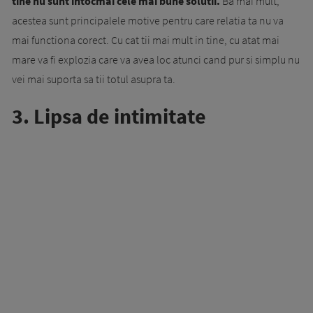
tine nu sunt intocmai cele mai bune solutii.
Ba mai mult,
acestea sunt principalele motive pentru care relatia ta nu va
mai functiona corect. Cu cat tii mai mult in tine, cu atat mai
mare va fi explozia care va avea loc atunci cand pur si simplu nu
vei mai suporta sa tii totul asupra ta.
3. Lipsa de intimitate