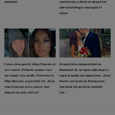
anunțat!
cântăreața a decis să spună tot
adevărul despre mariajul ei
eșuat
Cum a descoperit Alina Pușcău că
Despărțirea momentului în
are cancer. Primele semne care
România! Și-au spus adio după 2
au trimis-o la medic. Prietena ei,
copii și mulți ani împreună. „Sunt
Olga Barcari, a povestit tot: „Și în
foarte ancorată în Dumnezeu.
Asia Express avea cancer, dar
Am lăsat tot greul în mâinile
nimeni nu știa, nici ea”
Lui...”