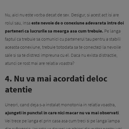
Nu, aici nu este vorba decat de sex. Desigur, si acest act isi are
rolul sau, insa
este nevoie de o conexiune adevarata intre doi
parteneri ca lucrurile sa mearga asa cum trebuie.
Pe langa
faptul ca trebuie sa comunici cu partenerul tau pentru a stabili
aceasta conexiune, trebuie totodata sa te conectezi la nevoile
sale si sa te distrezi impreuna cu el. Daca nu exista distractie,
atunci ce rost mai are relatia voastra?
4. Nu va mai acordati deloc
atentie
Uneori, cand deja s-a instalat monotonia in relatia voastra,
ajungeti in punctul in care nici macar nu va mai observati
.
Vei trece pe langa el prin casa asa cum treci si pe langa lampa
din sufragerie, iar asta va deveni un obicei daunator pentru voi.