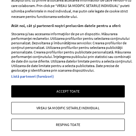
acceptul dvs. cu privire la stocarea/accesarea informatiilor de catre Vendor-ii cu
Abonamente
care colaboram. Prin click pe “VREAU SA MODIFIC SETARILE INDIVIDUAL” puteti
schimba preferintele in mod individual, mai putin cele legate de cookie strict
necesare pentru functionarea website-ului.
Stiri
Libertatea pentru
Atât noi, cât și partenerii noștri prelucrăm datele pentru a oferi:
femei
GSP
Stocarea și/sau accesarea informațiilor de pe un dispozitiv. Măsurarea
Viva
performanței reclamelor. Utilizarea profilurilor pentru selectarea conținutului
Unica
personalizat. Dezvoltarea și îmbunătățirea serviciilor. Crearea profilurilor de
Avantaje
conținut personalizat. Utilizarea profilurilor pentru selectarea publicității
Baby
personalizate. Crearea profilurilor pentru publicitate personalizată. Măsurarea
Retete practice
performanței conținutului. Înțelegerea publicului prin statistici sau combinații
Retete
de date din surse diferite. Utilizarea datelor limitate pentru a selecta conținutul.
Utilizarea de date limitate pentru a selecta publicitatea. Date precise de
geolocație și identificarea prin scanarea dispozitivului.
Pariază responsabil! Decizia ONJN nr. 821/25.09.2025.
Listă parteneri (furnizori)
Jocurile de noroc sunt interzise minorilor.
ACCEPT TOATE
Copyright © 2026 Ringier Romania SRL
VREAU SA MODIFIC SETARILE INDIVIDUAL
RESPING TOATE