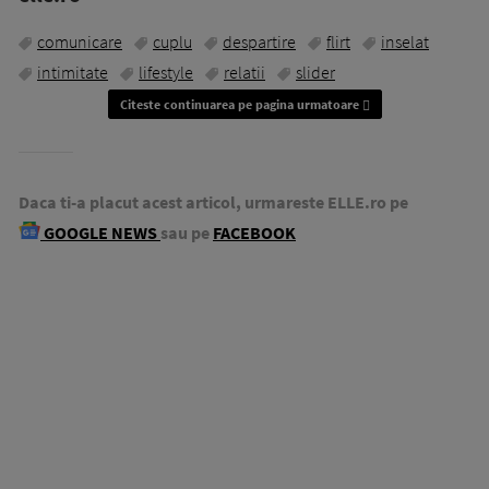
comunicare
cuplu
despartire
flirt
inselat
intimitate
lifestyle
relatii
slider
Citeste continuarea pe pagina urmatoare
Daca ti-a placut acest articol, urmareste ELLE.ro pe
GOOGLE NEWS
sau pe
FACEBOOK