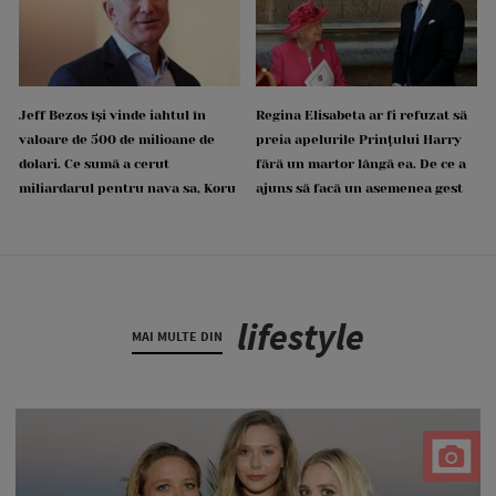
Jeff Bezos își vinde iahtul în
Regina Elisabeta ar fi refuzat să
valoare de 500 de milioane de
preia apelurile Prințului Harry
dolari. Ce sumă a cerut
fără un martor lângă ea. De ce a
miliardarul pentru nava sa, Koru
ajuns să facă un asemenea gest
lifestyle
MAI MULTE DIN