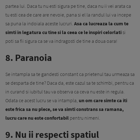
partea lui. Daca tu nu esti sigura pe tine, daca nu ii vei arata ca
tu esti cea de care are nevoie, pana si el la randul lui va incepe
sa puna la indoiala aceste lucruri.
Asa ca lucreaza la cum te
simti in legatura cu tine si la ceea ce le inspiri celorlati
si
poti sa fii sigura ca se va indragosti de tine a doua oara!
8. Paranoia
Se intampla sa te gandesti constant ca prietenul tau urmeaza sa
se desparta de tine? Daca da, este cazul sa te schimbi, pentru ca
in curand si iubitul tau va observa ca ceva nu este in regula.
Odata ce acest lucru se va intampla,
un om care simte ca iti
este frica sa nu plece, se va simti constrans sa ramana,
lucru care nu este confortabil
pentru nimeni.
9. Nu ii respecti spatiul