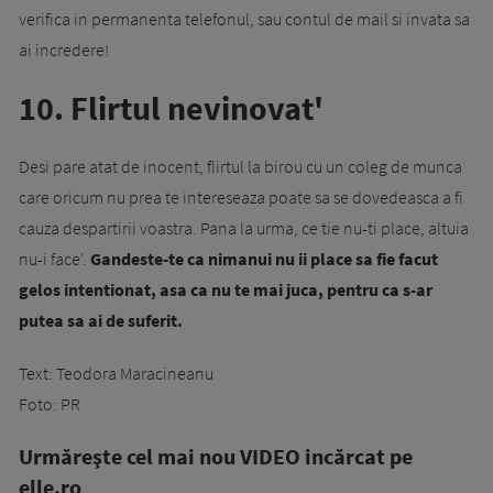
verifica in permanenta telefonul, sau contul de mail si invata sa
ai incredere!
10. Flirtul nevinovat'
Desi pare atat de inocent, flirtul la birou cu un coleg de munca
care oricum nu prea te intereseaza poate sa se dovedeasca a fi
cauza despartirii voastra. Pana la urma, ce tie nu-ti place, altuia
nu-i face'.
Gandeste-te ca nimanui nu ii place sa fie facut
gelos intentionat, asa ca nu te mai juca, pentru ca s-ar
putea sa ai de suferit.
Text: Teodora Maracineanu
Foto: PR
Urmăreşte cel mai nou VIDEO incărcat pe
elle.ro