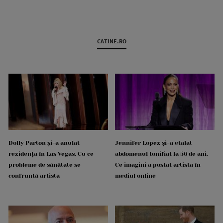
CATINE.RO
Dolly Parton și-a anulat
Jennifer Lopez și-a etalat
rezidența în Las Vegas. Cu ce
abdomenul tonifiat la 56 de ani.
probleme de sănătate se
Ce imagini a postat artista în
confruntă artista
mediul online