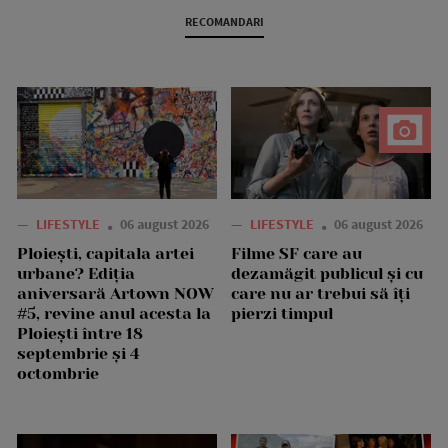
RECOMANDARI
—
LIFESTYLE
06 august 2026
—
LIFESTYLE
06 august 2026
Ploiești, capitala artei
Filme SF care au
urbane? Ediția
dezamăgit publicul și cu
aniversară Artown NOW
care nu ar trebui să îți
#5, revine anul acesta la
pierzi timpul
Ploiești între 18
septembrie și 4
octombrie