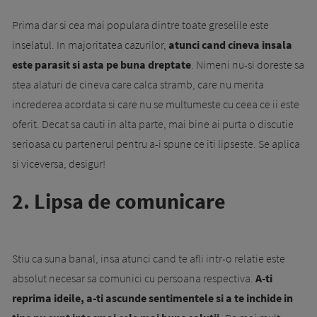
Prima dar si cea mai populara dintre toate greselile este
inselatul. In majoritatea cazurilor,
atunci cand cineva insala
este parasit si asta pe buna dreptate
. Nimeni nu-si doreste sa
stea alaturi de cineva care calca stramb, care nu merita
increderea acordata si care nu se multumeste cu ceea ce ii este
oferit. Decat sa cauti in alta parte, mai bine ai purta o discutie
serioasa cu partenerul pentru a-i spune ce iti lipseste. Se aplica
si viceversa, desigur!
2. Lipsa de comunicare
Stiu ca suna banal, insa atunci cand te afli intr-o relatie este
absolut necesar sa comunici cu persoana respectiva.
A-ti
reprima ideile, a-ti ascunde sentimentele si a te inchide in