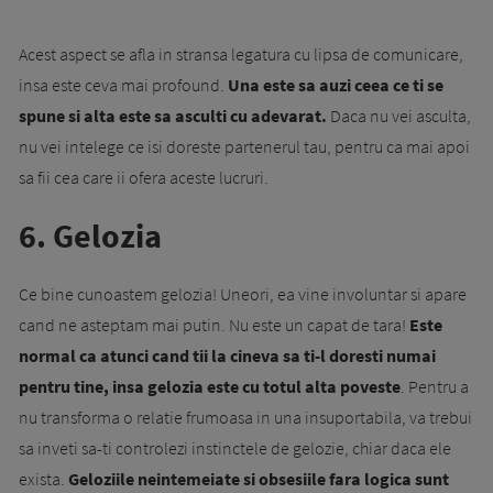
Acest aspect se afla in stransa legatura cu lipsa de comunicare,
insa este ceva mai profound.
Una este sa auzi ceea ce ti se
spune si alta este sa asculti cu adevarat.
Daca nu vei asculta,
nu vei intelege ce isi doreste partenerul tau, pentru ca mai apoi
sa fii cea care ii ofera aceste lucruri.
6. Gelozia
Ce bine cunoastem gelozia! Uneori, ea vine involuntar si apare
cand ne asteptam mai putin. Nu este un capat de tara!
Este
normal ca atunci cand tii la cineva sa ti-l doresti numai
pentru tine, insa gelozia este cu totul alta poveste
. Pentru a
nu transforma o relatie frumoasa in una insuportabila, va trebui
sa inveti sa-ti controlezi instinctele de gelozie, chiar daca ele
exista.
Geloziile neintemeiate si obsesiile fara logica sunt