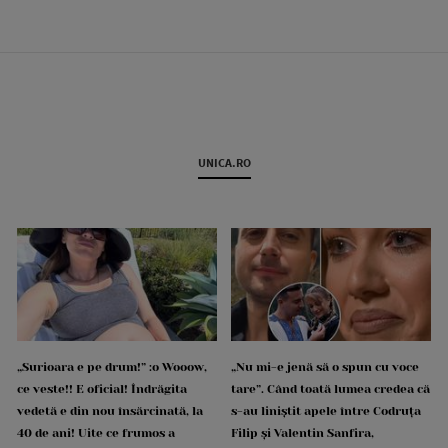
UNICA.RO
„Surioara e pe drum!” :o Wooow,
„Nu mi-e jenă să o spun cu voce
ce veste!! E oficial! Îndrăgita
tare”. Când toată lumea credea că
vedetă e din nou însărcinată, la
s-au liniștit apele între Codruța
40 de ani! Uite ce frumos a
Filip și Valentin Sanfira,