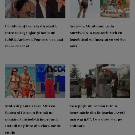
Ce diferență de vârstă există
Andreea Munteanu de la
între Rareș Cojoc și noua lui
Survivor s-a căsătorit civil cu
iubită. Andreea Popescu era mai
logodnicul ei. Imagini cu cei doi
mare decât el
miri
Motivul pentru care Mircea
Ce a pățit un român într-o
Badea și Carmen Brumă nu
benzinărie din Bulgaria: „Aveți
mănâncă niciodată împreună.
mare grijă!”. Ce a observat pe
Detalii neștiute din viața lor de
chitanță
cuplu