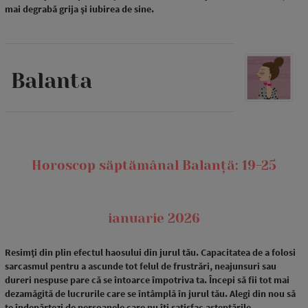
mai degrabă grija și iubirea de sine.
Balanta
Horoscop săptămânal Balanță: 19-25
ianuarie 2026
Resimți din plin efectul haosului din jurul tău. Capacitatea de a folosi
sarcasmul pentru a ascunde tot felul de frustrări, neajunsuri sau
dureri nespuse pare că se întoarce împotriva ta. Începi să fii tot mai
dezamăgită de lucrurile care se întâmplă în jurul tău. Alegi din nou să
te îndepărtezi de persoanele care nu îți satisfac așteptările.