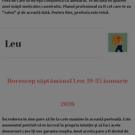
ceva de care tu nu ești conștientă cu adevărat. Te ascunzi în spatele
unei măști meticulos construite. Planul profesional va fi cel care te va
"salva" și de această dată. Pentru tine, profesia este totul.
Leu
Horoscop săptămânal Leu: 19-25 ianuarie
2026
Încrederea în sine pare să fie la cote maxime în această perioadă. Este
momentul potrivit să te încrezi în propria intuiție și să faci acele
demersuri care îți vor garanta reușita. Anul acesta pare a fi destul de