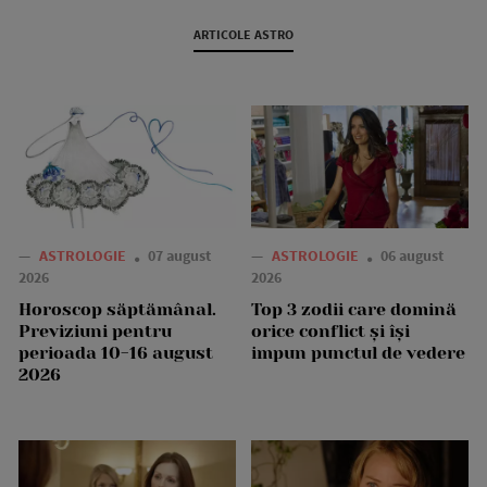
ARTICOLE ASTRO
—
ASTROLOGIE
07 august
—
ASTROLOGIE
06 august
2026
2026
Horoscop săptămânal.
Top 3 zodii care domină
Previziuni pentru
orice conflict și își
perioada 10-16 august
impun punctul de vedere
2026