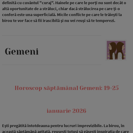
definită cu cuvântul "curaj". Hainele pe care le porți nu sunt decât o
altă oportunitate de a străluci, chiar dacă strălucirea pe care ți-o
conferă este una superficială. Micile conflicte pe care le trăiești la
birou te vor face să fii irascibilă și nu vei reuși să te temperezi.
Gemeni
Horoscop săptămânal Gemeni: 19-25
ianuarie 2026
Ești pregătită întotdeauna pentru lucruri imprevizibile. La birou, în
această săptămână agitată, reușești totuși să găsești inspirația de care