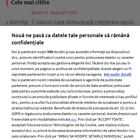
Cele mai citite
BEAUTY
BEAUTY TIPS
BE
țe
7 uleiuri care stimulează creșterea rapidă a
Ce
părului
de
Nouă ne pasă ca datele tale personale să rămână
confidențiale
Noi și partenerii noștri
594
stocăm și/sau accesăm informații pe dispozitivul
dvs., precum identificatorii cookie unici pentru prelucrarea datelor cu caracter
personal. Puteți accepta sau gestiona alegerile dvs. făcând clic mai jos sau în
orice moment, pe pagina cu politica de confidențialitate. Aceste alegeri vor fi
raportate partenerilor noștri și nu vă vor afecta navigarea.
Mai multe detalii
Noi si partenerii nostri (retelele de socializare si agentiile de publicitate
partenere, precum si furnizorii nostri de servicii de date analitice) prelucram
ELLE Style Awards
Termeni si conditii
date pentru a permite website-ului sa functioneze, pentru a personaliza
2024
continutul si anunturile publicitare afisate in functie de interesele si/sau profilul
Politica de
dvs., pentru a va oferi functionalitati aferente retelelor de socializare si pentru a
Despre ELLE
confidențialitate
analiza traficul pe website. Beneficiati de drepturile prevazute de art. 15-22 din
Romania
GDPR in legatura cu prelucrarea datelor cu caracter personal. Aceste drepturi pot
Politica de cookies
fi exercitate prin modalitatea indicata
aici
. Prin click pe “ACCEPT TOATE”,
Contact
Publicitate
acceptati folosirea tuturor Tehnologiilor de tip Cookie, care implica inclusiv
acceptul dvs. cu privire la stocarea/accesarea informatiilor de catre Vendor-ii cu
Abonamente
care colaboram. Prin click pe “VREAU SA MODIFIC SETARILE INDIVIDUAL” puteti