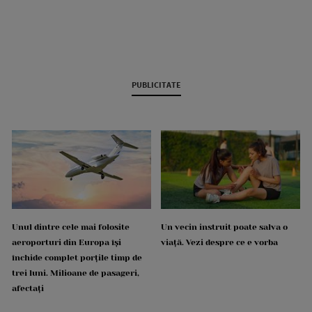
PUBLICITATE
Unul dintre cele mai folosite
Un vecin instruit poate salva o
aeroporturi din Europa își
viață. Vezi despre ce e vorba
închide complet porțile timp de
trei luni. Milioane de pasageri,
afectați