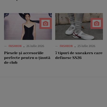
—
FASHION
26 iulie 2026
—
FASHION
25 iulie 2026
Piesele și accesoriile
7 tipuri de sneakers care
perfecte pentru o ținută
definesc SS26
de club