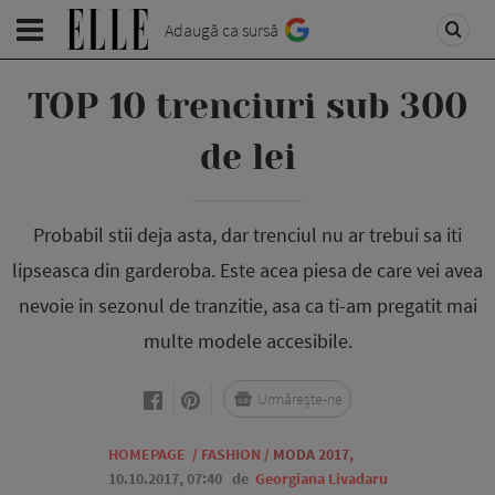
Adaugă ca sursă
TOP 10 trenciuri sub 300
de lei
Probabil stii deja asta, dar trenciul nu ar trebui sa iti
lipseasca din garderoba. Este acea piesa de care vei avea
nevoie in sezonul de tranzitie, asa ca ti-am pregatit mai
multe modele accesibile.
Urmărește-ne
HOMEPAGE
/
FASHION
/
MODA 2017
,
10.10.2017, 07:40
de
Georgiana Livadaru