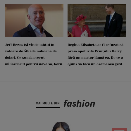
Jeff Bezos își vinde iahtul în
Regina Elisabeta ar fi refuzat să
valoare de 500 de milioane de
preia apelurile Prințului Harry
dolari. Ce sumă a cerut
fără un martor lângă ea. De ce a
miliardarul pentru nava sa, Koru
ajuns să facă un asemenea gest
fashion
MAI MULTE DIN