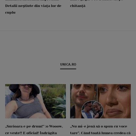
Detalii neștiute din viața lor de
chitanță
cuplu
UNICA.RO
„Surioara e pe drum!” :o Wooow,
„Nu mi-e jenă să o spun cu voce
ce veste!! E oficial! Îndrăgita
tare”. Când toată lumea credea că