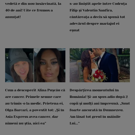
vedetă e din nou însărcinată, la
s-au liniștit apele între Codruța
40 de ani! Uite ce frumos a
Filip și Valentin Sanfira,
anunțat!
cântăreața a decis să spună tot
adevărul despre mariajul ei
eșuat
Cum a descoperit Alina Pușcău că
Despărțirea momentului în
are cancer. Primele semne care
România! Și-au spus adio după 2
au trimis-o la medic. Prietena ei,
copii și mulți ani împreună. „Sunt
Olga Barcari, a povestit tot: „Și în
foarte ancorată în Dumnezeu.
Asia Express avea cancer, dar
Am lăsat tot greul în mâinile
nimeni nu știa, nici ea”
Lui...”