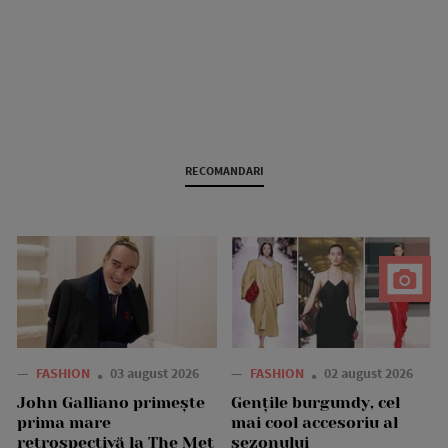
RECOMANDARI
—
FASHION
03 august 2026
—
FASHION
02 august 2026
John Galliano primește
Gențile burgundy, cel
prima mare
mai cool accesoriu al
retrospectivă la The Met
sezonului