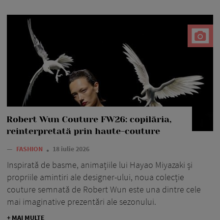
Robert Wun Couture FW26: copilăria,
reinterpretată prin haute-couture
—
FASHION
18 iulie 2026
Inspirată de basme, animațiile lui Hayao Miyazaki și
propriile amintiri ale designer-ului, noua colecție
couture semnată de Robert Wun este una dintre cele
mai imaginative prezentări ale sezonului.
+ MAI MULTE