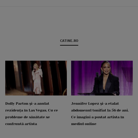
CATINE.RO
Dolly Parton și-a anulat
Jennifer Lopez și-a etalat
rezidența în Las Vegas. Cu ce
abdomenul tonifiat la 56 de ani.
probleme de sănătate se
Ce imagini a postat artista în
confruntă artista
mediul online