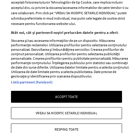
Contact
Publicitate
acceptati folosirea tuturor Tehnologiilor de tip Cookie, care implica inclusiv
acceptul dvs. cu privire la stocarea/accesarea informatiilor de catre Vendor-ii cu
Abonamente
care colaboram. Prin click pe “VREAU SA MODIFIC SETARILE INDIVIDUAL” puteti
schimba preferintele in mod individual, mai putin cele legate de cookie strict
necesare pentru functionarea website-ului.
Stiri
Libertatea pentru
Atât noi, cât și partenerii noștri prelucrăm datele pentru a oferi:
femei
GSP
Stocarea și/sau accesarea informațiilor de pe un dispozitiv. Măsurarea
Viva
performanței reclamelor. Utilizarea profilurilor pentru selectarea conținutului
Unica
personalizat. Dezvoltarea și îmbunătățirea serviciilor. Crearea profilurilor de
Avantaje
conținut personalizat. Utilizarea profilurilor pentru selectarea publicității
Baby
personalizate. Crearea profilurilor pentru publicitate personalizată. Măsurarea
Retete practice
performanței conținutului. Înțelegerea publicului prin statistici sau combinații
Retete
de date din surse diferite. Utilizarea datelor limitate pentru a selecta conținutul.
Utilizarea de date limitate pentru a selecta publicitatea. Date precise de
geolocație și identificarea prin scanarea dispozitivului.
Pariază responsabil! Decizia ONJN nr. 821/25.09.2025.
Listă parteneri (furnizori)
Jocurile de noroc sunt interzise minorilor.
ACCEPT TOATE
Copyright © 2026 Ringier Romania SRL
VREAU SA MODIFIC SETARILE INDIVIDUAL
RESPING TOATE