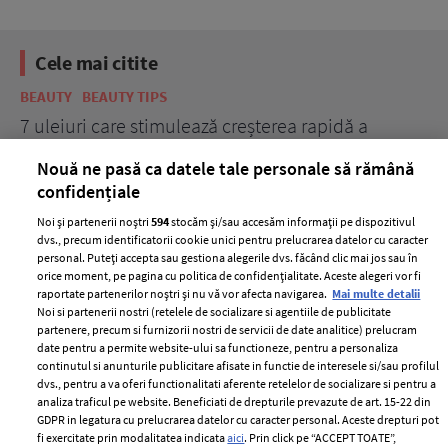
Cele mai citite
BEAUTY
BEAUTY TIPS
BE
țe
7 uleiuri care stimulează creșterea rapidă a
Ce
părului
de
Nouă ne pasă ca datele tale personale să rămână
confidențiale
Noi și partenerii noștri
594
stocăm și/sau accesăm informații pe dispozitivul
dvs., precum identificatorii cookie unici pentru prelucrarea datelor cu caracter
personal. Puteți accepta sau gestiona alegerile dvs. făcând clic mai jos sau în
orice moment, pe pagina cu politica de confidențialitate. Aceste alegeri vor fi
raportate partenerilor noștri și nu vă vor afecta navigarea.
Mai multe detalii
Noi si partenerii nostri (retelele de socializare si agentiile de publicitate
partenere, precum si furnizorii nostri de servicii de date analitice) prelucram
ELLE Style Awards
Termeni si conditii
date pentru a permite website-ului sa functioneze, pentru a personaliza
2024
continutul si anunturile publicitare afisate in functie de interesele si/sau profilul
Politica de
dvs., pentru a va oferi functionalitati aferente retelelor de socializare si pentru a
Despre ELLE
confidențialitate
analiza traficul pe website. Beneficiati de drepturile prevazute de art. 15-22 din
Romania
GDPR in legatura cu prelucrarea datelor cu caracter personal. Aceste drepturi pot
Politica de cookies
fi exercitate prin modalitatea indicata
aici
. Prin click pe “ACCEPT TOATE”,