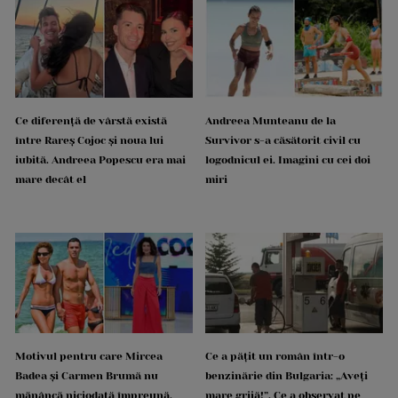
Ce diferență de vârstă există
Andreea Munteanu de la
între Rareș Cojoc și noua lui
Survivor s-a căsătorit civil cu
iubită. Andreea Popescu era mai
logodnicul ei. Imagini cu cei doi
mare decât el
miri
Motivul pentru care Mircea
Ce a pățit un român într-o
Badea și Carmen Brumă nu
benzinărie din Bulgaria: „Aveți
mănâncă niciodată împreună.
mare grijă!”. Ce a observat pe