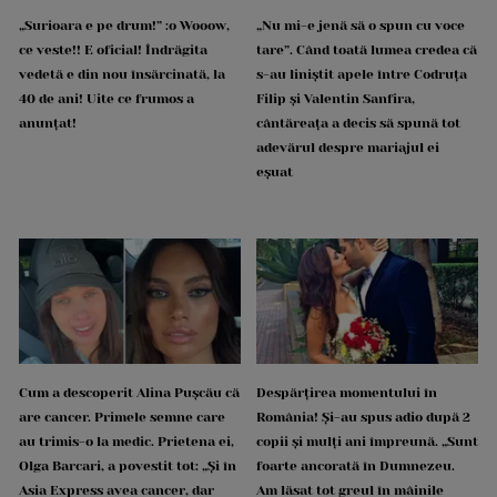
„Surioara e pe drum!” :o Wooow,
„Nu mi-e jenă să o spun cu voce
ce veste!! E oficial! Îndrăgita
tare”. Când toată lumea credea că
vedetă e din nou însărcinată, la
s-au liniștit apele între Codruța
40 de ani! Uite ce frumos a
Filip și Valentin Sanfira,
anunțat!
cântăreața a decis să spună tot
adevărul despre mariajul ei
eșuat
Cum a descoperit Alina Pușcău că
Despărțirea momentului în
are cancer. Primele semne care
România! Și-au spus adio după 2
au trimis-o la medic. Prietena ei,
copii și mulți ani împreună. „Sunt
Olga Barcari, a povestit tot: „Și în
foarte ancorată în Dumnezeu.
Asia Express avea cancer, dar
Am lăsat tot greul în mâinile