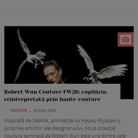
Robert Wun Couture FW26: copilăria,
reinterpretată prin haute-couture
—
FASHION
18 iulie 2026
Inspirată de basme, animațiile lui Hayao Miyazaki și
propriile amintiri ale designer-ului, noua colecție
couture semnată de Robert Wun este una dintre cele