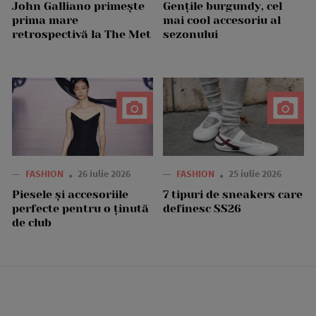
John Galliano primește
Gențile burgundy, cel
prima mare
mai cool accesoriu al
retrospectivă la The Met
sezonului
—
FASHION
26 iulie 2026
—
FASHION
25 iulie 2026
Piesele și accesoriile
7 tipuri de sneakers care
perfecte pentru o ținută
definesc SS26
de club