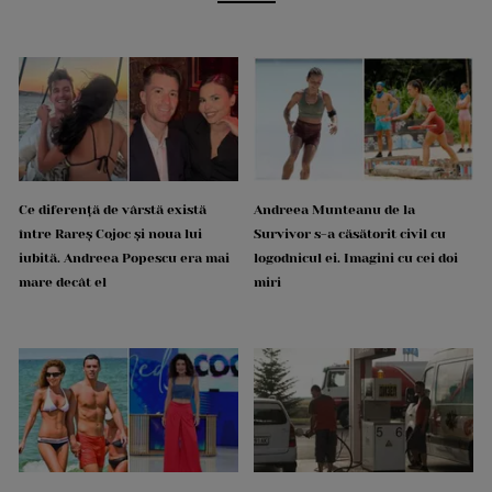
Ce diferență de vârstă există
Andreea Munteanu de la
între Rareș Cojoc și noua lui
Survivor s-a căsătorit civil cu
iubită. Andreea Popescu era mai
logodnicul ei. Imagini cu cei doi
mare decât el
miri