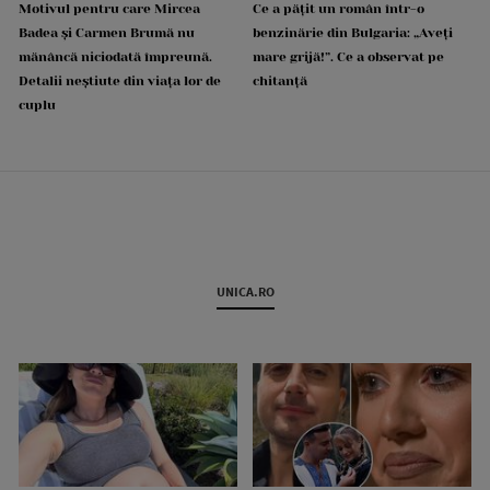
Motivul pentru care Mircea
Ce a pățit un român într-o
Badea și Carmen Brumă nu
benzinărie din Bulgaria: „Aveți
mănâncă niciodată împreună.
mare grijă!”. Ce a observat pe
Detalii neștiute din viața lor de
chitanță
cuplu
UNICA.RO