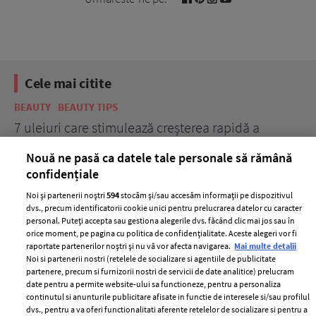
Cele mai citite
BEAUTY
BEAUTY TIPS
BE
țe
7 uleiuri care stimulează creșterea rapidă a
Ce
părului
de
Nouă ne pasă ca datele tale personale să rămână
confidențiale
Noi și partenerii noștri
594
stocăm și/sau accesăm informații pe dispozitivul
dvs., precum identificatorii cookie unici pentru prelucrarea datelor cu caracter
personal. Puteți accepta sau gestiona alegerile dvs. făcând clic mai jos sau în
orice moment, pe pagina cu politica de confidențialitate. Aceste alegeri vor fi
raportate partenerilor noștri și nu vă vor afecta navigarea.
Mai multe detalii
Noi si partenerii nostri (retelele de socializare si agentiile de publicitate
partenere, precum si furnizorii nostri de servicii de date analitice) prelucram
ELLE Style Awards
Termeni si conditii
date pentru a permite website-ului sa functioneze, pentru a personaliza
2024
continutul si anunturile publicitare afisate in functie de interesele si/sau profilul
Politica de
dvs., pentru a va oferi functionalitati aferente retelelor de socializare si pentru a