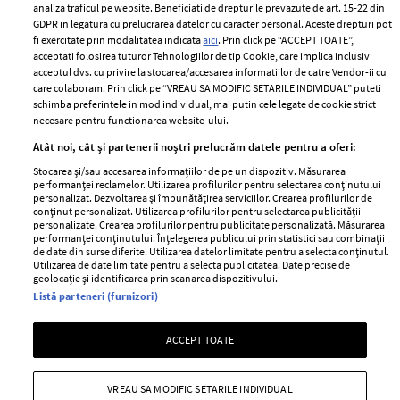
Despre ELLE
confidențialitate
analiza traficul pe website. Beneficiati de drepturile prevazute de art. 15-22 din
Romania
GDPR in legatura cu prelucrarea datelor cu caracter personal. Aceste drepturi pot
Politica de cookies
fi exercitate prin modalitatea indicata
aici
. Prin click pe “ACCEPT TOATE”,
Contact
Publicitate
acceptati folosirea tuturor Tehnologiilor de tip Cookie, care implica inclusiv
acceptul dvs. cu privire la stocarea/accesarea informatiilor de catre Vendor-ii cu
Abonamente
care colaboram. Prin click pe “VREAU SA MODIFIC SETARILE INDIVIDUAL” puteti
schimba preferintele in mod individual, mai putin cele legate de cookie strict
necesare pentru functionarea website-ului.
Stiri
Libertatea pentru
Atât noi, cât și partenerii noștri prelucrăm datele pentru a oferi:
femei
GSP
Stocarea și/sau accesarea informațiilor de pe un dispozitiv. Măsurarea
Viva
performanței reclamelor. Utilizarea profilurilor pentru selectarea conținutului
Unica
personalizat. Dezvoltarea și îmbunătățirea serviciilor. Crearea profilurilor de
Avantaje
conținut personalizat. Utilizarea profilurilor pentru selectarea publicității
Baby
personalizate. Crearea profilurilor pentru publicitate personalizată. Măsurarea
Retete practice
performanței conținutului. Înțelegerea publicului prin statistici sau combinații
Retete
de date din surse diferite. Utilizarea datelor limitate pentru a selecta conținutul.
Utilizarea de date limitate pentru a selecta publicitatea. Date precise de
geolocație și identificarea prin scanarea dispozitivului.
Pariază responsabil! Decizia ONJN nr. 821/25.09.2025.
Listă parteneri (furnizori)
Jocurile de noroc sunt interzise minorilor.
ACCEPT TOATE
Copyright © 2026 Ringier Romania SRL
VREAU SA MODIFIC SETARILE INDIVIDUAL