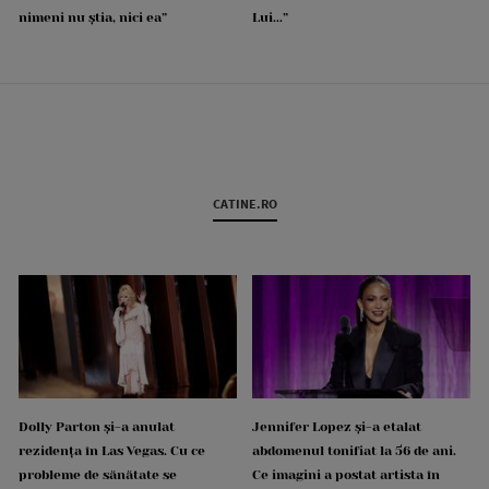
nimeni nu știa, nici ea”
Lui...”
CATINE.RO
Dolly Parton și-a anulat
Jennifer Lopez și-a etalat
rezidența în Las Vegas. Cu ce
abdomenul tonifiat la 56 de ani.
probleme de sănătate se
Ce imagini a postat artista în