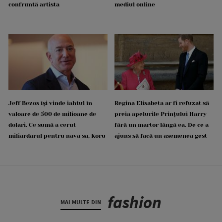
confruntă artista
mediul online
Jeff Bezos își vinde iahtul în
Regina Elisabeta ar fi refuzat să
valoare de 500 de milioane de
preia apelurile Prințului Harry
dolari. Ce sumă a cerut
fără un martor lângă ea. De ce a
miliardarul pentru nava sa, Koru
ajuns să facă un asemenea gest
fashion
MAI MULTE DIN