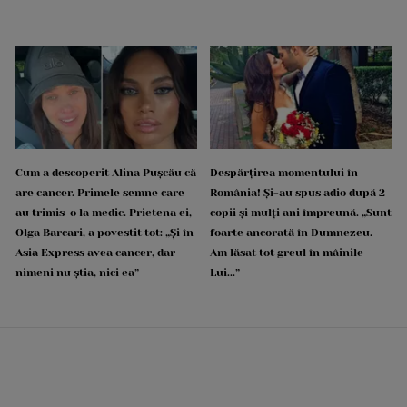
Cum a descoperit Alina Pușcău că
Despărțirea momentului în
are cancer. Primele semne care
România! Și-au spus adio după 2
au trimis-o la medic. Prietena ei,
copii și mulți ani împreună. „Sunt
Olga Barcari, a povestit tot: „Și în
foarte ancorată în Dumnezeu.
Asia Express avea cancer, dar
Am lăsat tot greul în mâinile
nimeni nu știa, nici ea”
Lui...”