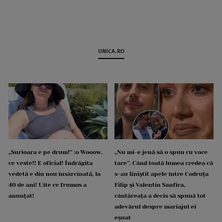
UNICA.RO
„Surioara e pe drum!” :o Wooow,
„Nu mi-e jenă să o spun cu voce
ce veste!! E oficial! Îndrăgita
tare”. Când toată lumea credea că
vedetă e din nou însărcinată, la
s-au liniștit apele între Codruța
40 de ani! Uite ce frumos a
Filip și Valentin Sanfira,
anunțat!
cântăreața a decis să spună tot
adevărul despre mariajul ei
eșuat