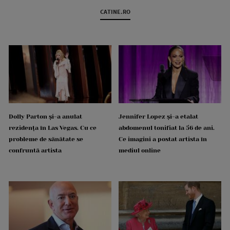
CATINE.RO
Dolly Parton și-a anulat
Jennifer Lopez și-a etalat
rezidența în Las Vegas. Cu ce
abdomenul tonifiat la 56 de ani.
probleme de sănătate se
Ce imagini a postat artista în
confruntă artista
mediul online