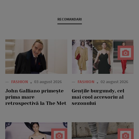
RECOMANDARI
—
FASHION
03 august 2026
—
FASHION
02 august 2026
John Galliano primește
Gențile burgundy, cel
prima mare
mai cool accesoriu al
retrospectivă la The Met
sezonului