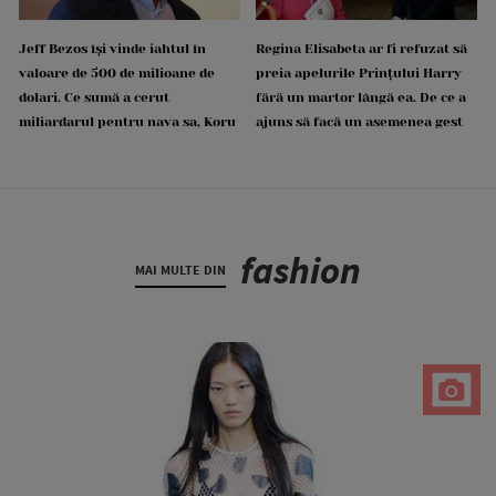
Jeff Bezos își vinde iahtul în
Regina Elisabeta ar fi refuzat să
valoare de 500 de milioane de
preia apelurile Prințului Harry
dolari. Ce sumă a cerut
fără un martor lângă ea. De ce a
miliardarul pentru nava sa, Koru
ajuns să facă un asemenea gest
fashion
MAI MULTE DIN