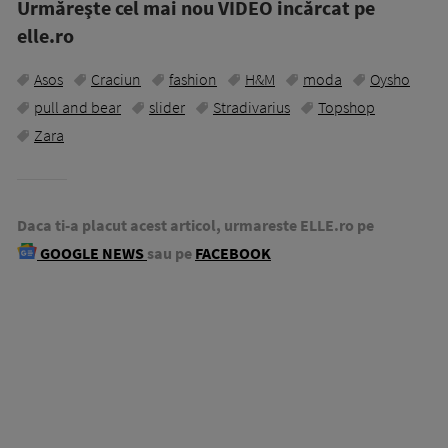
Urmăreşte cel mai nou VIDEO incărcat pe
elle.ro
Asos
Craciun
fashion
H&M
moda
Oysho
pull and bear
slider
Stradivarius
Topshop
Zara
Daca ti-a placut acest articol, urmareste ELLE.ro pe
GOOGLE NEWS
sau pe
FACEBOOK