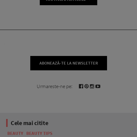
ABONEAZĂ-TE LA NEWSLETTER
Urmareste-ne pe:
Cele mai citite
BEAUTY
BEAUTY TIPS
BE