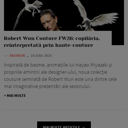
Robert Wun Couture FW26: copilăria,
reinterpretată prin haute-couture
—
FASHION
18 iulie 2026
Inspirată de basme, animațiile lui Hayao Miyazaki și
propriile amintiri ale designer-ului, noua colecție
couture semnată de Robert Wun este una dintre cele
mai imaginative prezentări ale sezonului.
+ MAI MULTE
MAI MULTE ARTICOLE