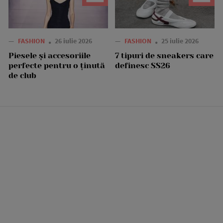
—
FASHION
26 iulie 2026
—
FASHION
25 iulie 2026
Piesele și accesoriile
7 tipuri de sneakers care
perfecte pentru o ținută
definesc SS26
de club