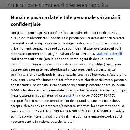
țe
7 uleiuri care stimulează creșterea rapidă a
Ce
părului
de
Nouă ne pasă ca datele tale personale să rămână
confidențiale
Noi și partenerii noștri
594
stocăm și/sau accesăm informații pe dispozitivul
dvs., precum identificatorii cookie unici pentru prelucrarea datelor cu caracter
personal. Puteți accepta sau gestiona alegerile dvs. făcând clic mai jos sau în
orice moment, pe pagina cu politica de confidențialitate. Aceste alegeri vor fi
raportate partenerilor noștri și nu vă vor afecta navigarea.
Mai multe detalii
Noi si partenerii nostri (retelele de socializare si agentiile de publicitate
partenere, precum si furnizorii nostri de servicii de date analitice) prelucram
ELLE Style Awards
Termeni si conditii
date pentru a permite website-ului sa functioneze, pentru a personaliza
2024
continutul si anunturile publicitare afisate in functie de interesele si/sau profilul
Politica de
dvs., pentru a va oferi functionalitati aferente retelelor de socializare si pentru a
Despre ELLE
confidențialitate
analiza traficul pe website. Beneficiati de drepturile prevazute de art. 15-22 din
Romania
GDPR in legatura cu prelucrarea datelor cu caracter personal. Aceste drepturi pot
Politica de cookies
fi exercitate prin modalitatea indicata
aici
. Prin click pe “ACCEPT TOATE”,
Contact
Publicitate
acceptati folosirea tuturor Tehnologiilor de tip Cookie, care implica inclusiv
acceptul dvs. cu privire la stocarea/accesarea informatiilor de catre Vendor-ii cu
Abonamente
care colaboram. Prin click pe “VREAU SA MODIFIC SETARILE INDIVIDUAL” puteti
schimba preferintele in mod individual, mai putin cele legate de cookie strict
necesare pentru functionarea website-ului.
Stiri
Libertatea pentru