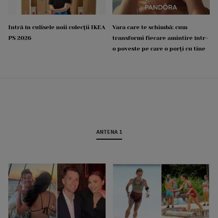
Intră în culisele noii colecții IKEA
Vara care te schimbă: cum
PS 2026
transformi fiecare amintire într-
o poveste pe care o porți cu tine
ANTENA 1