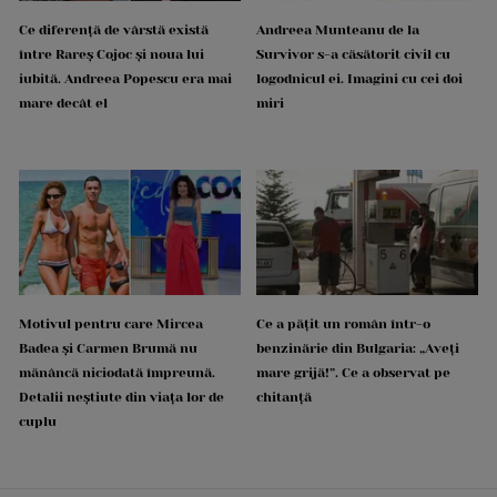
Ce diferență de vârstă există
Andreea Munteanu de la
între Rareș Cojoc și noua lui
Survivor s-a căsătorit civil cu
iubită. Andreea Popescu era mai
logodnicul ei. Imagini cu cei doi
mare decât el
miri
Motivul pentru care Mircea
Ce a pățit un român într-o
Badea și Carmen Brumă nu
benzinărie din Bulgaria: „Aveți
mănâncă niciodată împreună.
mare grijă!”. Ce a observat pe
Detalii neștiute din viața lor de
chitanță
cuplu