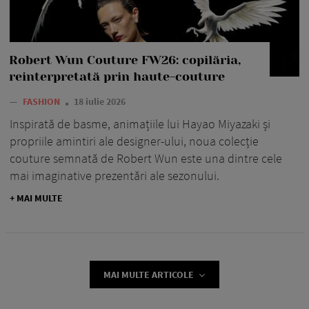
Robert Wun Couture FW26: copilăria,
reinterpretată prin haute-couture
—
FASHION
18 iulie 2026
Inspirată de basme, animațiile lui Hayao Miyazaki și
propriile amintiri ale designer-ului, noua colecție
couture semnată de Robert Wun este una dintre cele
mai imaginative prezentări ale sezonului.
+ MAI MULTE
MAI MULTE ARTICOLE