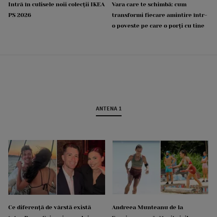
Intră în culisele noii colecții IKEA
Vara care te schimbă: cum
PS 2026
transformi fiecare amintire într-
o poveste pe care o porți cu tine
ANTENA 1
Ce diferență de vârstă există
Andreea Munteanu de la