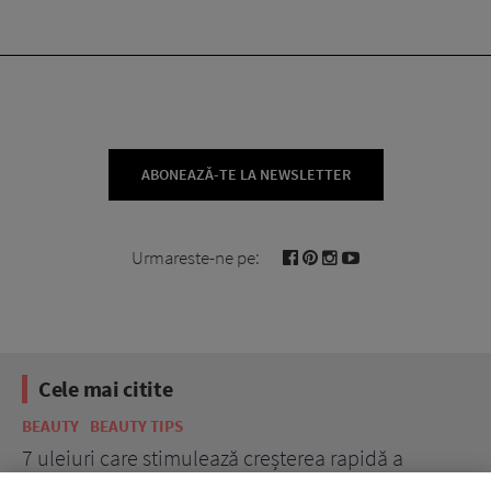
ABONEAZĂ-TE LA NEWSLETTER
Urmareste-ne pe:
Cele mai citite
BEAUTY
BEAUTY TIPS
BE
țe
7 uleiuri care stimulează creșterea rapidă a
Ce
părului
de