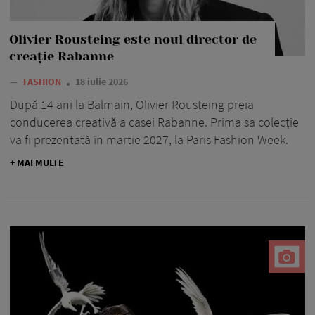
Olivier Rousteing este noul director de
creație Rabanne
—
FASHION
18 iulie 2026
După 14 ani la Balmain, Olivier Rousteing preia
conducerea creativă a casei Rabanne. Prima sa colecție
va fi prezentată în martie 2027, la Paris Fashion Week.
+ MAI MULTE