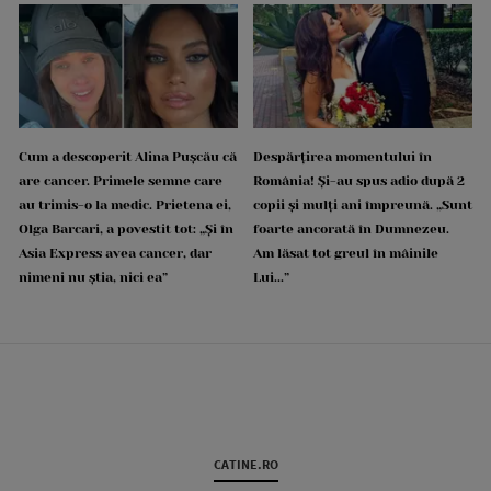
Cum a descoperit Alina Pușcău că
Despărțirea momentului în
are cancer. Primele semne care
România! Și-au spus adio după 2
au trimis-o la medic. Prietena ei,
copii și mulți ani împreună. „Sunt
Olga Barcari, a povestit tot: „Și în
foarte ancorată în Dumnezeu.
Asia Express avea cancer, dar
Am lăsat tot greul în mâinile
nimeni nu știa, nici ea”
Lui...”
CATINE.RO