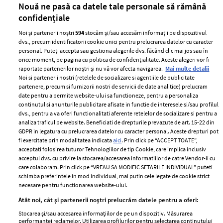
Nouă ne pasă ca datele tale personale să rămână
confidențiale
Noi și partenerii noștri
594
stocăm și/sau accesăm informații pe dispozitivul
dvs., precum identificatorii cookie unici pentru prelucrarea datelor cu caracter
personal. Puteți accepta sau gestiona alegerile dvs. făcând clic mai jos sau în
orice moment, pe pagina cu politica de confidențialitate. Aceste alegeri vor fi
raportate partenerilor noștri și nu vă vor afecta navigarea.
Mai multe detalii
Noi si partenerii nostri (retelele de socializare si agentiile de publicitate
partenere, precum si furnizorii nostri de servicii de date analitice) prelucram
ELLE Style Awards
Termeni si conditii
date pentru a permite website-ului sa functioneze, pentru a personaliza
2024
continutul si anunturile publicitare afisate in functie de interesele si/sau profilul
Politica de
dvs., pentru a va oferi functionalitati aferente retelelor de socializare si pentru a
Despre ELLE
confidențialitate
analiza traficul pe website. Beneficiati de drepturile prevazute de art. 15-22 din
Romania
GDPR in legatura cu prelucrarea datelor cu caracter personal. Aceste drepturi pot
Politica de cookies
fi exercitate prin modalitatea indicata
aici
. Prin click pe “ACCEPT TOATE”,
Contact
Publicitate
acceptati folosirea tuturor Tehnologiilor de tip Cookie, care implica inclusiv
acceptul dvs. cu privire la stocarea/accesarea informatiilor de catre Vendor-ii cu
Abonamente
care colaboram. Prin click pe “VREAU SA MODIFIC SETARILE INDIVIDUAL” puteti
schimba preferintele in mod individual, mai putin cele legate de cookie strict
necesare pentru functionarea website-ului.
Stiri
Libertatea pentru
Atât noi, cât și partenerii noștri prelucrăm datele pentru a oferi:
femei
GSP
Stocarea și/sau accesarea informațiilor de pe un dispozitiv. Măsurarea
Viva
performanței reclamelor. Utilizarea profilurilor pentru selectarea conținutului