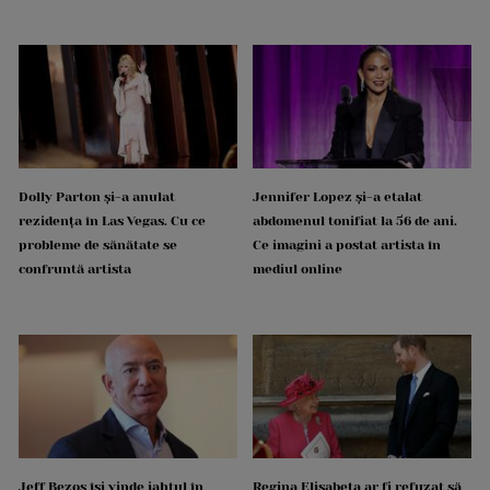
Dolly Parton și-a anulat
Jennifer Lopez și-a etalat
rezidența în Las Vegas. Cu ce
abdomenul tonifiat la 56 de ani.
probleme de sănătate se
Ce imagini a postat artista în
confruntă artista
mediul online
Jeff Bezos își vinde iahtul în
Regina Elisabeta ar fi refuzat să