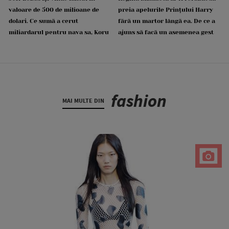
valoare de 500 de milioane de
preia apelurile Prințului Harry
dolari. Ce sumă a cerut
fără un martor lângă ea. De ce a
miliardarul pentru nava sa, Koru
ajuns să facă un asemenea gest
fashion
MAI MULTE DIN