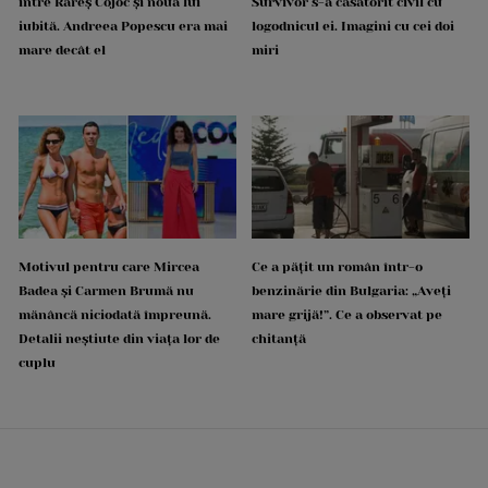
între Rareș Cojoc și noua lui
Survivor s-a căsătorit civil cu
iubită. Andreea Popescu era mai
logodnicul ei. Imagini cu cei doi
mare decât el
miri
Motivul pentru care Mircea
Ce a pățit un român într-o
Badea și Carmen Brumă nu
benzinărie din Bulgaria: „Aveți
mănâncă niciodată împreună.
mare grijă!”. Ce a observat pe
Detalii neștiute din viața lor de
chitanță
cuplu