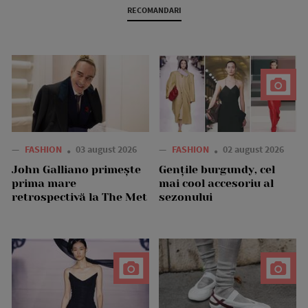
RECOMANDARI
—
FASHION
03 august 2026
—
FASHION
02 august 2026
John Galliano primește
Gențile burgundy, cel
prima mare
mai cool accesoriu al
retrospectivă la The Met
sezonului