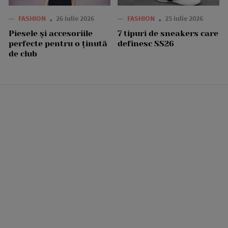
—
FASHION
26 iulie 2026
—
FASHION
25 iulie 2026
Piesele și accesoriile
7 tipuri de sneakers care
perfecte pentru o ținută
definesc SS26
de club