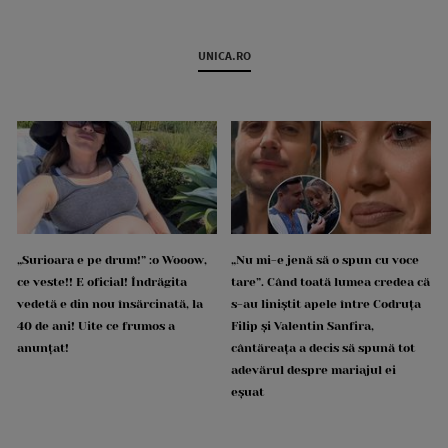
UNICA.RO
„Surioara e pe drum!” :o Wooow,
„Nu mi-e jenă să o spun cu voce
ce veste!! E oficial! Îndrăgita
tare”. Când toată lumea credea că
vedetă e din nou însărcinată, la
s-au liniștit apele între Codruța
40 de ani! Uite ce frumos a
Filip și Valentin Sanfira,
anunțat!
cântăreața a decis să spună tot
adevărul despre mariajul ei
eșuat