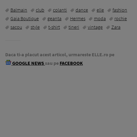
Balmain
club
colanti
dance
elle
fashion
Gaia Boutique
geanta
Hermes
moda
rochie
sacou
style
t-shirt
tineri
vintage
Zara
Daca ti-a placut acest articol, urmareste ELLE.ro pe
GOOGLE NEWS
sau pe
FACEBOOK