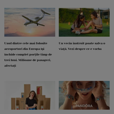
Unul dintre cele mai folosite
Un vecin instruit poate salva o
aeroporturi din Europa își
viață. Vezi despre ce e vorba
închide complet porțile timp de
trei luni. Milioane de pasageri,
afectați