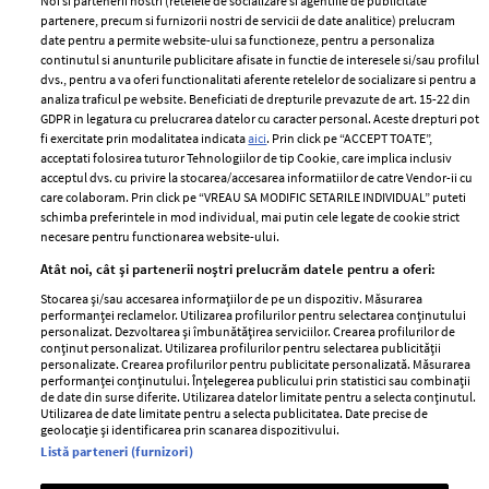
Noi si partenerii nostri (retelele de socializare si agentiile de publicitate
partenere, precum si furnizorii nostri de servicii de date analitice) prelucram
ELLE Style Awards
Termeni si conditii
date pentru a permite website-ului sa functioneze, pentru a personaliza
2024
continutul si anunturile publicitare afisate in functie de interesele si/sau profilul
Politica de
dvs., pentru a va oferi functionalitati aferente retelelor de socializare si pentru a
Despre ELLE
confidențialitate
analiza traficul pe website. Beneficiati de drepturile prevazute de art. 15-22 din
Romania
GDPR in legatura cu prelucrarea datelor cu caracter personal. Aceste drepturi pot
Politica de cookies
fi exercitate prin modalitatea indicata
aici
. Prin click pe “ACCEPT TOATE”,
Contact
Publicitate
acceptati folosirea tuturor Tehnologiilor de tip Cookie, care implica inclusiv
acceptul dvs. cu privire la stocarea/accesarea informatiilor de catre Vendor-ii cu
Abonamente
care colaboram. Prin click pe “VREAU SA MODIFIC SETARILE INDIVIDUAL” puteti
schimba preferintele in mod individual, mai putin cele legate de cookie strict
necesare pentru functionarea website-ului.
Stiri
Libertatea pentru
Atât noi, cât și partenerii noștri prelucrăm datele pentru a oferi:
femei
GSP
Stocarea și/sau accesarea informațiilor de pe un dispozitiv. Măsurarea
Viva
performanței reclamelor. Utilizarea profilurilor pentru selectarea conținutului
Unica
personalizat. Dezvoltarea și îmbunătățirea serviciilor. Crearea profilurilor de
Avantaje
conținut personalizat. Utilizarea profilurilor pentru selectarea publicității
Baby
personalizate. Crearea profilurilor pentru publicitate personalizată. Măsurarea
Retete practice
performanței conținutului. Înțelegerea publicului prin statistici sau combinații
Retete
de date din surse diferite. Utilizarea datelor limitate pentru a selecta conținutul.
Utilizarea de date limitate pentru a selecta publicitatea. Date precise de
geolocație și identificarea prin scanarea dispozitivului.
Pariază responsabil! Decizia ONJN nr. 821/25.09.2025.
Listă parteneri (furnizori)
Jocurile de noroc sunt interzise minorilor.