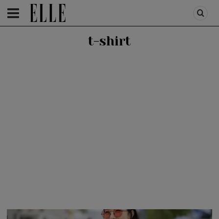
HOMEPAGE
/
FASHION
/
FIRST TREND
t-shirt