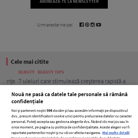
ABONEAZĂ-TE LA NEWSLETTER
Urmareste-ne pe:
Cele mai citite
BEAUTY
BEAUTY TIPS
BE
țe
7 uleiuri care stimulează creșterea rapidă a
Ce
părului
de
Nouă ne pasă ca datele tale personale să rămână
confidențiale
Noi și partenerii noștri
594
stocăm și/sau accesăm informații pe dispozitivul
dvs., precum identificatorii cookie unici pentru prelucrarea datelor cu caracter
personal. Puteți accepta sau gestiona alegerile dvs. făcând clic mai jos sau în
orice moment, pe pagina cu politica de confidențialitate. Aceste alegeri vor fi
raportate partenerilor noștri și nu vă vor afecta navigarea.
Mai multe detalii