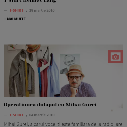
—
T-SHIRT
18 martie 2010
+ MAI MULTE
Operatiunea dulapul cu Mihai Gurei
—
T-SHIRT
04 martie 2010
Mihai Gurei, a carui voce iti este familiara de la radio, are