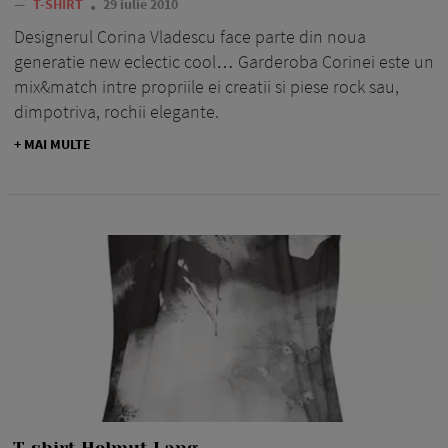
—
T-SHIRT
29 iulie 2010
Designerul Corina Vladescu face parte din noua
generatie new eclectic cool… Garderoba Corinei este un
mix&match intre propriile ei creatii si piese rock sau,
dimpotriva, rochii elegante.
+ MAI MULTE
T-shirt Helmut Lang