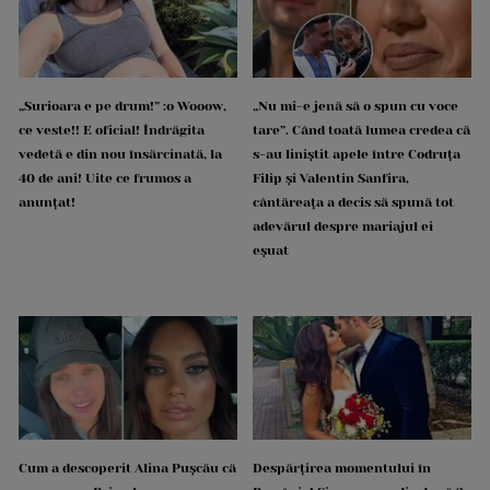
„Surioara e pe drum!” :o Wooow,
„Nu mi-e jenă să o spun cu voce
ce veste!! E oficial! Îndrăgita
tare”. Când toată lumea credea că
vedetă e din nou însărcinată, la
s-au liniștit apele între Codruța
40 de ani! Uite ce frumos a
Filip și Valentin Sanfira,
anunțat!
cântăreața a decis să spună tot
adevărul despre mariajul ei
eșuat
Cum a descoperit Alina Pușcău că
Despărțirea momentului în