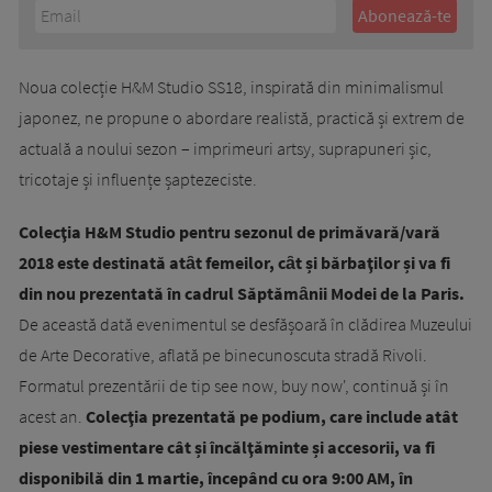
Noua colecție H&M Studio SS18, inspirată din minimalismul
japonez, ne propune o abordare realistă, practică și extrem de
actuală a noului sezon – imprimeuri artsy, suprapuneri șic,
tricotaje și influențe șaptezeciste.
Colecţia H&M Studio pentru sezonul de primăvară/vară
2018 este destinată atȃt femeilor, cȃt și bărbaţilor și va fi
din nou prezentată în cadrul Săptămȃnii Modei de la Paris.
De această dată evenimentul se desfășoară în clădirea Muzeului
de Arte Decorative, aflată pe binecunoscuta stradă Rivoli.
Formatul prezentării de tip see now, buy now', continuă și în
acest an.
Colecţia prezentată pe podium, care include atât
piese vestimentare cât și încălţăminte și accesorii, va fi
disponibilă din 1 martie, începând cu ora 9:00 AM, în