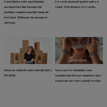
Unul dintre cele mai folosite
Un vecin instruit poate salva o
aeroporturi din Europa își
viață. Vezi despre ce e vorba
închide complet porțile timp de
trei luni. Milioane de pasageri,
afectați
Intră în culisele noii colecții IKEA
Vara care te schimbă: cum
PS 2026
transformi fiecare amintire într-
o poveste pe care o porți cu tine