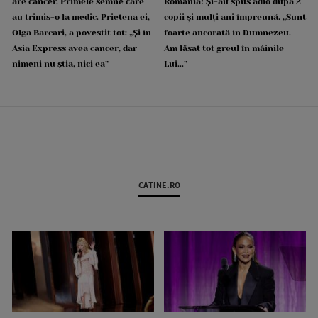
are cancer. Primele semne care
România! Și-au spus adio după 2
au trimis-o la medic. Prietena ei,
copii și mulți ani împreună. „Sunt
Olga Barcari, a povestit tot: „Și în
foarte ancorată în Dumnezeu.
Asia Express avea cancer, dar
Am lăsat tot greul în mâinile
nimeni nu știa, nici ea”
Lui...”
CATINE.RO