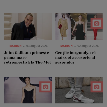
—
FASHION
03 august 2026
—
FASHION
02 august 2026
John Galliano primește
Gențile burgundy, cel
prima mare
mai cool accesoriu al
retrospectivă la The Met
sezonului