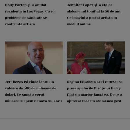
Dolly Parton și-a anulat
Jennifer Lopez și-a etalat
rezidența în Las Vegas. Cu ce
abdomenul tonifiat la 56 de ani.
probleme de sănătate se
Ce imagini a postat artista în
confruntă artista
mediul online
Jeff Bezos își vinde iahtul în
Regina Elisabeta ar fi refuzat să
valoare de 500 de milioane de
preia apelurile Prințului Harry
dolari. Ce sumă a cerut
fără un martor lângă ea. De ce a
miliardarul pentru nava sa, Koru
ajuns să facă un asemenea gest