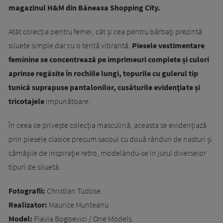
magazinul H&M din Băneasa Shopping City.
Atât colecţia pentru femei, cât și cea pentru bărbaţi prezintă
siluete simple dar cu o tentă vibrantă.
Piesele vestimentare
feminine se concentrează pe imprimeuri complete și culori
aprinse regăsite ȋn rochiile lungi, topurile cu gulerul tip
tunică suprapuse pantalonilor, cusăturile evidenţiate și
tricotajele
impunătoare.
În ceea ce privește colecția masculină, aceasta se evidențiază
prin piesele clasice precum sacoul cu două rânduri de nasturi și
cămășile de inspiraţie retro, modelându-se în jurul diverselor
tipuri de siluetă.
Fotografii:
Christian Tudose.
Realizator:
Maurice Munteanu
Model:
Flavia Bogoevici / One Models.