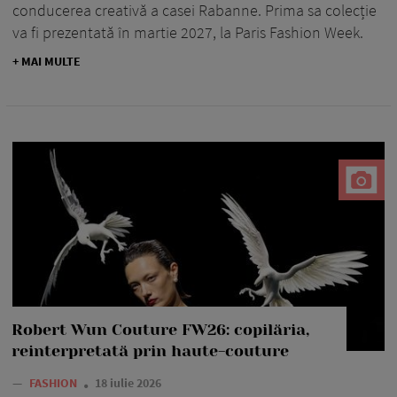
conducerea creativă a casei Rabanne. Prima sa colecție
va fi prezentată în martie 2027, la Paris Fashion Week.
+ MAI MULTE
Robert Wun Couture FW26: copilăria,
reinterpretată prin haute-couture
—
FASHION
18 iulie 2026