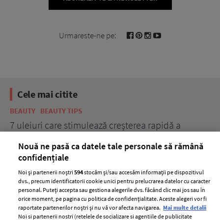
Urmareste-ne pe:
Cele mai citite
BEAUTY
BEAUTY TIPS
BE
țe
7 uleiuri care stimulează creșterea rapidă a
Ce
părului
de
Nouă ne pasă ca datele tale personale să rămână
confidențiale
Noi și partenerii noștri
594
stocăm și/sau accesăm informații pe dispozitivul
dvs., precum identificatorii cookie unici pentru prelucrarea datelor cu caracter
personal. Puteți accepta sau gestiona alegerile dvs. făcând clic mai jos sau în
orice moment, pe pagina cu politica de confidențialitate. Aceste alegeri vor fi
raportate partenerilor noștri și nu vă vor afecta navigarea.
Mai multe detalii
Noi si partenerii nostri (retelele de socializare si agentiile de publicitate