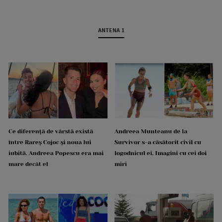
ANTENA 1
Ce diferență de vârstă există
Andreea Munteanu de la
între Rareș Cojoc și noua lui
Survivor s-a căsătorit civil cu
iubită. Andreea Popescu era mai
logodnicul ei. Imagini cu cei doi
mare decât el
miri