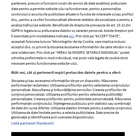
partenere, precum si furnizorii nostri de servicii de date analitice) prelucram
ELLE Style Awards
Termeni si conditii
date pentru a permite website-ului sa functioneze, pentru a personaliza
2024
continutul si anunturile publicitare afisate in functie de interesele si/sau profilul
Politica de
dvs., pentru a va oferi functionalitati aferente retelelor de socializare si pentru a
Despre ELLE
confidențialitate
analiza traficul pe website. Beneficiati de drepturile prevazute de art. 15-22 din
Romania
GDPR in legatura cu prelucrarea datelor cu caracter personal. Aceste drepturi pot
Politica de cookies
fi exercitate prin modalitatea indicata
aici
. Prin click pe “ACCEPT TOATE”,
Contact
Publicitate
acceptati folosirea tuturor Tehnologiilor de tip Cookie, care implica inclusiv
acceptul dvs. cu privire la stocarea/accesarea informatiilor de catre Vendor-ii cu
Abonamente
care colaboram. Prin click pe “VREAU SA MODIFIC SETARILE INDIVIDUAL” puteti
schimba preferintele in mod individual, mai putin cele legate de cookie strict
necesare pentru functionarea website-ului.
Stiri
Libertatea pentru
Atât noi, cât și partenerii noștri prelucrăm datele pentru a oferi:
femei
GSP
Stocarea și/sau accesarea informațiilor de pe un dispozitiv. Măsurarea
Viva
performanței reclamelor. Utilizarea profilurilor pentru selectarea conținutului
Unica
personalizat. Dezvoltarea și îmbunătățirea serviciilor. Crearea profilurilor de
Avantaje
conținut personalizat. Utilizarea profilurilor pentru selectarea publicității
Baby
personalizate. Crearea profilurilor pentru publicitate personalizată. Măsurarea
Retete practice
performanței conținutului. Înțelegerea publicului prin statistici sau combinații
Retete
de date din surse diferite. Utilizarea datelor limitate pentru a selecta conținutul.
Utilizarea de date limitate pentru a selecta publicitatea. Date precise de
geolocație și identificarea prin scanarea dispozitivului.
Pariază responsabil! Decizia ONJN nr. 821/25.09.2025.
Listă parteneri (furnizori)
Jocurile de noroc sunt interzise minorilor.