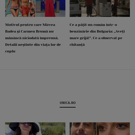
Motivul pentru care Mircea
Ce a pățit un român într-o
Badea și Carmen Brumă nu
benzinărie din Bulgaria: „Aveți
mănâncă niciodată împreună.
mare grijă!”. Ce a observat pe
Detalii neștiute din viața lor de
chitanță
cuplu
UNICA.RO