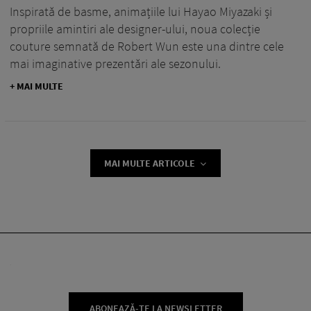
Inspirată de basme, animațiile lui Hayao Miyazaki și
propriile amintiri ale designer-ului, noua colecție
couture semnată de Robert Wun este una dintre cele
mai imaginative prezentări ale sezonului.
+ MAI MULTE
MAI MULTE ARTICOLE
ABONEAZĂ-TE LA NEWSLETTER