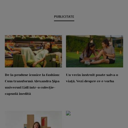
PUBLICITATE
De la produse iconice la fashion:
Un vecin instruit poate salva o
Cum transformă Alexandra Șipa
viață. Vezi despre ce e vorba
universul Lidl într-o colecție-
capsulă inedită