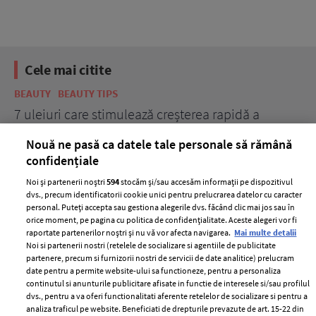
Cele mai citite
BEAUTY
BEAUTY TIPS
BE
țe
7 uleiuri care stimulează creșterea rapidă a
Ce
părului
de
Nouă ne pasă ca datele tale personale să rămână
confidențiale
Noi și partenerii noștri
594
stocăm și/sau accesăm informații pe dispozitivul
dvs., precum identificatorii cookie unici pentru prelucrarea datelor cu caracter
personal. Puteți accepta sau gestiona alegerile dvs. făcând clic mai jos sau în
orice moment, pe pagina cu politica de confidențialitate. Aceste alegeri vor fi
raportate partenerilor noștri și nu vă vor afecta navigarea.
Mai multe detalii
Noi si partenerii nostri (retelele de socializare si agentiile de publicitate
partenere, precum si furnizorii nostri de servicii de date analitice) prelucram
ELLE Style Awards
Termeni si conditii
date pentru a permite website-ului sa functioneze, pentru a personaliza
2024
continutul si anunturile publicitare afisate in functie de interesele si/sau profilul
Politica de
dvs., pentru a va oferi functionalitati aferente retelelor de socializare si pentru a
Despre ELLE
confidențialitate
analiza traficul pe website. Beneficiati de drepturile prevazute de art. 15-22 din