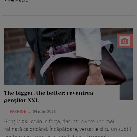
+ MAI MULTE
The bigger, the better: revenirea
genților XXL
—
FASHION
04 iulie 2026
Gențile XXL revin în forță, dar într-o versiune mai
rafinată ca oricând. Încăpătoare, versatile și cu un subtil
aer business, sunt accesoriul cheie al sezonului.