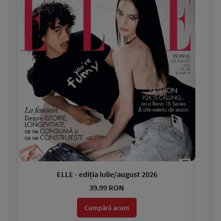
ELLE - ediția iulie/august 2026
Gar
39.99 RON
Cumpără acum