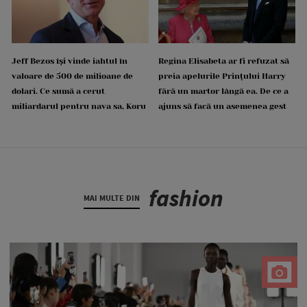
Jeff Bezos își vinde iahtul în
Regina Elisabeta ar fi refuzat să
valoare de 500 de milioane de
preia apelurile Prințului Harry
dolari. Ce sumă a cerut
fără un martor lângă ea. De ce a
miliardarul pentru nava sa, Koru
ajuns să facă un asemenea gest
fashion
MAI MULTE DIN