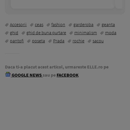
Accesorii
ceas
fashion
garderoba
geanta
ghid
ghid de buna purtare
minimalism
moda
pantofi
poseta
Prada
rochie
sacou
Daca ti-a placut acest articol, urmareste ELLE.ro pe
GOOGLE NEWS
sau pe
FACEBOOK