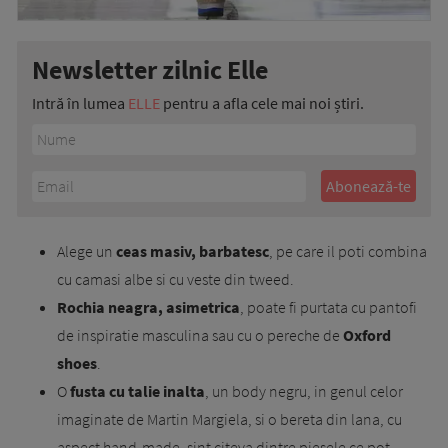
Newsletter zilnic Elle
Intră în lumea
ELLE
pentru a afla cele mai noi știri.
Alege un
ceas masiv, barbatesc
, pe care il poti combina
cu camasi albe si cu veste din tweed.
Rochia neagra, asimetrica
, poate fi purtata cu pantofi
de inspiratie masculina sau cu o pereche de
Oxford
shoes
.
O
fusta cu talie inalta
, un body negru, in genul celor
imaginate de Martin Margiela, si o bereta din lana, cu
aspect hand-made, sint citeva dintre piesele ce pot