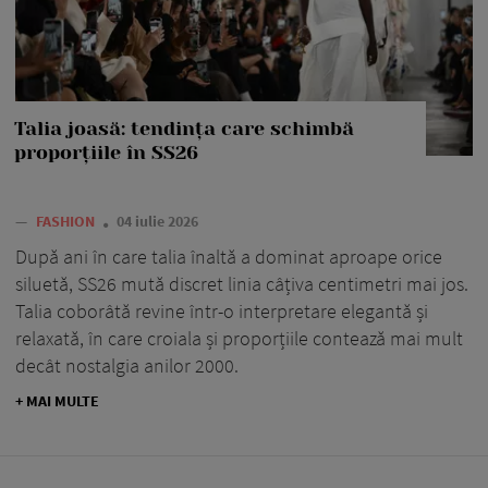
Talia joasă: tendința care schimbă
proporțiile în SS26
—
FASHION
04 iulie 2026
După ani în care talia înaltă a dominat aproape orice
siluetă, SS26 mută discret linia câțiva centimetri mai jos.
Talia coborâtă revine într-o interpretare elegantă și
relaxată, în care croiala și proporțiile contează mai mult
decât nostalgia anilor 2000.
+ MAI MULTE