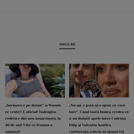
UNICA.RO
„Surioara e pe drum!” :o Wooow,
„Nu mi-e jenă să o spun cu voce
ce veste!! E oficial! Îndrăgita
tare”. Când toată lumea credea că
vedetă e din nou însărcinată, la
s-au liniștit apele între Codruța
40 de ani! Uite ce frumos a
Filip și Valentin Sanfira,
anunțat!
cântăreața a decis să spună tot