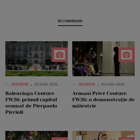
RECOMANDARI
—
FASHION
10 iulie 2026
—
FASHION
09 iulie 2026
Balenciaga Couture
Armani Privé Couture
FW26: primul capitol
FW26: o demonstrație de
semnat de Pierpaolo
măiestrie
Piccioli