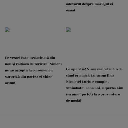
adevărul despre mariajul ei
eșuat
Ce veste! Este însărcinată din
nou și radiază de fericire! Nimeni
Ce apariție! N-am mai văzut-o de
nu se aștepta la o asemenea
când era mică, iar acum fiica
surpriză din partea ei chiar
Nicoletei Luciu e complet
acum!
schimbată! La 14 ani, superba Kim
i-a uimit pe toți la o prezentare
de modă!