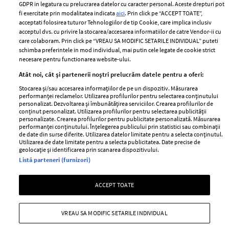
Romania
GDPR in legatura cu prelucrarea datelor cu caracter personal. Aceste drepturi pot
Politica de cookies
fi exercitate prin modalitatea indicata
aici
. Prin click pe “ACCEPT TOATE”,
Contact
Publicitate
acceptati folosirea tuturor Tehnologiilor de tip Cookie, care implica inclusiv
acceptul dvs. cu privire la stocarea/accesarea informatiilor de catre Vendor-ii cu
Abonamente
care colaboram. Prin click pe “VREAU SA MODIFIC SETARILE INDIVIDUAL” puteti
schimba preferintele in mod individual, mai putin cele legate de cookie strict
necesare pentru functionarea website-ului.
Stiri
Libertatea pentru
Atât noi, cât și partenerii noștri prelucrăm datele pentru a oferi:
femei
GSP
Stocarea și/sau accesarea informațiilor de pe un dispozitiv. Măsurarea
Viva
performanței reclamelor. Utilizarea profilurilor pentru selectarea conținutului
Unica
personalizat. Dezvoltarea și îmbunătățirea serviciilor. Crearea profilurilor de
Avantaje
conținut personalizat. Utilizarea profilurilor pentru selectarea publicității
Baby
personalizate. Crearea profilurilor pentru publicitate personalizată. Măsurarea
Retete practice
performanței conținutului. Înțelegerea publicului prin statistici sau combinații
Retete
de date din surse diferite. Utilizarea datelor limitate pentru a selecta conținutul.
Utilizarea de date limitate pentru a selecta publicitatea. Date precise de
geolocație și identificarea prin scanarea dispozitivului.
Pariază responsabil! Decizia ONJN nr. 821/25.09.2025.
Listă parteneri (furnizori)
Jocurile de noroc sunt interzise minorilor.
ACCEPT TOATE
Copyright © 2026 Ringier Romania SRL
VREAU SA MODIFIC SETARILE INDIVIDUAL