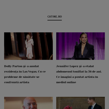
CATINE.RO
Dolly Parton și-a anulat
Jennifer Lopez și-a etalat
rezidența în Las Vegas. Cu ce
abdomenul tonifiat la 56 de ani.
probleme de sănătate se
Ce imagini a postat artista în
confruntă artista
mediul online