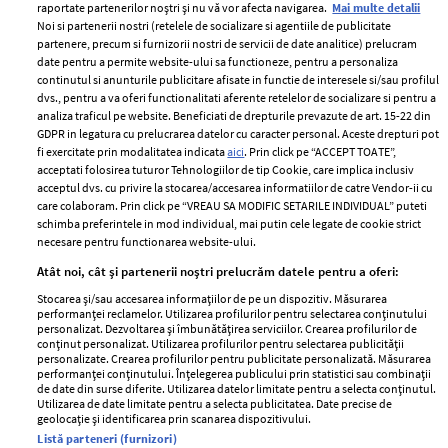
raportate partenerilor noștri și nu vă vor afecta navigarea.
Mai multe detalii
Noi si partenerii nostri (retelele de socializare si agentiile de publicitate
partenere, precum si furnizorii nostri de servicii de date analitice) prelucram
ELLE Style Awards
Termeni si conditii
date pentru a permite website-ului sa functioneze, pentru a personaliza
2024
continutul si anunturile publicitare afisate in functie de interesele si/sau profilul
Politica de
dvs., pentru a va oferi functionalitati aferente retelelor de socializare si pentru a
Despre ELLE
confidențialitate
analiza traficul pe website. Beneficiati de drepturile prevazute de art. 15-22 din
Romania
GDPR in legatura cu prelucrarea datelor cu caracter personal. Aceste drepturi pot
Politica de cookies
fi exercitate prin modalitatea indicata
aici
. Prin click pe “ACCEPT TOATE”,
Contact
Publicitate
acceptati folosirea tuturor Tehnologiilor de tip Cookie, care implica inclusiv
acceptul dvs. cu privire la stocarea/accesarea informatiilor de catre Vendor-ii cu
Abonamente
care colaboram. Prin click pe “VREAU SA MODIFIC SETARILE INDIVIDUAL” puteti
schimba preferintele in mod individual, mai putin cele legate de cookie strict
necesare pentru functionarea website-ului.
Stiri
Libertatea pentru
Atât noi, cât și partenerii noștri prelucrăm datele pentru a oferi:
femei
GSP
Stocarea și/sau accesarea informațiilor de pe un dispozitiv. Măsurarea
Viva
performanței reclamelor. Utilizarea profilurilor pentru selectarea conținutului
Unica
personalizat. Dezvoltarea și îmbunătățirea serviciilor. Crearea profilurilor de
Avantaje
conținut personalizat. Utilizarea profilurilor pentru selectarea publicității
Baby
personalizate. Crearea profilurilor pentru publicitate personalizată. Măsurarea
Retete practice
performanței conținutului. Înțelegerea publicului prin statistici sau combinații
Retete
de date din surse diferite. Utilizarea datelor limitate pentru a selecta conținutul.
Utilizarea de date limitate pentru a selecta publicitatea. Date precise de
geolocație și identificarea prin scanarea dispozitivului.
Pariază responsabil! Decizia ONJN nr. 821/25.09.2025.
Listă parteneri (furnizori)
Jocurile de noroc sunt interzise minorilor.