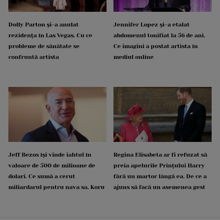
Dolly Parton și-a anulat
Jennifer Lopez și-a etalat
rezidența în Las Vegas. Cu ce
abdomenul tonifiat la 56 de ani.
probleme de sănătate se
Ce imagini a postat artista în
confruntă artista
mediul online
Jeff Bezos își vinde iahtul în
Regina Elisabeta ar fi refuzat să
valoare de 500 de milioane de
preia apelurile Prințului Harry
dolari. Ce sumă a cerut
fără un martor lângă ea. De ce a
miliardarul pentru nava sa, Koru
ajuns să facă un asemenea gest