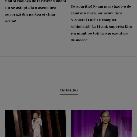
nou și radiază de fericire! Nimeni
Ce apariție! N-am mai văzut-o de
nu se aștepta la o asemenea
când era mică, iar acum fiica
surpriză din partea ei chiar
Nicoletei Luciu e complet
acum!
schimbată! La 14 ani, superba Kim
i-a uimit pe toți la o prezentare
de modă!
CATINE.RO