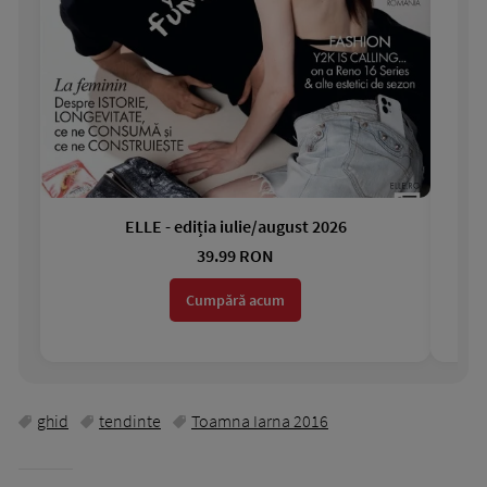
ELLE - ediția iulie/august 2026
Gar
39.99 RON
Cumpără acum
ghid
tendinte
Toamna Iarna 2016