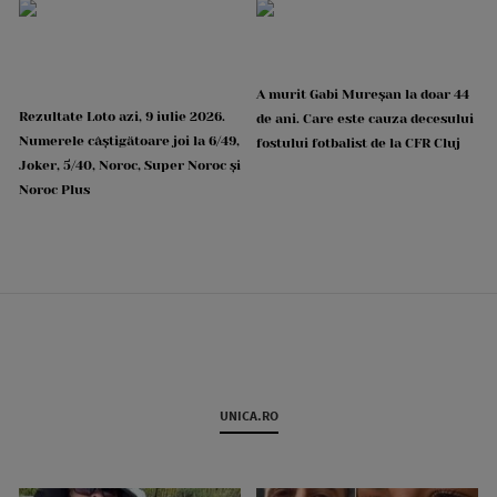
A murit Gabi Mureșan la doar 44
Rezultate Loto azi, 9 iulie 2026.
de ani. Care este cauza decesului
Numerele câștigătoare joi la 6/49,
fostului fotbalist de la CFR Cluj
Joker, 5/40, Noroc, Super Noroc și
Noroc Plus
UNICA.RO