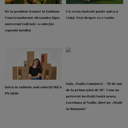
De la produse iconice la fashion:
Un vecin instruit poate salva o
Cum transformă Alexandra Șipa
viață. Vezi despre ce e vorba
universul Lidl într-o colecție-
capsulă inedită
Gala „Nadia Comăneci – 50 de ani
Intră în culisele noii colecții IKEA
de la prima notă de 10”. Cum au
PS 2026
petrecut invitații toată seara:
Loredana și Nadia, duet pe „Made
in Romania”