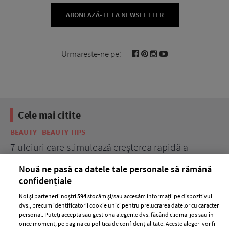
ABONEAZĂ-TE LA NEWSLETTER
Urmareste-ne pe:
Cele mai citite
BEAUTY
BEAUTY TIPS
BE
țe
7 uleiuri care stimulează creșterea rapidă a
Ce
părului
de
Nouă ne pasă ca datele tale personale să rămână
confidențiale
Noi și partenerii noștri
594
stocăm și/sau accesăm informații pe dispozitivul
dvs., precum identificatorii cookie unici pentru prelucrarea datelor cu caracter
personal. Puteți accepta sau gestiona alegerile dvs. făcând clic mai jos sau în
orice moment, pe pagina cu politica de confidențialitate. Aceste alegeri vor fi