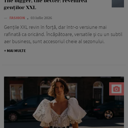
The bigger, the better: revenirea
genților XXL
—
FASHION
03 iulie 2026
Gențile XXL revin în forță, dar într-o versiune mai
rafinată ca oricând. Încăpătoare, versatile și cu un subtil
aer business, sunt accesoriul cheie al sezonului.
+ MAI MULTE