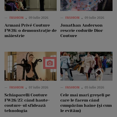
—
FASHION
09 iulie 2026
—
FASHION
09 iulie 2026
Armani Privé Couture
Jonathan Anderson
FW26: o demonstrație de
rescrie codurile Dior
măiestrie
Couture
—
FASHION
07 iulie 2026
—
FASHION
05 iulie 2026
Schiaparelli Couture
Cele mai mari greșeli pe
FW26/27: când haute-
care le facem când
couture-ul sfidează
cumpărăm haine (și cum
tehnologia
le evităm)