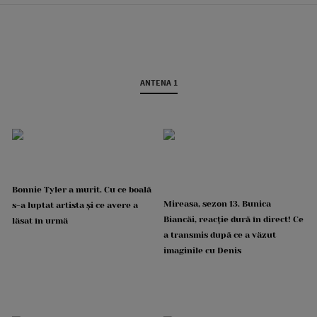
ANTENA 1
Bonnie Tyler a murit. Cu ce boală
Mireasa, sezon 13. Bunica
s-a luptat artista și ce avere a
Biancăi, reacție dură în direct! Ce
lăsat în urmă
a transmis după ce a văzut
imaginile cu Denis