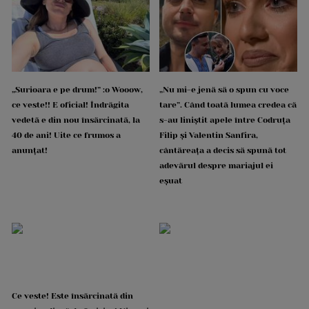
„Surioara e pe drum!” :o Wooow,
„Nu mi-e jenă să o spun cu voce
ce veste!! E oficial! Îndrăgita
tare”. Când toată lumea credea că
vedetă e din nou însărcinată, la
s-au liniștit apele între Codruța
40 de ani! Uite ce frumos a
Filip și Valentin Sanfira,
anunțat!
cântăreața a decis să spună tot
adevărul despre mariajul ei
eșuat
Ce veste! Este însărcinată din