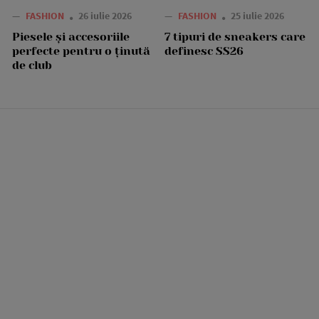
—
FASHION
26 iulie 2026
—
FASHION
25 iulie 2026
Piesele și accesoriile
7 tipuri de sneakers care
perfecte pentru o ținută
definesc SS26
de club