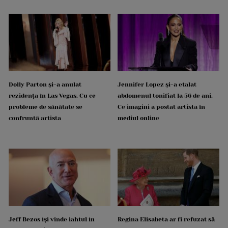
Dolly Parton și-a anulat
Jennifer Lopez și-a etalat
rezidența în Las Vegas. Cu ce
abdomenul tonifiat la 56 de ani.
probleme de sănătate se
Ce imagini a postat artista în
confruntă artista
mediul online
Jeff Bezos își vinde iahtul în
Regina Elisabeta ar fi refuzat să