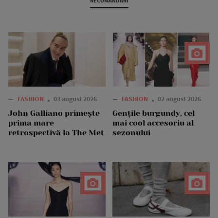
RECOMANDARI
—
FASHION
03 august 2026
—
FASHION
02 august 2026
John Galliano primește
Gențile burgundy, cel
prima mare
mai cool accesoriu al
retrospectivă la The Met
sezonului