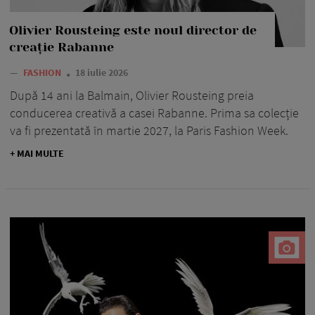
Olivier Rousteing este noul director de
creație Rabanne
—
FASHION
18 iulie 2026
După 14 ani la Balmain, Olivier Rousteing preia
conducerea creativă a casei Rabanne. Prima sa colecție
va fi prezentată în martie 2027, la Paris Fashion Week.
+ MAI MULTE