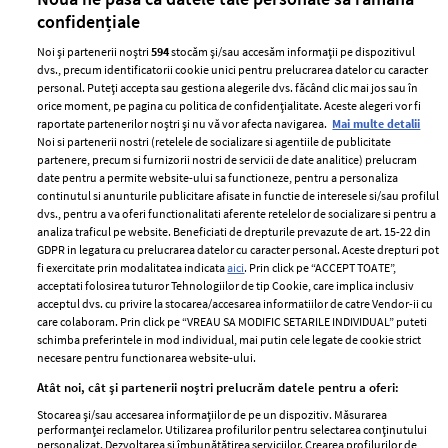
confidențiale
Noi și partenerii noștri
594
stocăm și/sau accesăm informații pe dispozitivul
dvs., precum identificatorii cookie unici pentru prelucrarea datelor cu caracter
personal. Puteți accepta sau gestiona alegerile dvs. făcând clic mai jos sau în
orice moment, pe pagina cu politica de confidențialitate. Aceste alegeri vor fi
raportate partenerilor noștri și nu vă vor afecta navigarea.
Mai multe detalii
Noi si partenerii nostri (retelele de socializare si agentiile de publicitate
partenere, precum si furnizorii nostri de servicii de date analitice) prelucram
ELLE Style Awards
Termeni si conditii
date pentru a permite website-ului sa functioneze, pentru a personaliza
2024
continutul si anunturile publicitare afisate in functie de interesele si/sau profilul
Politica de
dvs., pentru a va oferi functionalitati aferente retelelor de socializare si pentru a
Despre ELLE
confidențialitate
analiza traficul pe website. Beneficiati de drepturile prevazute de art. 15-22 din
Romania
GDPR in legatura cu prelucrarea datelor cu caracter personal. Aceste drepturi pot
Politica de cookies
fi exercitate prin modalitatea indicata
aici
. Prin click pe “ACCEPT TOATE”,
Contact
Publicitate
acceptati folosirea tuturor Tehnologiilor de tip Cookie, care implica inclusiv
acceptul dvs. cu privire la stocarea/accesarea informatiilor de catre Vendor-ii cu
Abonamente
care colaboram. Prin click pe “VREAU SA MODIFIC SETARILE INDIVIDUAL” puteti
schimba preferintele in mod individual, mai putin cele legate de cookie strict
necesare pentru functionarea website-ului.
Stiri
Libertatea pentru
Atât noi, cât și partenerii noștri prelucrăm datele pentru a oferi:
femei
GSP
Stocarea și/sau accesarea informațiilor de pe un dispozitiv. Măsurarea
Viva
performanței reclamelor. Utilizarea profilurilor pentru selectarea conținutului
Unica
personalizat. Dezvoltarea și îmbunătățirea serviciilor. Crearea profilurilor de