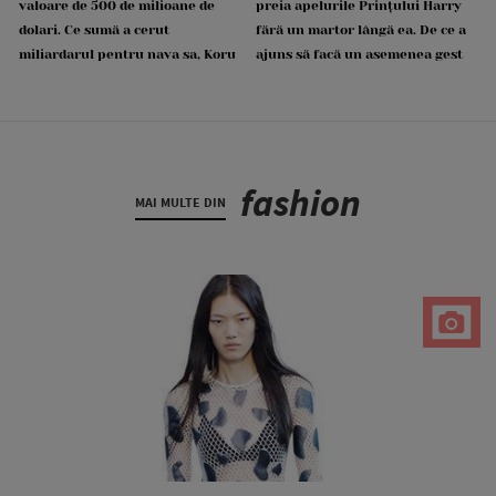
valoare de 500 de milioane de
preia apelurile Prințului Harry
dolari. Ce sumă a cerut
fără un martor lângă ea. De ce a
miliardarul pentru nava sa, Koru
ajuns să facă un asemenea gest
fashion
MAI MULTE DIN