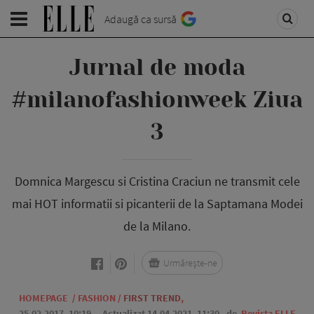
Adaugă ca sursă
Jurnal de moda
#milanofashionweek Ziua
3
Domnica Margescu si Cristina Craciun ne transmit cele
mai HOT informatii si picanterii de la Saptamana Modei
de la Milano.
Urmărește-ne
HOMEPAGE
/
FASHION
/
FIRST TREND
,
25.02.2017, 10:19
. Actualizat 14.04.2021, 11:30,
de
Revista ELLE