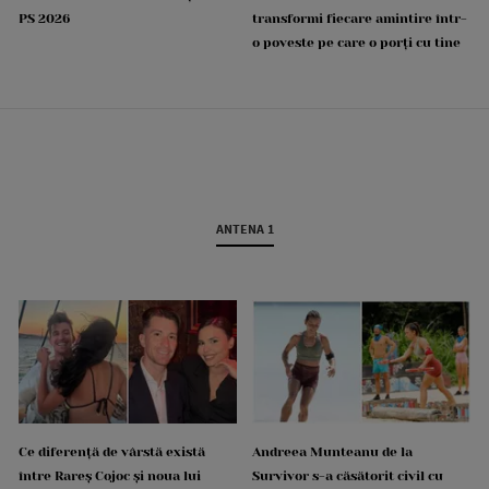
PS 2026
transformi fiecare amintire într-
o poveste pe care o porți cu tine
ANTENA 1
Ce diferență de vârstă există
Andreea Munteanu de la
între Rareș Cojoc și noua lui
Survivor s-a căsătorit civil cu