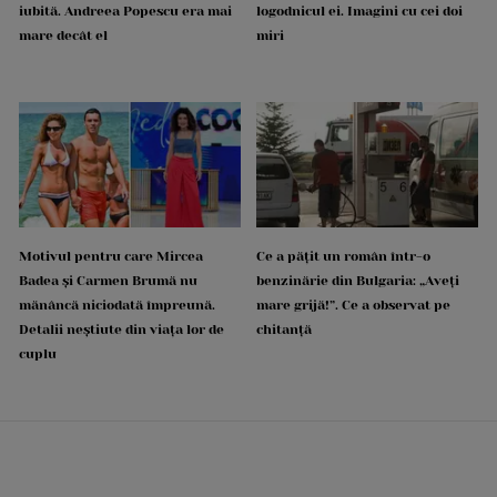
iubită. Andreea Popescu era mai
logodnicul ei. Imagini cu cei doi
mare decât el
miri
Motivul pentru care Mircea
Ce a pățit un român într-o
Badea și Carmen Brumă nu
benzinărie din Bulgaria: „Aveți
mănâncă niciodată împreună.
mare grijă!”. Ce a observat pe
Detalii neștiute din viața lor de
chitanță
cuplu