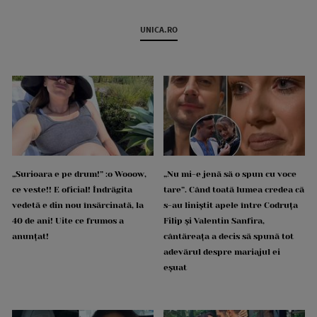
UNICA.RO
„Surioara e pe drum!” :o Wooow,
„Nu mi-e jenă să o spun cu voce
ce veste!! E oficial! Îndrăgita
tare”. Când toată lumea credea că
vedetă e din nou însărcinată, la
s-au liniștit apele între Codruța
40 de ani! Uite ce frumos a
Filip și Valentin Sanfira,
anunțat!
cântăreața a decis să spună tot
adevărul despre mariajul ei
eșuat