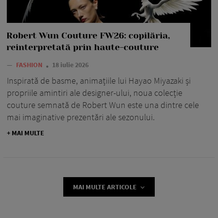
Robert Wun Couture FW26: copilăria,
reinterpretată prin haute-couture
—
FASHION
18 iulie 2026
Inspirată de basme, animațiile lui Hayao Miyazaki și
propriile amintiri ale designer-ului, noua colecție
couture semnată de Robert Wun este una dintre cele
mai imaginative prezentări ale sezonului.
+ MAI MULTE
MAI MULTE ARTICOLE