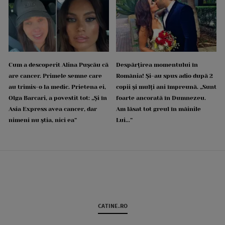
Cum a descoperit Alina Pușcău că
Despărțirea momentului în
are cancer. Primele semne care
România! Și-au spus adio după 2
au trimis-o la medic. Prietena ei,
copii și mulți ani împreună. „Sunt
Olga Barcari, a povestit tot: „Și în
foarte ancorată în Dumnezeu.
Asia Express avea cancer, dar
Am lăsat tot greul în mâinile
nimeni nu știa, nici ea”
Lui...”
CATINE.RO