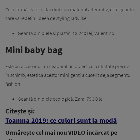
Cu o formă clasică, dar dintr-un material alternativ, este geanta
care va redefini ideea de styling ladylike.
Geantă din piele și plastic, 13.240 lei, Valentino
Mini baby bag
Este un accesoriu, nu neapărat un obiect cu o utilitate precisă.
În schimb, estetica acestor mini genți a cucerit deja segmentul
fashion.
Geantă din piele ecologică, Zara, 79,90 lei
Citește și:
Toamna 2019: ce culori sunt la modă
Urmăreşte cel mai nou VIDEO incărcat pe