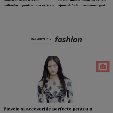
miliardarul pentru nava sa, Koru
ajuns să facă un asemenea gest
fashion
MAI MULTE DIN
Piesele și accesoriile perfecte pentru o