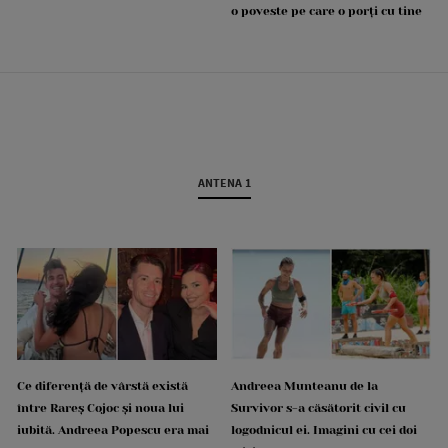
o poveste pe care o porți cu tine
ANTENA 1
Ce diferență de vârstă există
Andreea Munteanu de la
între Rareș Cojoc și noua lui
Survivor s-a căsătorit civil cu
iubită. Andreea Popescu era mai
logodnicul ei. Imagini cu cei doi