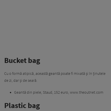
Bucket bag
Cu o formă atipică, această geantă poate fi mixată și în ținutele
de zi, dar și de seară.
Geantă din piele, Staud, 152 euro, www.theoutnet.com
Plastic bag