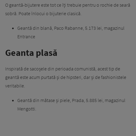
O geantă-bijutere este tot ce îți trebuie pentru o rochie de seară
sobră. Poate înlocui o bijuterie clasică.
Geantă din blană, Paco Rabanne, 5.173 lei, magazinul
Entrance
Geanta plasă
Inspirată de sacoșele din perioada comunistă, acest tip de
geantă este acum purtată și de hipsteri, dar și de fashionistele
veritabile.
Geantă din mătase și piele, Prada, 5.885 lei, magazinul
Mengotti.