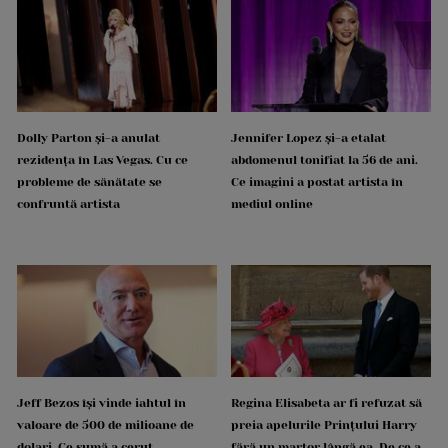
Dolly Parton și-a anulat
Jennifer Lopez și-a etalat
rezidența în Las Vegas. Cu ce
abdomenul tonifiat la 56 de ani.
probleme de sănătate se
Ce imagini a postat artista în
confruntă artista
mediul online
Jeff Bezos își vinde iahtul în
Regina Elisabeta ar fi refuzat să
valoare de 500 de milioane de
preia apelurile Prințului Harry
dolari. Ce sumă a cerut
fără un martor lângă ea. De ce a