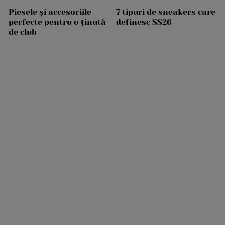
Piesele și accesoriile
7 tipuri de sneakers care
perfecte pentru o ținută
definesc SS26
de club