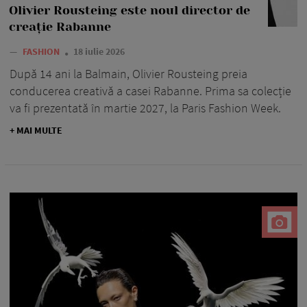
Olivier Rousteing este noul director de
creație Rabanne
—
FASHION
18 iulie 2026
După 14 ani la Balmain, Olivier Rousteing preia
conducerea creativă a casei Rabanne. Prima sa colecție
va fi prezentată în martie 2027, la Paris Fashion Week.
+ MAI MULTE