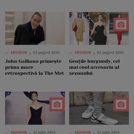
—
FASHION
03 august 2026
—
FASHION
02 august 2026
John Galliano primește
Gențile burgundy, cel
prima mare
mai cool accesoriu al
retrospectivă la The Met
sezonului
—
FASHION
26 iulie 2026
—
FASHION
25 iulie 2026