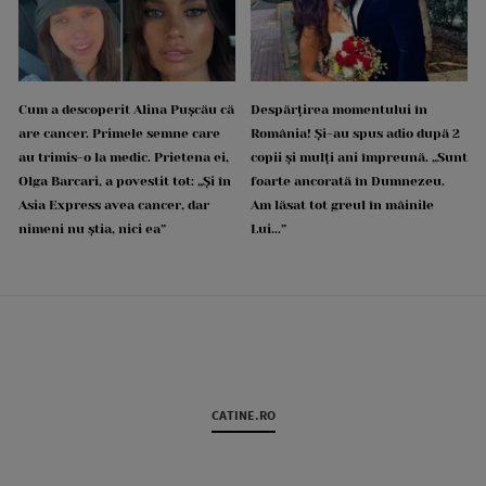
Cum a descoperit Alina Pușcău că
Despărțirea momentului în
are cancer. Primele semne care
România! Și-au spus adio după 2
au trimis-o la medic. Prietena ei,
copii și mulți ani împreună. „Sunt
Olga Barcari, a povestit tot: „Și în
foarte ancorată în Dumnezeu.
Asia Express avea cancer, dar
Am lăsat tot greul în mâinile
nimeni nu știa, nici ea”
Lui...”
CATINE.RO