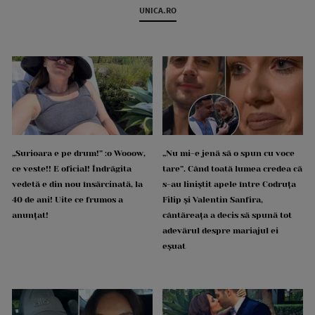
UNICA.RO
„Surioara e pe drum!” :o Wooow,
„Nu mi-e jenă să o spun cu voce
ce veste!! E oficial! Îndrăgita
tare”. Când toată lumea credea că
vedetă e din nou însărcinată, la
s-au liniștit apele între Codruța
40 de ani! Uite ce frumos a
Filip și Valentin Sanfira,
anunțat!
cântăreața a decis să spună tot
adevărul despre mariajul ei
eșuat