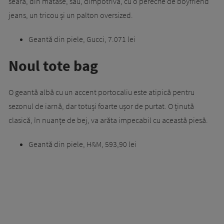
seară, din mătase, sau, dimpotrivă, cu o pereche de boyfriend
jeans, un tricou și un palton oversized.
Geantă din piele, Gucci, 7.071 lei
Noul tote bag
O geantă albă cu un accent portocaliu este atipică pentru
sezonul de iarnă, dar totuși foarte ușor de purtat. O ținută
clasică, în nuanțe de bej, va arăta impecabil cu această piesă.
Geantă din piele, H&M, 593,90 lei