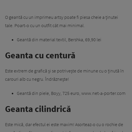
O geantă cu un imprimeu artsy poate fi piesa cheie a ținutei
tale. Poart-o cu un outfit cât mai minimal.
Geantă din material textil, Bershka, 69,90 lei
Geanta cu centură
Este extrem de grafică și se potrivește de minune cu o ținută în
carouri alb cu negru. Îndrăznește!
Geantă din piele, Boyy, 725 euro, www.net-a-porter.com
Geanta cilindrică
Este mică, dar efectul ei este maxim! Asorteaz-o cu o rochie de