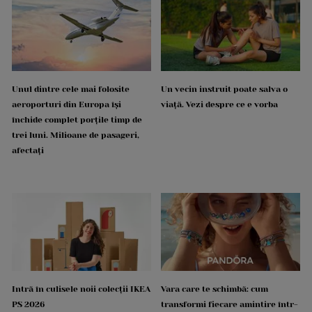
Unul dintre cele mai folosite
Un vecin instruit poate salva o
aeroporturi din Europa își
viață. Vezi despre ce e vorba
închide complet porțile timp de
trei luni. Milioane de pasageri,
afectați
Intră în culisele noii colecții IKEA
Vara care te schimbă: cum
PS 2026
transformi fiecare amintire într-