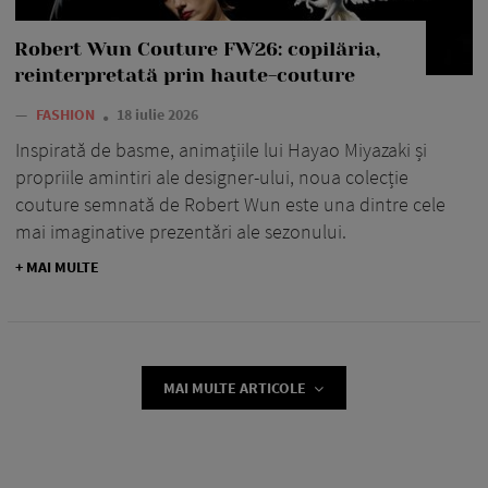
Robert Wun Couture FW26: copilăria,
reinterpretată prin haute-couture
—
FASHION
18 iulie 2026
Inspirată de basme, animațiile lui Hayao Miyazaki și
propriile amintiri ale designer-ului, noua colecție
couture semnată de Robert Wun este una dintre cele
mai imaginative prezentări ale sezonului.
+ MAI MULTE
MAI MULTE ARTICOLE