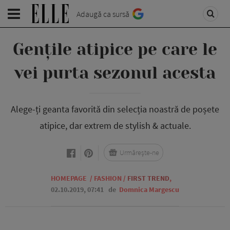
Adaugă ca sursă
Gențile atipice pe care le
vei purta sezonul acesta
Alege-ți geanta favorită din selecția noastră de poșete
atipice, dar extrem de stylish & actuale.
Urmărește-ne
HOMEPAGE
/
FASHION
/
FIRST TREND
,
02.10.2019, 07:41
de
Domnica Margescu