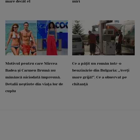
mare decât el
miri
Motivul pentru care Mircea
Ce a pățit un român într-o
Badea și Carmen Brumă nu
benzinărie din Bulgaria: „Aveți
mănâncă niciodată împreună.
mare grijă!”. Ce a observat pe
Detalii neștiute din viața lor de
chitanță
cuplu