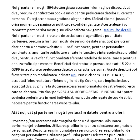
Noi și partenerii noștri
594
stocăm și/sau accesăm informații pe dispozitivul
dvs., precum identificatorii cookie unici pentru prelucrarea datelor cu caracter
personal. Puteți accepta sau gestiona alegerile dvs. făcând clic mai jos sau în
orice moment, pe pagina cu politica de confidențialitate. Aceste alegeri vor fi
raportate partenerilor noștri și nu vă vor afecta navigarea.
Mai multe detalii
Noi si partenerii nostri (retelele de socializare si agentiile de publicitate
partenere, precum si furnizorii nostri de servicii de date analitice) prelucram
ELLE Style Awards
Termeni si conditii
date pentru a permite website-ului sa functioneze, pentru a personaliza
2024
continutul si anunturile publicitare afisate in functie de interesele si/sau profilul
Politica de
dvs., pentru a va oferi functionalitati aferente retelelor de socializare si pentru a
Despre ELLE
confidențialitate
analiza traficul pe website. Beneficiati de drepturile prevazute de art. 15-22 din
Romania
GDPR in legatura cu prelucrarea datelor cu caracter personal. Aceste drepturi pot
Politica de cookies
fi exercitate prin modalitatea indicata
aici
. Prin click pe “ACCEPT TOATE”,
Contact
Publicitate
acceptati folosirea tuturor Tehnologiilor de tip Cookie, care implica inclusiv
acceptul dvs. cu privire la stocarea/accesarea informatiilor de catre Vendor-ii cu
Abonamente
care colaboram. Prin click pe “VREAU SA MODIFIC SETARILE INDIVIDUAL” puteti
schimba preferintele in mod individual, mai putin cele legate de cookie strict
necesare pentru functionarea website-ului.
Stiri
Libertatea pentru
Atât noi, cât și partenerii noștri prelucrăm datele pentru a oferi:
femei
GSP
Stocarea și/sau accesarea informațiilor de pe un dispozitiv. Măsurarea
Viva
performanței reclamelor. Utilizarea profilurilor pentru selectarea conținutului
Unica
personalizat. Dezvoltarea și îmbunătățirea serviciilor. Crearea profilurilor de
Avantaje
conținut personalizat. Utilizarea profilurilor pentru selectarea publicității
Baby
personalizate. Crearea profilurilor pentru publicitate personalizată. Măsurarea