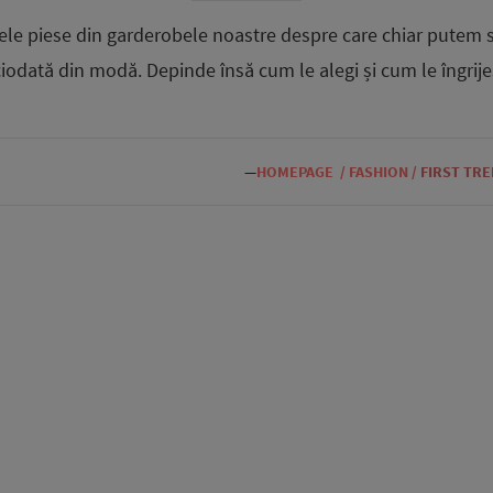
cele piese din garderobele noastre despre care chiar putem s
ciodată din modă. Depinde însă cum le alegi și cum le îngrijeș
—
HOMEPAGE
/
FASHION
/
FIRST TR