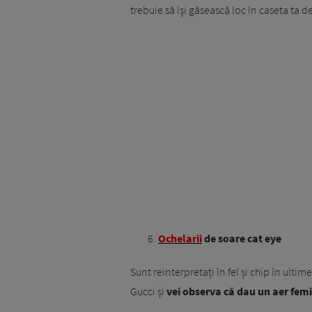
trebuie să își găsească loc în caseta ta de
Ochelarii
de soare cat eye
Sunt reinterpretați în fel și chip în ult
Gucci și
vei observa că dau un aer femin