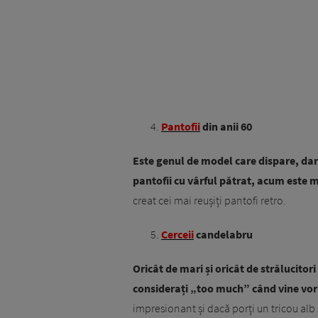
Pantofii
din anii 60
Este genul de model care dispare, dar
pantofii cu vârful pătrat, acum este m
creat cei mai reușiți pantofi retro.
Cerceii
candelabru
Oricât de mari și oricât de strălucitori
considerați „too much” când vine vor
impresionant și dacă porți un tricou alb 