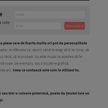
e
a cele
cele piese care de foarte multe ori pot da personalitate
adar, te sfătuiesc ca, atunci când le alegi să îți iei timp, să
ul rând, să le probezi. Nu este musai ca acestea să fie
ntă roșie, de exemplu, sau o bijuterie grafică,
ste ani.
Ceea ce contează este cum le stilizezi tu.
 sau într-o culoare puternică, poate da ținutei tale un
și.