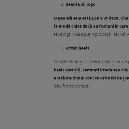
Geanta cu logo
O geantă semnată Louis Vuitton, Chane
la modă chiar dacă au fost ani în car
tendință, însă e puțin probabil, atunci 
Kitten heels
Știu că tendința este să investești într-
heels ascuțiți, semnați Prada sau Miu
arată mult mai cool cu orice fel de țin
este foarte comod.