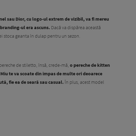
l sau Dior, cu logo-ul extrem de vizibil, va fi mereu
e branding-ul era ascuns.
Dacă va dispărea această
vei stoca geanta în dulap pentru un sezon.
o pereche de stiletto, însă, crede-mă,
o pereche de kitten
 Miu te va scoate din impas de multe ori deoarece
ută, fie ea de seară sau casual.
În plus, acest model