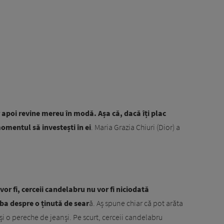
 apoi revine mereu în modă. Așa că, dacă îți plac
omentul să investești în ei
. Maria Grazia Chiuri (Dior) a
 vor fi, cerceii candelabru nu vor fi niciodată
ba despre o ținută de sear
ă. Aș spune chiar că pot arăta
și o pereche de jeanși. Pe scurt, cerceii candelabru