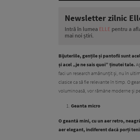
Newsletter zilnic Ell
Intră în lumea
ELLE
pentru a afl
mai noi știri.
Bijuteriile, gențile și pantofii sunt a
și acel „je ne sais quoi” ținutei tale.
Aș
faci un research amănunțit și, nu în ultim
clasice ca să fie relevante în timp. O gea
voluminoasă, vor rămâne moderne și pe
Geanta micro
O geantă mini, cu un aer retro, neagră
aer elegant, indiferent dacă porți teni