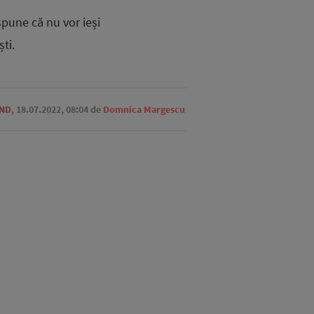
pune că nu vor ieși
ti.
END
,
18.07.2022, 08:04
de
Domnica Margescu