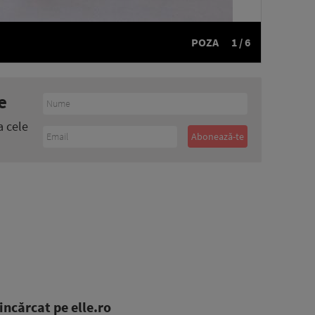
POZA
1 / 6
e
a cele
ncărcat pe elle.ro