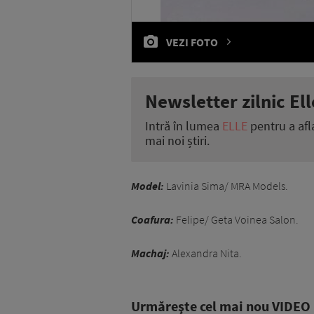
VEZI FOTO
Newsletter zilnic Ell
Intră în lumea
ELLE
pentru a afl
mai noi știri.
Model:
Lavinia Sima/ MRA Models.
Coafura:
Felipe/ Geta Voinea Salon.
Machaj:
Alexandra Nita.
Urmăreşte cel mai nou VIDEO i