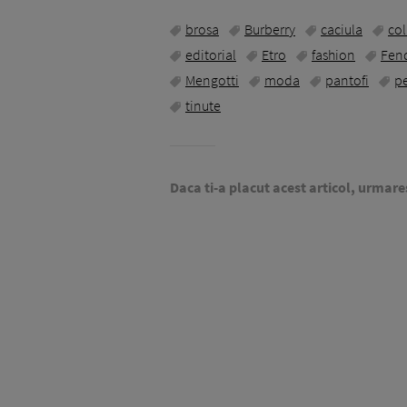
brosa
Burberry
caciula
col
editorial
Etro
fashion
Fen
Mengotti
moda
pantofi
pe
tinute
Daca ti-a placut acest articol, urmare