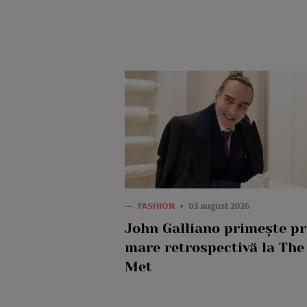
—
FASHION
03 august 2026
John Galliano primește p
mare retrospectivă la The
Met