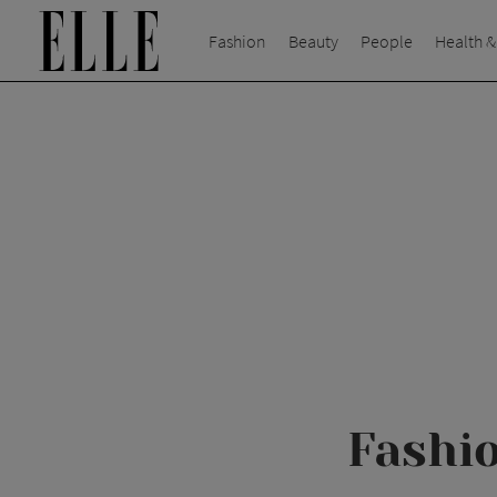
Fashion
Beauty
People
Health &
Fashio