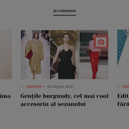
RECOMANDARI
—
FASHION
02 august 2026
—
FA
rima
Gențile burgundy, cel mai cool
Edi
accesoriu al sezonului
fără