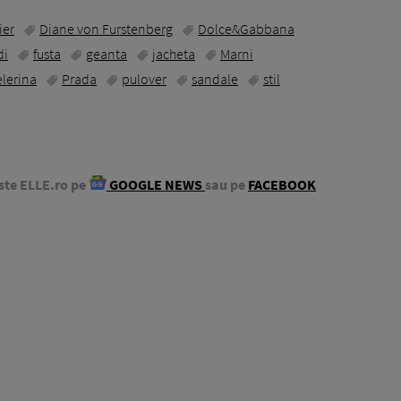
ier
Diane von Furstenberg
Dolce&Gabbana
di
fusta
geanta
jacheta
Marni
lerina
Prada
pulover
sandale
stil
ste ELLE.ro pe
GOOGLE NEWS
sau pe
FACEBOOK