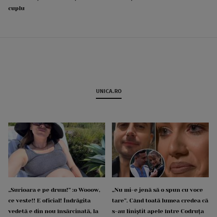
cuplu
UNICA.RO
„Surioara e pe drum!” :o Wooow,
„Nu mi-e jenă să o spun cu voce
ce veste!! E oficial! Îndrăgita
tare”. Când toată lumea credea că
vedetă e din nou însărcinată, la
s-au liniștit apele între Codruța