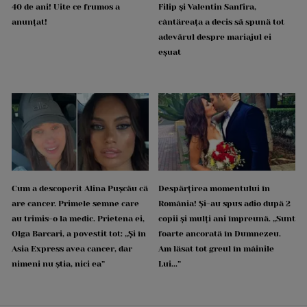
40 de ani! Uite ce frumos a
Filip și Valentin Sanfira,
anunțat!
cântăreața a decis să spună tot
adevărul despre mariajul ei
eșuat
Cum a descoperit Alina Pușcău că
Despărțirea momentului în
are cancer. Primele semne care
România! Și-au spus adio după 2
au trimis-o la medic. Prietena ei,
copii și mulți ani împreună. „Sunt
Olga Barcari, a povestit tot: „Și în
foarte ancorată în Dumnezeu.
Asia Express avea cancer, dar
Am lăsat tot greul în mâinile
nimeni nu știa, nici ea”
Lui...”