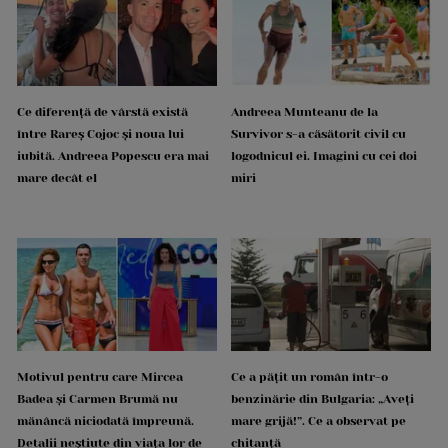
Ce diferență de vârstă există
Andreea Munteanu de la
între Rareș Cojoc și noua lui
Survivor s-a căsătorit civil cu
iubită. Andreea Popescu era mai
logodnicul ei. Imagini cu cei doi
mare decât el
miri
Motivul pentru care Mircea
Ce a pățit un român într-o
Badea și Carmen Brumă nu
benzinărie din Bulgaria: „Aveți
mănâncă niciodată împreună.
mare grijă!”. Ce a observat pe
Detalii neștiute din viața lor de
chitanță