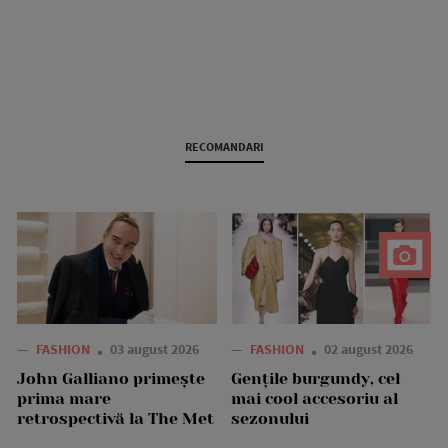
RECOMANDARI
—
FASHION
03 august 2026
—
FASHION
02 august 2026
John Galliano primește
Gențile burgundy, cel
prima mare
mai cool accesoriu al
retrospectivă la The Met
sezonului