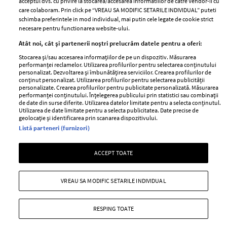
acceptul dvs. cu privire la stocarea/accesarea informatiilor de catre Vendor-ii cu
Abonamente
care colaboram. Prin click pe “VREAU SA MODIFIC SETARILE INDIVIDUAL” puteti
schimba preferintele in mod individual, mai putin cele legate de cookie strict
necesare pentru functionarea website-ului.
Stiri
Libertatea pentru
Atât noi, cât și partenerii noștri prelucrăm datele pentru a oferi:
femei
GSP
Stocarea și/sau accesarea informațiilor de pe un dispozitiv. Măsurarea
Viva
performanței reclamelor. Utilizarea profilurilor pentru selectarea conținutului
Unica
personalizat. Dezvoltarea și îmbunătățirea serviciilor. Crearea profilurilor de
Avantaje
conținut personalizat. Utilizarea profilurilor pentru selectarea publicității
Baby
personalizate. Crearea profilurilor pentru publicitate personalizată. Măsurarea
Retete practice
performanței conținutului. Înțelegerea publicului prin statistici sau combinații
Retete
de date din surse diferite. Utilizarea datelor limitate pentru a selecta conținutul.
Utilizarea de date limitate pentru a selecta publicitatea. Date precise de
geolocație și identificarea prin scanarea dispozitivului.
Pariază responsabil! Decizia ONJN nr. 821/25.09.2025.
Listă parteneri (furnizori)
Jocurile de noroc sunt interzise minorilor.
ACCEPT TOATE
Copyright © 2026 Ringier Romania SRL
VREAU SA MODIFIC SETARILE INDIVIDUAL
RESPING TOATE