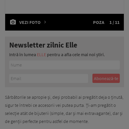
VEZI FOTO
POZA
1 / 11
Newsletter zilnic Elle
Intră în lumea
ELLE
pentru a afla cele mai noi știri.
Sărbătorile se apropie și, deși probabil ai pregătit deja o ținută,
sigur te întrebi ce accesorii vei putea purta. Ți-am pregătit o
selecție atât de bijuterii (simple, dar și mai extravagante), dar și
de genții perfecte pentru astfel de momente.