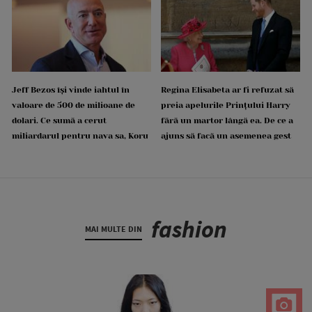
Jeff Bezos își vinde iahtul în
Regina Elisabeta ar fi refuzat să
valoare de 500 de milioane de
preia apelurile Prințului Harry
dolari. Ce sumă a cerut
fără un martor lângă ea. De ce a
miliardarul pentru nava sa, Koru
ajuns să facă un asemenea gest
fashion
MAI MULTE DIN