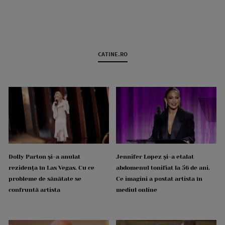
CATINE.RO
Dolly Parton și-a anulat
Jennifer Lopez și-a etalat
rezidența în Las Vegas. Cu ce
abdomenul tonifiat la 56 de ani.
probleme de sănătate se
Ce imagini a postat artista în
confruntă artista
mediul online