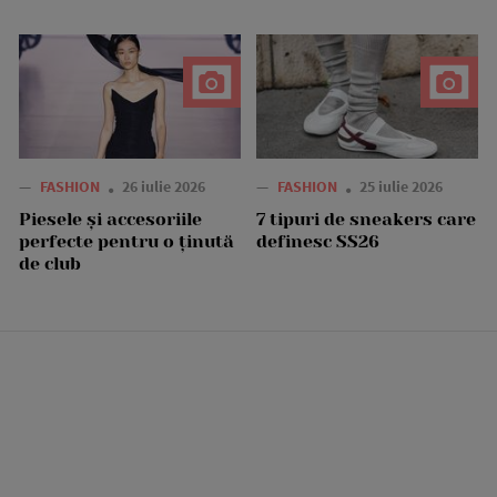
—
FASHION
26 iulie 2026
—
FASHION
25 iulie 2026
Piesele și accesoriile
7 tipuri de sneakers care
perfecte pentru o ținută
definesc SS26
de club