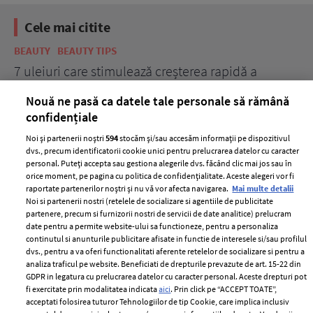
Cele mai citite
BEAUTY
BEAUTY TIPS
BE
țe
7 uleiuri care stimulează creșterea rapidă a
Ce
părului
de
Nouă ne pasă ca datele tale personale să rămână
confidențiale
Noi și partenerii noștri
594
stocăm și/sau accesăm informații pe dispozitivul
dvs., precum identificatorii cookie unici pentru prelucrarea datelor cu caracter
personal. Puteți accepta sau gestiona alegerile dvs. făcând clic mai jos sau în
orice moment, pe pagina cu politica de confidențialitate. Aceste alegeri vor fi
raportate partenerilor noștri și nu vă vor afecta navigarea.
Mai multe detalii
Noi si partenerii nostri (retelele de socializare si agentiile de publicitate
partenere, precum si furnizorii nostri de servicii de date analitice) prelucram
ELLE Style Awards
Termeni si conditii
date pentru a permite website-ului sa functioneze, pentru a personaliza
2024
continutul si anunturile publicitare afisate in functie de interesele si/sau profilul
Politica de
dvs., pentru a va oferi functionalitati aferente retelelor de socializare si pentru a
Despre ELLE
confidențialitate
analiza traficul pe website. Beneficiati de drepturile prevazute de art. 15-22 din
Romania
GDPR in legatura cu prelucrarea datelor cu caracter personal. Aceste drepturi pot
Politica de cookies
fi exercitate prin modalitatea indicata
aici
. Prin click pe “ACCEPT TOATE”,
Contact
Publicitate
acceptati folosirea tuturor Tehnologiilor de tip Cookie, care implica inclusiv