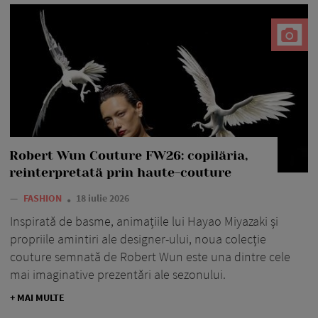
Robert Wun Couture FW26: copilăria,
reinterpretată prin haute-couture
—
FASHION
18 iulie 2026
Inspirată de basme, animațiile lui Hayao Miyazaki și
propriile amintiri ale designer-ului, noua colecție
couture semnată de Robert Wun este una dintre cele
mai imaginative prezentări ale sezonului.
+ MAI MULTE