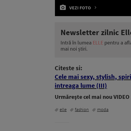
VEZI FOTO
Newsletter zilnic Ell
Intră în lumea
ELLE
pentru a afl
mai noi știri.
Citeste si:
Cele mai sexy, stylish, spir
intreaga lume (III)
Urmăreşte cel mai nou VIDEO i
elle
fashion
moda