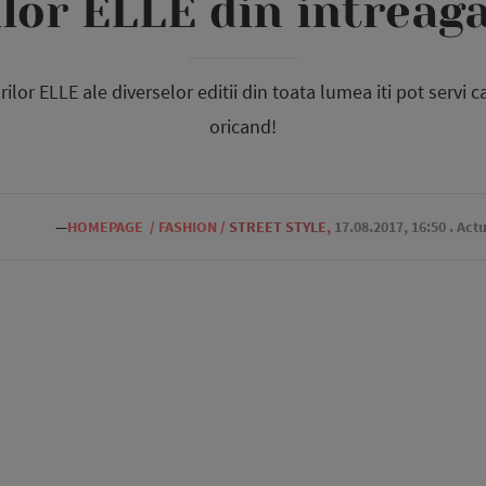
lor ELLE din intreaga
rilor ELLE ale diverselor editii din toata lumea iti pot servi c
oricand!
—
HOMEPAGE
/
FASHION
/
STREET STYLE
,
17.08.2017, 16:50
. Act