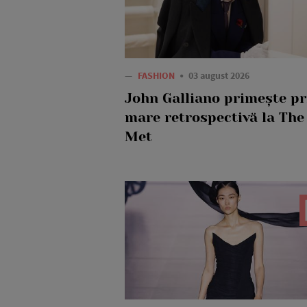
—
FASHION
03 august 2026
John Galliano primește p
mare retrospectivă la The
Met