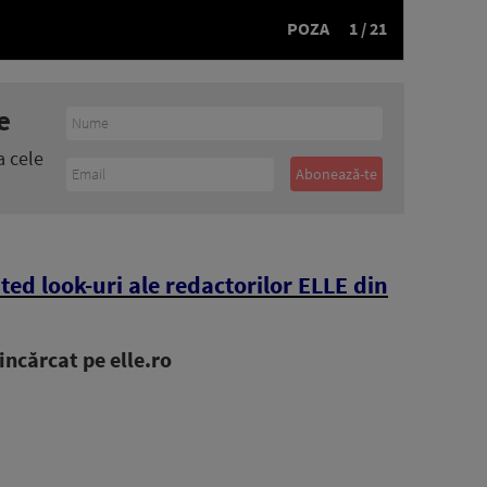
POZA
1 / 21
e
a cele
ited look-uri ale redactorilor ELLE din
ncărcat pe elle.ro