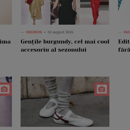
—
FASHION
02 august 2026
—
FA
rima
Gențile burgundy, cel mai cool
Edi
accesoriu al sezonului
fără