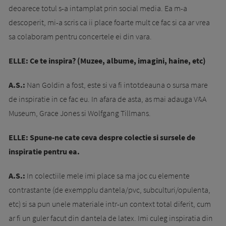
deoarece totul s-a intamplat prin social media. Ea m-a
descoperit, mi-a scris ca ii place foarte mult ce fac si ca ar vrea
sa colaboram pentru concertele ei din vara.
ELLE: Ce te inspira? (Muzee, albume, imagini, haine, etc)
A.S.:
Nan Goldin a fost, este si va fi intotdeauna o sursa mare
de inspiratie in ce fac eu. In afara de asta, as mai adauga V&A
Museum, Grace Jones si Wolfgang Tillmans.
ELLE: Spune-ne cate ceva despre colectie si sursele de
inspiratie pentru ea.
A.S.:
In colectiile mele imi place sa ma joc cu elemente
contrastante (de exempplu dantela/pvc, subculturi/opulenta,
etc) si sa pun unele materiale intr-un context total diferit, cum
ar fi un guler facut din dantela de latex. Imi culeg inspiratia din