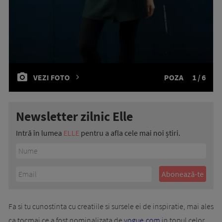
VEZI FOTO
POZA
1 / 6
Newsletter zilnic Elle
Intră în lumea
ELLE
pentru a afla cele mai noi știri.
Fa si tu cunostinta cu creatiile si sursele ei de inspiratie, mai ales
ca tocmai ce a fost nominalizata de
vogue.com
in topul celor