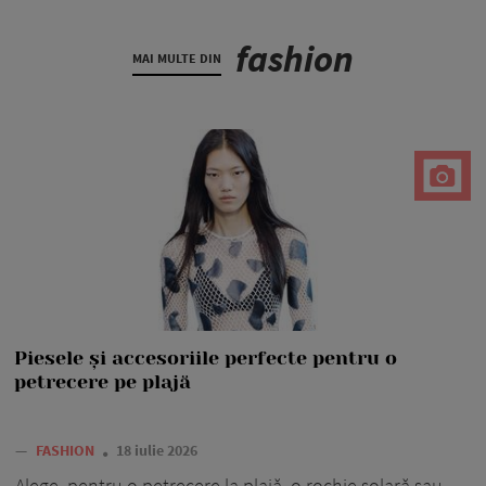
fashion
MAI MULTE DIN
Piesele și accesoriile perfecte pentru o
petrecere pe plajă
—
FASHION
18 iulie 2026
Alege, pentru o petrecere la plajă, o rochie solară sau