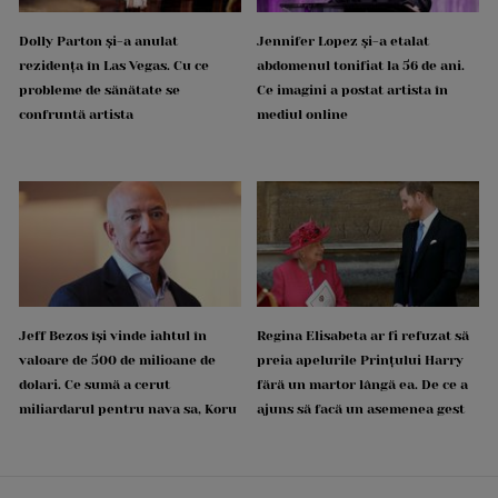
Dolly Parton și-a anulat
Jennifer Lopez și-a etalat
rezidența în Las Vegas. Cu ce
abdomenul tonifiat la 56 de ani.
probleme de sănătate se
Ce imagini a postat artista în
confruntă artista
mediul online
Jeff Bezos își vinde iahtul în
Regina Elisabeta ar fi refuzat să
valoare de 500 de milioane de
preia apelurile Prințului Harry
dolari. Ce sumă a cerut
fără un martor lângă ea. De ce a
miliardarul pentru nava sa, Koru
ajuns să facă un asemenea gest