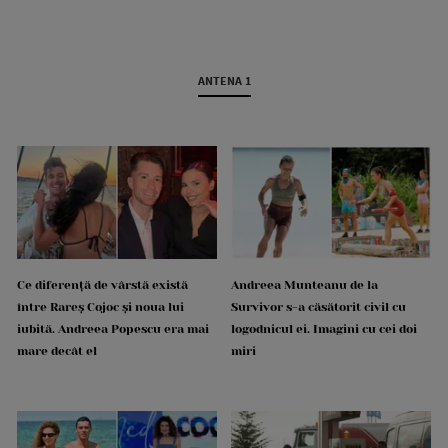
ANTENA 1
Ce diferență de vârstă există
Andreea Munteanu de la
între Rareș Cojoc și noua lui
Survivor s-a căsătorit civil cu
iubită. Andreea Popescu era mai
logodnicul ei. Imagini cu cei doi
mare decât el
miri