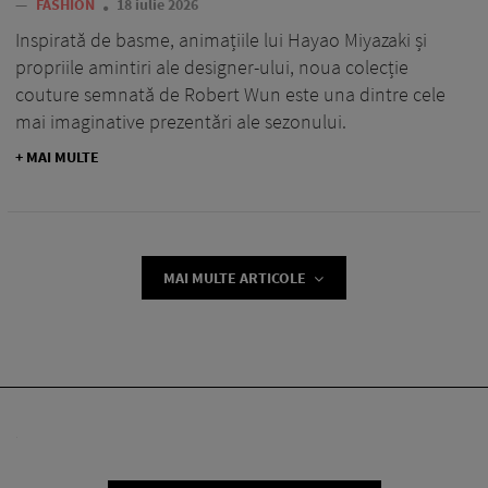
—
FASHION
18 iulie 2026
Inspirată de basme, animațiile lui Hayao Miyazaki și
propriile amintiri ale designer-ului, noua colecție
couture semnată de Robert Wun este una dintre cele
mai imaginative prezentări ale sezonului.
+ MAI MULTE
MAI MULTE ARTICOLE