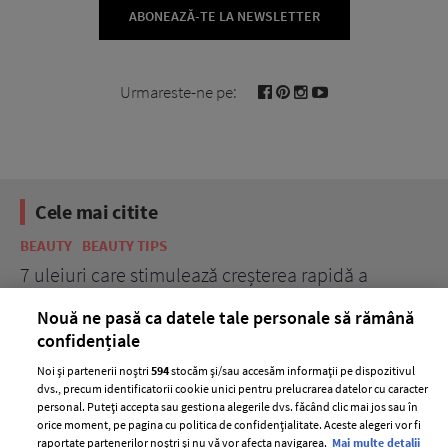
ABONEAZĂ-TE LA NEWSLETTER
Urmareste-ne pe:
Cele mai citite
BEAUTY
BEAUTY TIPS
BE
țe
7 uleiuri care stimulează creșterea rapidă a
Ce
părului
de
Nouă ne pasă ca datele tale personale să rămână
confidențiale
Noi și partenerii noștri
594
stocăm și/sau accesăm informații pe dispozitivul
dvs., precum identificatorii cookie unici pentru prelucrarea datelor cu caracter
personal. Puteți accepta sau gestiona alegerile dvs. făcând clic mai jos sau în
orice moment, pe pagina cu politica de confidențialitate. Aceste alegeri vor fi
raportate partenerilor noștri și nu vă vor afecta navigarea.
Mai multe detalii