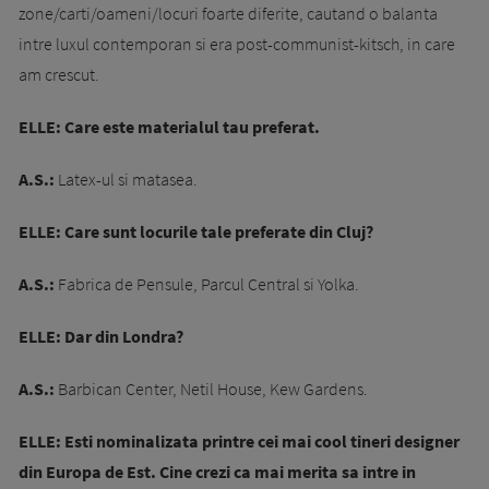
zone/carti/oameni/locuri foarte diferite, cautand o balanta
intre luxul contemporan si era post-communist-kitsch, in care
am crescut.
ELLE: Care este materialul tau preferat.
A.S.:
Latex-ul si matasea.
ELLE: Care sunt locurile tale preferate din Cluj?
A.S.:
Fabrica de Pensule, Parcul Central si Yolka.
ELLE: Dar din Londra?
A.S.:
Barbican Center, Netil House, Kew Gardens.
ELLE: Esti nominalizata printre cei mai cool tineri designer
din Europa de Est. Cine crezi ca mai merita sa intre in