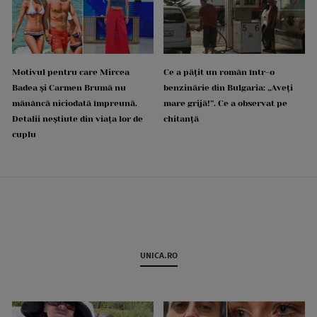
Motivul pentru care Mircea
Ce a pățit un român într-o
Badea și Carmen Brumă nu
benzinărie din Bulgaria: „Aveți
mănâncă niciodată împreună.
mare grijă!”. Ce a observat pe
Detalii neștiute din viața lor de
chitanță
cuplu
UNICA.RO