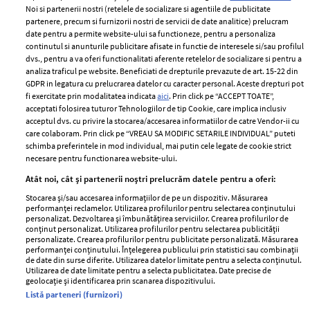
Noi si partenerii nostri (retelele de socializare si agentiile de publicitate
partenere, precum si furnizorii nostri de servicii de date analitice) prelucram
ELLE Style Awards
Termeni si conditii
date pentru a permite website-ului sa functioneze, pentru a personaliza
2024
continutul si anunturile publicitare afisate in functie de interesele si/sau profilul
Politica de
dvs., pentru a va oferi functionalitati aferente retelelor de socializare si pentru a
Despre ELLE
confidențialitate
analiza traficul pe website. Beneficiati de drepturile prevazute de art. 15-22 din
Romania
GDPR in legatura cu prelucrarea datelor cu caracter personal. Aceste drepturi pot
Politica de cookies
fi exercitate prin modalitatea indicata
aici
. Prin click pe “ACCEPT TOATE”,
Contact
Publicitate
acceptati folosirea tuturor Tehnologiilor de tip Cookie, care implica inclusiv
acceptul dvs. cu privire la stocarea/accesarea informatiilor de catre Vendor-ii cu
Abonamente
care colaboram. Prin click pe “VREAU SA MODIFIC SETARILE INDIVIDUAL” puteti
schimba preferintele in mod individual, mai putin cele legate de cookie strict
necesare pentru functionarea website-ului.
Stiri
Libertatea pentru
Atât noi, cât și partenerii noștri prelucrăm datele pentru a oferi:
femei
GSP
Stocarea și/sau accesarea informațiilor de pe un dispozitiv. Măsurarea
Viva
performanței reclamelor. Utilizarea profilurilor pentru selectarea conținutului
Unica
personalizat. Dezvoltarea și îmbunătățirea serviciilor. Crearea profilurilor de
Avantaje
conținut personalizat. Utilizarea profilurilor pentru selectarea publicității
Baby
personalizate. Crearea profilurilor pentru publicitate personalizată. Măsurarea
Retete practice
performanței conținutului. Înțelegerea publicului prin statistici sau combinații
Retete
de date din surse diferite. Utilizarea datelor limitate pentru a selecta conținutul.
Utilizarea de date limitate pentru a selecta publicitatea. Date precise de
geolocație și identificarea prin scanarea dispozitivului.
Pariază responsabil! Decizia ONJN nr. 821/25.09.2025.
Listă parteneri (furnizori)
Jocurile de noroc sunt interzise minorilor.