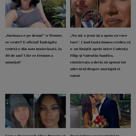
„Surioara e pe drum!” :o Wooow,
„Nu mi-e jenă să o spun cu voce
ce veste!! E oficial! Îndrăgita
tare”. Când toată lumea credea că
vedetă e din nou însărcinată, la
s-au liniștit apele între Codruța
40 de ani! Uite ce frumos a
Filip și Valentin Sanfira,
anunțat!
cântăreața a decis să spună tot
adevărul despre mariajul ei
eșuat
Cum a descoperit Alina Pușcău că
Despărțirea momentului în