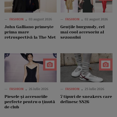
—
FASHION
03 august 2026
—
FASHION
02 august 2026
John Galliano primește
Gențile burgundy, cel
prima mare
mai cool accesoriu al
retrospectivă la The Met
sezonului
—
FASHION
26 iulie 2026
—
FASHION
25 iulie 2026
Piesele și accesoriile
7 tipuri de sneakers care
perfecte pentru o ținută
definesc SS26
de club