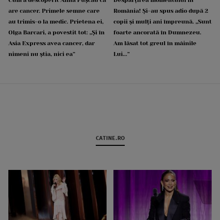
are cancer. Primele semne care
România! Și-au spus adio după 2
au trimis-o la medic. Prietena ei,
copii și mulți ani împreună. „Sunt
Olga Barcari, a povestit tot: „Și în
foarte ancorată în Dumnezeu.
Asia Express avea cancer, dar
Am lăsat tot greul în mâinile
nimeni nu știa, nici ea”
Lui...”
CATINE.RO