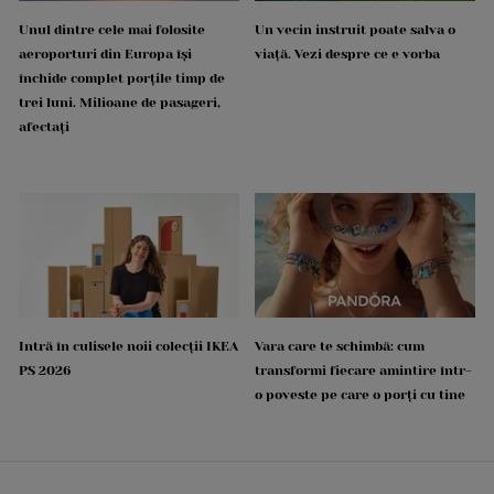
Unul dintre cele mai folosite
Un vecin instruit poate salva o
aeroporturi din Europa își
viață. Vezi despre ce e vorba
închide complet porțile timp de
trei luni. Milioane de pasageri,
afectați
Intră în culisele noii colecții IKEA
Vara care te schimbă: cum
PS 2026
transformi fiecare amintire într-
o poveste pe care o porți cu tine