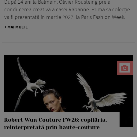
După 14 ani la Balmain, Olivier Rousteing preia
conducerea creativă a casei Rabanne. Prima sa colecție
va fi prezentată în martie 2027, la Paris Fashion Week.
+ MAI MULTE
Robert Wun Couture FW26: copilăria,
reinterpretată prin haute-couture