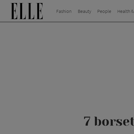
Fashion
Beauty
People
Health &
7 borse