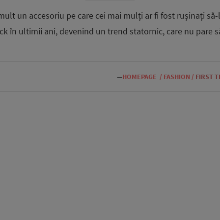
lt un accesoriu pe care cei mai mulți ar fi fost rușinați să-
 în ultimii ani, devenind un trend statornic, care nu pare 
—
HOMEPAGE
/
FASHION
/
FIRST 