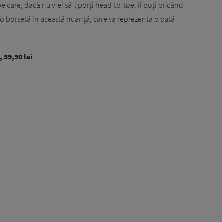
e care, dacă nu vrei să-l porți head-to-toe, îl poți oricând
, o borsetă în această nuanță, care va reprezenta o pată
 59,90 lei