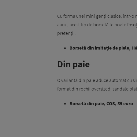
Cu forma unei mini genți clasice, într-
auriu, acest tip de borsetă te poate înso
pretenții.
Borsetă din imitație de piele, H
Din paie
O variantă din paie aduce automat cu sine
format din rochii oversized, sandale plat
Borsetă din paie, COS, 59 euro