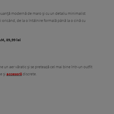
o nuanță modernă de maro și cu un detaliu minimalist
ți oricând, de la o întâlnire formală până la o cină cu
&M, 89,99 lei
 un aer văratic și se pretează cel mai bine într-un outfit
e și
accesorii
discrete.