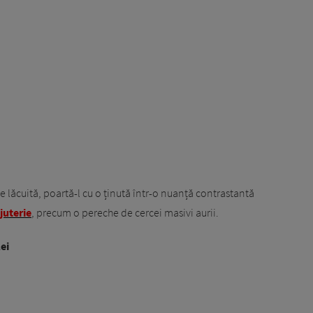
 lăcuită, poartă-l cu o ținută într-o nuanță contrastantă
juterie
, precum o pereche de cercei masivi aurii.
ei