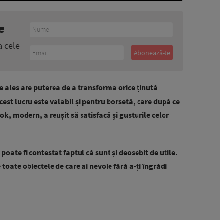
e
a cele
e ales are puterea de a transforma orice ținută
est lucru este valabil și pentru borsetă, care după ce
ok, modern, a reușit să satisfacă și gusturile celor
poate fi contestat faptul că sunt și deosebit de utile.
e toate obiectele de care ai nevoie fără a-ți îngrădi