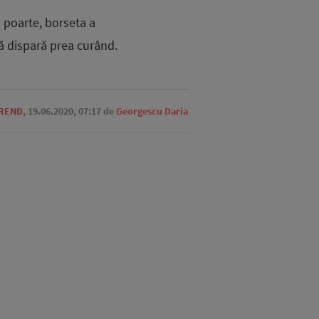
l poarte, borseta a
să dispară prea curând.
TREND
,
19.06.2020, 07:17
de
Georgescu Daria