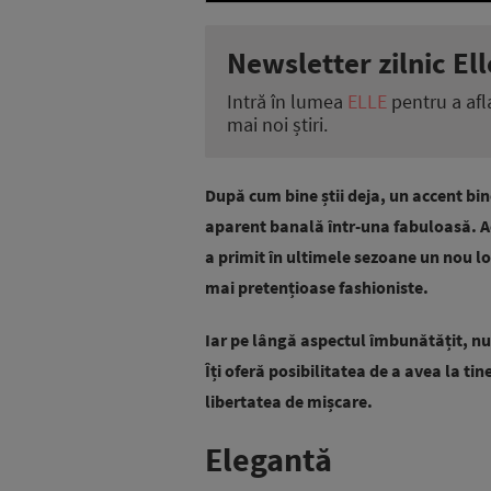
Newsletter zilnic Ell
Intră în lumea
ELLE
pentru a afl
mai noi știri.
După cum bine știi deja, un accent bin
aparent banală într-una fabuloasă. Ac
a primit în ultimele sezoane un nou lo
mai pretențioase fashioniste.
Iar pe lângă aspectul îmbunătățit, nu 
Îți oferă posibilitatea de a avea la tin
libertatea de mișcare.
Elegantă