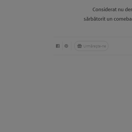
Considerat nu demu
sărbătorit un comeback
Urmărește-ne