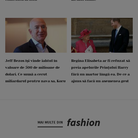
Jeff Bezos își vinde iahtul în
Regina Elisabeta ar fi refuzat să
valoare de 500 de milioane de
preia apelurile Prințului Harry
dolari. Ce sumă a cerut
fără un martor lângă ea. De ce a
miliardarul pentru nava sa, Koru
ajuns să facă un asemenea gest
fashion
MAI MULTE DIN