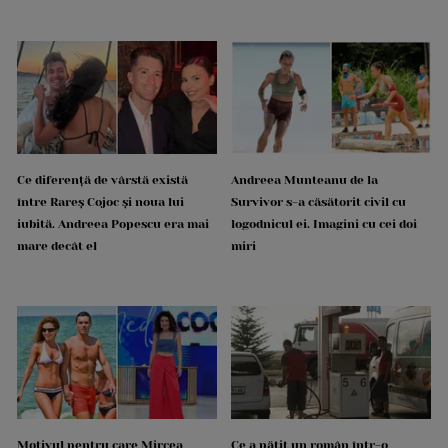
Ce diferență de vârstă există
Andreea Munteanu de la
între Rareș Cojoc și noua lui
Survivor s-a căsătorit civil cu
iubită. Andreea Popescu era mai
logodnicul ei. Imagini cu cei doi
mare decât el
miri
Motivul pentru care Mircea
Ce a pățit un român într-o