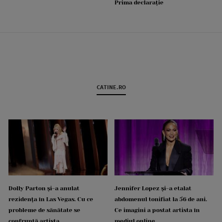
Prima declarație
CATINE.RO
Dolly Parton și-a anulat
Jennifer Lopez și-a etalat
rezidența în Las Vegas. Cu ce
abdomenul tonifiat la 56 de ani.
probleme de sănătate se
Ce imagini a postat artista în
confruntă artista
mediul online