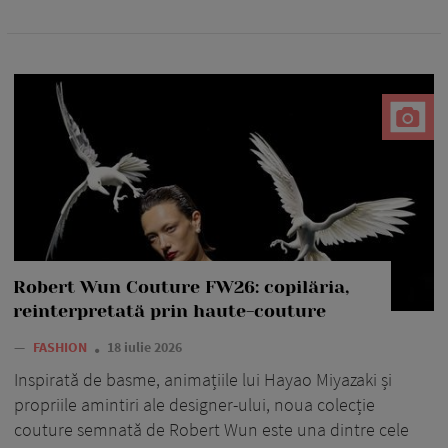
Robert Wun Couture FW26: copilăria,
reinterpretată prin haute-couture
—
FASHION
18 iulie 2026
Inspirată de basme, animațiile lui Hayao Miyazaki și
propriile amintiri ale designer-ului, noua colecție
couture semnată de Robert Wun este una dintre cele