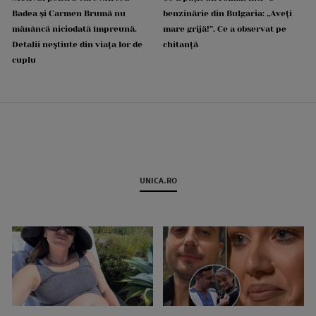
Badea și Carmen Brumă nu
benzinărie din Bulgaria: „Aveți
mănâncă niciodată împreună.
mare grijă!”. Ce a observat pe
Detalii neștiute din viața lor de
chitanță
cuplu
UNICA.RO