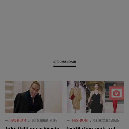
RECOMANDARI
—
FASHION
03 august 2026
—
FASHION
02 august 2026
John Galliano primește
Gențile burgundy, cel