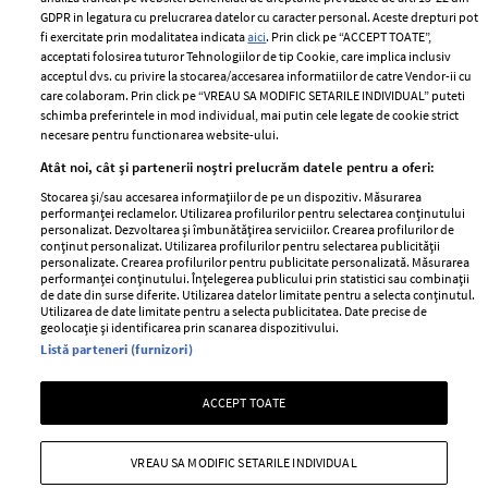
Romania
GDPR in legatura cu prelucrarea datelor cu caracter personal. Aceste drepturi pot
Politica de cookies
fi exercitate prin modalitatea indicata
aici
. Prin click pe “ACCEPT TOATE”,
Contact
Publicitate
acceptati folosirea tuturor Tehnologiilor de tip Cookie, care implica inclusiv
acceptul dvs. cu privire la stocarea/accesarea informatiilor de catre Vendor-ii cu
Abonamente
care colaboram. Prin click pe “VREAU SA MODIFIC SETARILE INDIVIDUAL” puteti
schimba preferintele in mod individual, mai putin cele legate de cookie strict
necesare pentru functionarea website-ului.
Stiri
Libertatea pentru
Atât noi, cât și partenerii noștri prelucrăm datele pentru a oferi:
femei
GSP
Stocarea și/sau accesarea informațiilor de pe un dispozitiv. Măsurarea
Viva
performanței reclamelor. Utilizarea profilurilor pentru selectarea conținutului
Unica
personalizat. Dezvoltarea și îmbunătățirea serviciilor. Crearea profilurilor de
Avantaje
conținut personalizat. Utilizarea profilurilor pentru selectarea publicității
Baby
personalizate. Crearea profilurilor pentru publicitate personalizată. Măsurarea
Retete practice
performanței conținutului. Înțelegerea publicului prin statistici sau combinații
Retete
de date din surse diferite. Utilizarea datelor limitate pentru a selecta conținutul.
Utilizarea de date limitate pentru a selecta publicitatea. Date precise de
geolocație și identificarea prin scanarea dispozitivului.
Pariază responsabil! Decizia ONJN nr. 821/25.09.2025.
Listă parteneri (furnizori)
Jocurile de noroc sunt interzise minorilor.
ACCEPT TOATE
Copyright © 2026 Ringier Romania SRL
VREAU SA MODIFIC SETARILE INDIVIDUAL