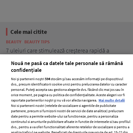
Cele mai citite
BEAUTY
BEAUTY TIPS
BE
țe
7 uleiuri care stimulează creșterea rapidă a
Ce
părului
de
Nouă ne pasă ca datele tale personale să rămână
confidențiale
Noi și partenerii noștri
594
stocăm și/sau accesăm informații pe dispozitivul
dvs., precum identificatorii cookie unici pentru prelucrarea datelor cu caracter
personal. Puteți accepta sau gestiona alegerile dvs. făcând clic mai jos sau în
orice moment, pe pagina cu politica de confidențialitate. Aceste alegeri vor fi
raportate partenerilor noștri și nu vă vor afecta navigarea.
Mai multe detalii
Noi si partenerii nostri (retelele de socializare si agentiile de publicitate
partenere, precum si furnizorii nostri de servicii de date analitice) prelucram
ELLE Style Awards
Termeni si conditii
date pentru a permite website-ului sa functioneze, pentru a personaliza
2024
continutul si anunturile publicitare afisate in functie de interesele si/sau profilul
Politica de
dvs., pentru a va oferi functionalitati aferente retelelor de socializare si pentru a
Despre ELLE
confidențialitate
analiza traficul pe website. Beneficiati de drepturile prevazute de art. 15-22 din