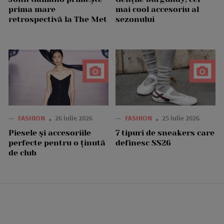
prima mare
mai cool accesoriu al
retrospectivă la The Met
sezonului
—
FASHION
26 iulie 2026
—
FASHION
25 iulie 2026
Piesele și accesoriile
7 tipuri de sneakers care
perfecte pentru o ținută
definesc SS26
de club