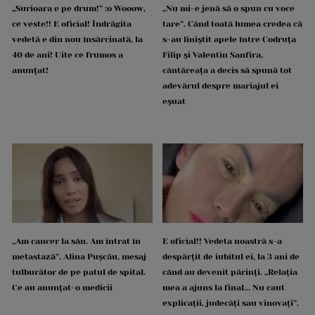
„Surioara e pe drum!” :o Wooow,
„Nu mi-e jenă să o spun cu voce
ce veste!! E oficial! Îndrăgita
tare”. Când toată lumea credea că
vedetă e din nou însărcinată, la
s-au liniștit apele între Codruța
40 de ani! Uite ce frumos a
Filip și Valentin Sanfira,
anunțat!
cântăreața a decis să spună tot
adevărul despre mariajul ei
eșuat
„Am cancer la sân. Am intrat în
E oficial!! Vedeta noastră s-a
metastază”. Alina Pușcău, mesaj
despărțit de iubitul ei, la 3 ani de
tulburător de pe patul de spital.
când au devenit părinți. „Relația
Ce au anunțat-o medicii
mea a ajuns la final... Nu caut
explicații, judecăți sau vinovați”.