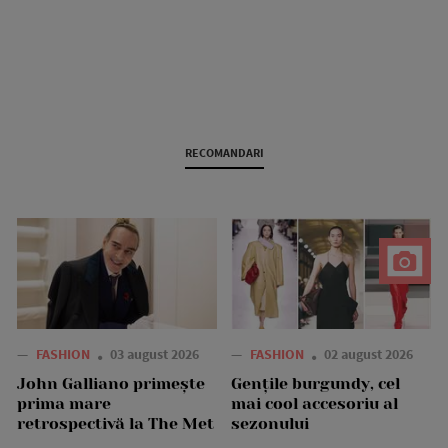
RECOMANDARI
—
FASHION
03 august 2026
—
FASHION
02 august 2026
John Galliano primește
Gențile burgundy, cel
prima mare
mai cool accesoriu al
retrospectivă la The Met
sezonului