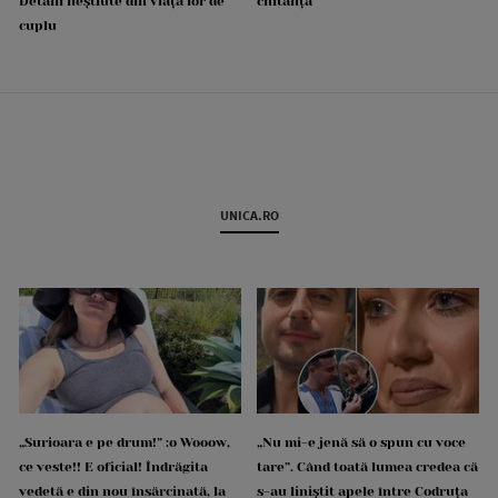
Detalii neștiute din viața lor de
chitanță
cuplu
UNICA.RO
„Surioara e pe drum!” :o Wooow,
„Nu mi-e jenă să o spun cu voce
ce veste!! E oficial! Îndrăgita
tare”. Când toată lumea credea că
vedetă e din nou însărcinată, la
s-au liniștit apele între Codruța