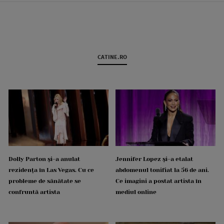
CATINE.RO
Dolly Parton și-a anulat
Jennifer Lopez și-a etalat
rezidența în Las Vegas. Cu ce
abdomenul tonifiat la 56 de ani.
probleme de sănătate se
Ce imagini a postat artista în
confruntă artista
mediul online