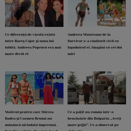
Ce diferență de vârstă există
Andreea Munteanu de la
între Rareș Cojoc și noua lui
Survivor s-a căsătorit civil cu
iubită. Andreea Popescu era mai
logodnicul ei. Imagini cu cei doi
mare decât el
miri
Motivul pentru care Mircea
Ce a pățit un român într-o
Badea și Carmen Brumă nu
benzinărie din Bulgaria: „Aveți
mănâncă niciodată împreună.
mare grijă!”. Ce a observat pe