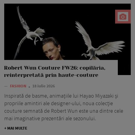
Robert Wun Couture FW26: copilăria,
reinterpretată prin haute-couture
—
FASHION
18 iulie 2026
Inspirată de basme, animațiile lui Hayao Miyazaki și
propriile amintiri ale designer-ului, noua colecție
couture semnată de Robert Wun este una dintre cele
mai imaginative prezentări ale sezonului.
+ MAI MULTE