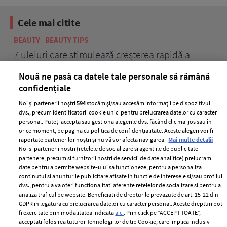
Cele mai citite
BEAUTY
BEAUTY TIPS
BE
țe
7 uleiuri care stimulează creșterea rapidă a
Ce
părului
de
Nouă ne pasă ca datele tale personale să rămână
confidențiale
Noi și partenerii noștri
594
stocăm și/sau accesăm informații pe dispozitivul
dvs., precum identificatorii cookie unici pentru prelucrarea datelor cu caracter
personal. Puteți accepta sau gestiona alegerile dvs. făcând clic mai jos sau în
orice moment, pe pagina cu politica de confidențialitate. Aceste alegeri vor fi
raportate partenerilor noștri și nu vă vor afecta navigarea.
Mai multe detalii
Noi si partenerii nostri (retelele de socializare si agentiile de publicitate
partenere, precum si furnizorii nostri de servicii de date analitice) prelucram
ELLE Style Awards
Termeni si conditii
date pentru a permite website-ului sa functioneze, pentru a personaliza
2024
continutul si anunturile publicitare afisate in functie de interesele si/sau profilul
Politica de
dvs., pentru a va oferi functionalitati aferente retelelor de socializare si pentru a
Despre ELLE
confidențialitate
analiza traficul pe website. Beneficiati de drepturile prevazute de art. 15-22 din
Romania
GDPR in legatura cu prelucrarea datelor cu caracter personal. Aceste drepturi pot
Politica de cookies
fi exercitate prin modalitatea indicata
aici
. Prin click pe “ACCEPT TOATE”,
Contact
Publicitate
acceptati folosirea tuturor Tehnologiilor de tip Cookie, care implica inclusiv