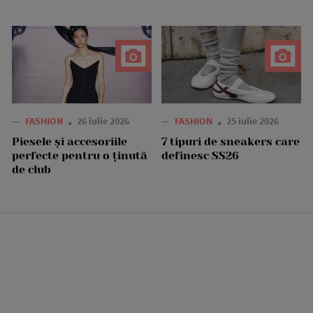
—
FASHION
26 iulie 2026
—
FASHION
25 iulie 2026
Piesele și accesoriile
7 tipuri de sneakers care
perfecte pentru o ținută
definesc SS26
de club