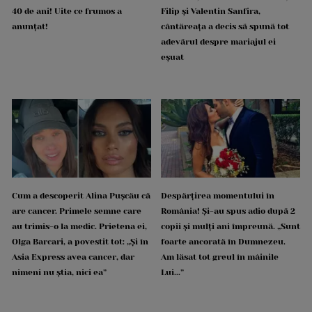
40 de ani! Uite ce frumos a
Filip și Valentin Sanfira,
anunțat!
cântăreața a decis să spună tot
adevărul despre mariajul ei
eșuat
Cum a descoperit Alina Pușcău că
Despărțirea momentului în
are cancer. Primele semne care
România! Și-au spus adio după 2
au trimis-o la medic. Prietena ei,
copii și mulți ani împreună. „Sunt
Olga Barcari, a povestit tot: „Și în
foarte ancorată în Dumnezeu.
Asia Express avea cancer, dar
Am lăsat tot greul în mâinile
nimeni nu știa, nici ea”
Lui...”