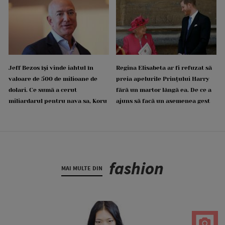
Jeff Bezos își vinde iahtul în
Regina Elisabeta ar fi refuzat să
valoare de 500 de milioane de
preia apelurile Prințului Harry
dolari. Ce sumă a cerut
fără un martor lângă ea. De ce a
miliardarul pentru nava sa, Koru
ajuns să facă un asemenea gest
fashion
MAI MULTE DIN