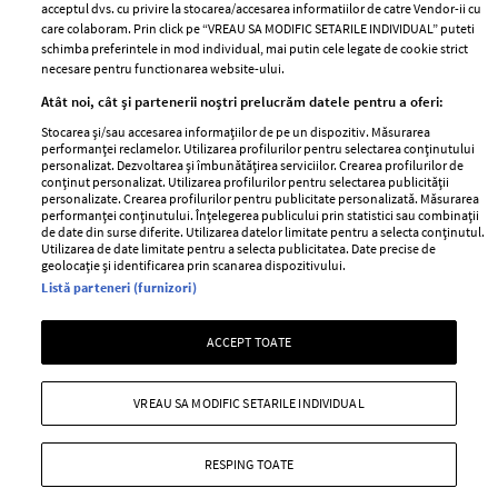
acceptul dvs. cu privire la stocarea/accesarea informatiilor de catre Vendor-ii cu
Abonamente
care colaboram. Prin click pe “VREAU SA MODIFIC SETARILE INDIVIDUAL” puteti
schimba preferintele in mod individual, mai putin cele legate de cookie strict
necesare pentru functionarea website-ului.
Stiri
Libertatea pentru
Atât noi, cât și partenerii noștri prelucrăm datele pentru a oferi:
femei
GSP
Stocarea și/sau accesarea informațiilor de pe un dispozitiv. Măsurarea
Viva
performanței reclamelor. Utilizarea profilurilor pentru selectarea conținutului
Unica
personalizat. Dezvoltarea și îmbunătățirea serviciilor. Crearea profilurilor de
Avantaje
conținut personalizat. Utilizarea profilurilor pentru selectarea publicității
Baby
personalizate. Crearea profilurilor pentru publicitate personalizată. Măsurarea
Retete practice
performanței conținutului. Înțelegerea publicului prin statistici sau combinații
Retete
de date din surse diferite. Utilizarea datelor limitate pentru a selecta conținutul.
Utilizarea de date limitate pentru a selecta publicitatea. Date precise de
geolocație și identificarea prin scanarea dispozitivului.
Pariază responsabil! Decizia ONJN nr. 821/25.09.2025.
Listă parteneri (furnizori)
Jocurile de noroc sunt interzise minorilor.
ACCEPT TOATE
Copyright © 2026 Ringier Romania SRL
VREAU SA MODIFIC SETARILE INDIVIDUAL
RESPING TOATE