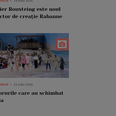
SHION
14 iulie 2026
vier Rousteing este noul
ector de creație Rabanne
SHION
11 iulie 2026
orurile care au schimbat
da