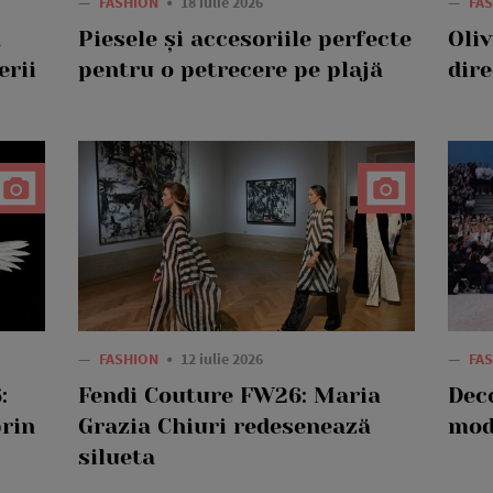
—
FASHION
18 iulie 2026
—
FA
ă
Piesele și accesoriile perfecte
Oli
erii
pentru o petrecere pe plajă
dir
—
FASHION
12 iulie 2026
—
FA
:
Fendi Couture FW26: Maria
Dec
prin
Grazia Chiuri redesenează
mo
silueta