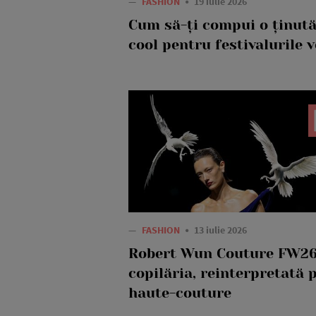
—
FASHION
19 iulie 2026
Cum să-ți compui o ținut
cool pentru festivalurile v
—
FASHION
13 iulie 2026
Robert Wun Couture FW26
copilăria, reinterpretată 
haute-couture