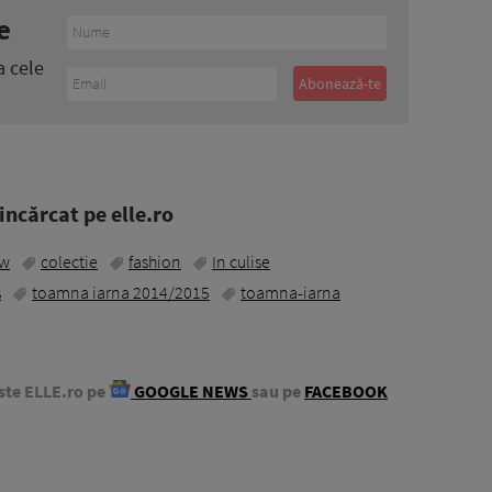
e
a cele
ncărcat pe elle.ro
ow
colectie
fashion
In culise
s
toamna iarna 2014/2015
toamna-iarna
ste ELLE.ro pe
GOOGLE NEWS
sau pe
FACEBOOK