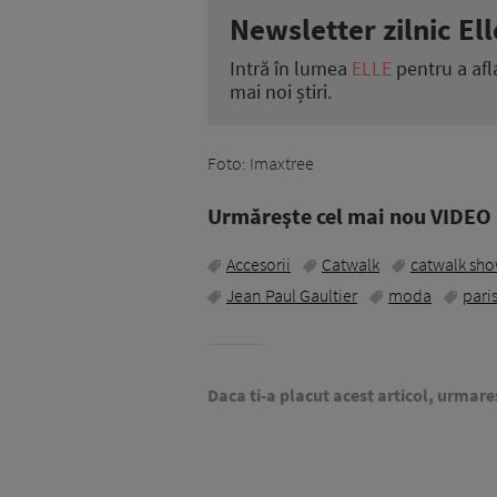
Newsletter zilnic Ell
Intră în lumea
ELLE
pentru a afl
mai noi știri.
Foto: Imaxtree
Urmăreşte cel mai nou VIDEO i
Accesorii
Catwalk
catwalk sh
Jean Paul Gaultier
moda
pari
Daca ti-a placut acest articol, urmare