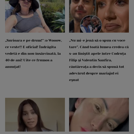
„Surioara e pe drum!” :o Wooow,
„Nu mi-e jenă să o spun cu voce
ce veste!! E oficial! Îndrăgita
tare”. Când toată lumea credea că
vedetă e din nou însărcinată, la
s-au liniștit apele între Codruța
40 de ani! Uite ce frumos a
Filip și Valentin Sanfira,
anunțat!
cântăreața a decis să spună tot
adevărul despre mariajul ei
eșuat