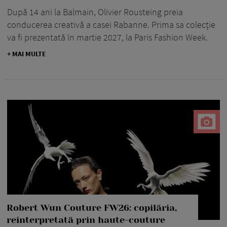
După 14 ani la Balmain, Olivier Rousteing preia
conducerea creativă a casei Rabanne. Prima sa colecție
va fi prezentată în martie 2027, la Paris Fashion Week.
+ MAI MULTE
Robert Wun Couture FW26: copilăria,
reinterpretată prin haute-couture