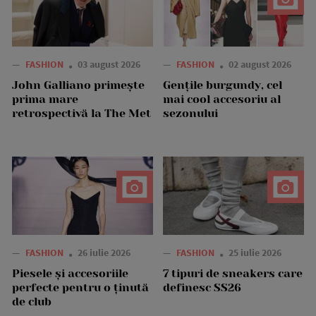
—
FASHION
03 august 2026
—
FASHION
02 august 2026
John Galliano primește
Gențile burgundy, cel
prima mare
mai cool accesoriu al
retrospectivă la The Met
sezonului
—
FASHION
26 iulie 2026
—
FASHION
25 iulie 2026
Piesele și accesoriile
7 tipuri de sneakers care
perfecte pentru o ținută
definesc SS26
de club