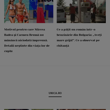
Motivul pentru care Mircea
Ce a pățit un român într-o
Badea și Carmen Brumă nu
benzinărie din Bulgaria: „Aveți
mănâncă niciodată împreună.
mare grijă!”. Ce a observat pe
Detalii neștiute din viața lor de
chitanță
cuplu
UNICA.RO