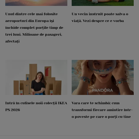
Unul dintre cele mai folosite
Un vecin instruit poate salva o
aeroporturi din Europa își
viață. Vezi despre ce e vorba
închide complet porțile timp de
trei luni. Milioane de pasageri,
afectați
Intră în culisele noii colecții IKEA
Vara care te schimbă: cum
PS 2026
transformi fiecare amintire într-
o poveste pe care o porți cu tine