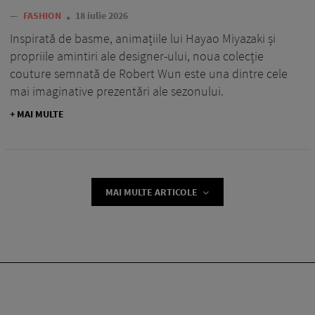
—
FASHION
18 iulie 2026
Inspirată de basme, animațiile lui Hayao Miyazaki și
propriile amintiri ale designer-ului, noua colecție
couture semnată de Robert Wun este una dintre cele
mai imaginative prezentări ale sezonului.
+ MAI MULTE
MAI MULTE ARTICOLE