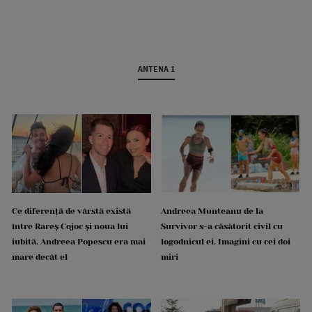
ANTENA 1
Ce diferență de vârstă există
Andreea Munteanu de la
între Rareș Cojoc și noua lui
Survivor s-a căsătorit civil cu
iubită. Andreea Popescu era mai
logodnicul ei. Imagini cu cei doi
mare decât el
miri