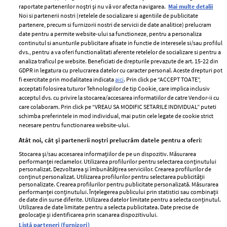
raportate partenerilor noștri și nu vă vor afecta navigarea.
Mai multe detalii
Noi si partenerii nostri (retelele de socializare si agentiile de publicitate
partenere, precum si furnizorii nostri de servicii de date analitice) prelucram
ELLE Style Awards
Termeni si conditii
date pentru a permite website-ului sa functioneze, pentru a personaliza
2024
continutul si anunturile publicitare afisate in functie de interesele si/sau profilul
Politica de
dvs., pentru a va oferi functionalitati aferente retelelor de socializare si pentru a
Despre ELLE
confidențialitate
analiza traficul pe website. Beneficiati de drepturile prevazute de art. 15-22 din
Romania
GDPR in legatura cu prelucrarea datelor cu caracter personal. Aceste drepturi pot
Politica de cookies
fi exercitate prin modalitatea indicata
aici
. Prin click pe “ACCEPT TOATE”,
Contact
Publicitate
acceptati folosirea tuturor Tehnologiilor de tip Cookie, care implica inclusiv
acceptul dvs. cu privire la stocarea/accesarea informatiilor de catre Vendor-ii cu
Abonamente
care colaboram. Prin click pe “VREAU SA MODIFIC SETARILE INDIVIDUAL” puteti
schimba preferintele in mod individual, mai putin cele legate de cookie strict
necesare pentru functionarea website-ului.
Stiri
Libertatea pentru
Atât noi, cât și partenerii noștri prelucrăm datele pentru a oferi:
femei
GSP
Stocarea și/sau accesarea informațiilor de pe un dispozitiv. Măsurarea
Viva
performanței reclamelor. Utilizarea profilurilor pentru selectarea conținutului
Unica
personalizat. Dezvoltarea și îmbunătățirea serviciilor. Crearea profilurilor de
Avantaje
conținut personalizat. Utilizarea profilurilor pentru selectarea publicității
Baby
personalizate. Crearea profilurilor pentru publicitate personalizată. Măsurarea
Retete practice
performanței conținutului. Înțelegerea publicului prin statistici sau combinații
Retete
de date din surse diferite. Utilizarea datelor limitate pentru a selecta conținutul.
Utilizarea de date limitate pentru a selecta publicitatea. Date precise de
geolocație și identificarea prin scanarea dispozitivului.
Pariază responsabil! Decizia ONJN nr. 821/25.09.2025.
Listă parteneri (furnizori)