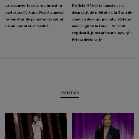
„Am cancer la sân. Am intrat în
E oficial!! Vedeta noastră s-a
metastază”. Alina Pușcău, mesaj
despărțit de iubitul ei, la 3 ani de
tulburător de pe patul de spital.
când au devenit părinți. „Relația
Ce au anunțat-o medicii
mea a ajuns la final... Nu caut
explicații, judecăți sau vinovați”.
Prima declarație
CATINE.RO