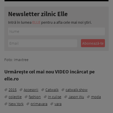
Newsletter zilnic Elle
Intră în lumea
ELLE
pentru a afla cele mai noi știri.
Foto: Imaxtree
Urmăreşte cel mai nou VIDEO incărcat pe
elle.ro
2015
Accesorii
Catwalk
catwalk show
colectie
fashion
In culise
Jason Wu
moda
New York
primavara
vara