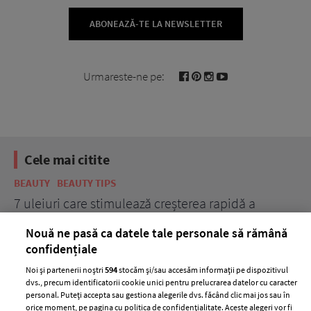
ABONEAZĂ-TE LA NEWSLETTER
Urmareste-ne pe:
Cele mai citite
BEAUTY
BEAUTY TIPS
BE
țe
7 uleiuri care stimulează creșterea rapidă a
Ce
părului
de
Nouă ne pasă ca datele tale personale să rămână
confidențiale
Noi și partenerii noștri
594
stocăm și/sau accesăm informații pe dispozitivul
dvs., precum identificatorii cookie unici pentru prelucrarea datelor cu caracter
personal. Puteți accepta sau gestiona alegerile dvs. făcând clic mai jos sau în
orice moment, pe pagina cu politica de confidențialitate. Aceste alegeri vor fi