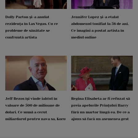
Dolly Parton și-a anulat
Jennifer Lopez și-a etalat
rezidența în Las Vegas. Cu ce
abdomenul tonifiat la 56 de ani.
probleme de sănătate se
Ce imagini a postat artista în
confruntă artista
mediul online
Jeff Bezos își vinde iahtul în
Regina Elisabeta ar fi refuzat să
valoare de 500 de milioane de
preia apelurile Prințului Harry
dolari. Ce sumă a cerut
fără un martor lângă ea. De ce a
miliardarul pentru nava sa, Koru
ajuns să facă un asemenea gest