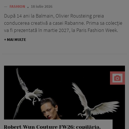
—
FASHION
18 iulie 2026
După 14 ani la Balmain, Olivier Rousteing preia
conducerea creativă a casei Rabanne. Prima sa colecție
va fi prezentată în martie 2027, la Paris Fashion Week.
+ MAI MULTE
Robert Wun Couture FW26: copilăria,