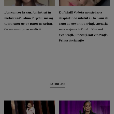
„Am cancer la sân. Am intrat în
E oficial!! Vedeta noastră s-a
metastază”. Alina Pușcău, mesaj
despărțit de iubitul ei, la 3 ani de
tulburător de pe patul de spital.
când au devenit părinți. „Relația
Ce au anunțat-o medicii
mea a ajuns la final... Nu caut
explicații, judecăți sau vinovați”.
Prima declarație
CATINE.RO