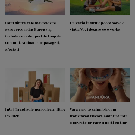
Unul dintre cele mai folosite
Un vecin instruit poate salva o
aeroporturi din Europa își
viață. Vezi despre ce e vorba
închide complet porțile timp de
trei luni. Milioane de pasageri,
afectați
Intră în culisele noii colecții IKEA
Vara care te schimbă: cum
PS 2026
transformi fiecare amintire într-
o poveste pe care o porți cu tine