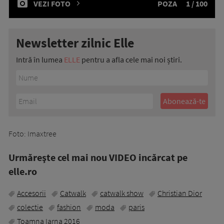
VEZI FOTO
POZA
1 / 100
Newsletter zilnic Elle
Intră în lumea
ELLE
pentru a afla cele mai noi știri.
Foto: Imaxtree
Urmăreşte cel mai nou VIDEO incărcat pe
elle.ro
Accesorii
Catwalk
catwalk show
Christian Dior
colectie
fashion
moda
paris
Toamna Iarna 2016