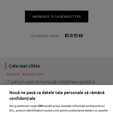
ABONEAZĂ-TE LA NEWSLETTER
Urmareste-ne pe:
Cele mai citite
BEAUTY
BEAUTY TIPS
BE
țe
7 uleiuri care stimulează creșterea rapidă a
Ce
părului
de
Nouă ne pasă ca datele tale personale să rămână
confidențiale
Noi și partenerii noștri
594
stocăm și/sau accesăm informații pe dispozitivul
dvs., precum identificatorii cookie unici pentru prelucrarea datelor cu caracter