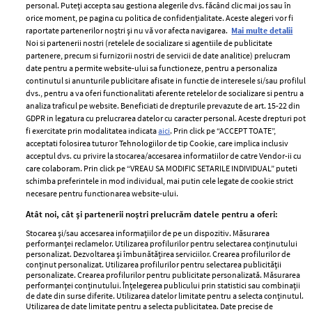
personal. Puteți accepta sau gestiona alegerile dvs. făcând clic mai jos sau în
orice moment, pe pagina cu politica de confidențialitate. Aceste alegeri vor fi
raportate partenerilor noștri și nu vă vor afecta navigarea.
Mai multe detalii
Noi si partenerii nostri (retelele de socializare si agentiile de publicitate
partenere, precum si furnizorii nostri de servicii de date analitice) prelucram
ELLE Style Awards
Termeni si conditii
date pentru a permite website-ului sa functioneze, pentru a personaliza
2024
continutul si anunturile publicitare afisate in functie de interesele si/sau profilul
Politica de
dvs., pentru a va oferi functionalitati aferente retelelor de socializare si pentru a
Despre ELLE
confidențialitate
analiza traficul pe website. Beneficiati de drepturile prevazute de art. 15-22 din
Romania
GDPR in legatura cu prelucrarea datelor cu caracter personal. Aceste drepturi pot
Politica de cookies
fi exercitate prin modalitatea indicata
aici
. Prin click pe “ACCEPT TOATE”,
Contact
Publicitate
acceptati folosirea tuturor Tehnologiilor de tip Cookie, care implica inclusiv
acceptul dvs. cu privire la stocarea/accesarea informatiilor de catre Vendor-ii cu
Abonamente
care colaboram. Prin click pe “VREAU SA MODIFIC SETARILE INDIVIDUAL” puteti
schimba preferintele in mod individual, mai putin cele legate de cookie strict
necesare pentru functionarea website-ului.
Stiri
Libertatea pentru
Atât noi, cât și partenerii noștri prelucrăm datele pentru a oferi:
femei
GSP
Stocarea și/sau accesarea informațiilor de pe un dispozitiv. Măsurarea
Viva
performanței reclamelor. Utilizarea profilurilor pentru selectarea conținutului
Unica
personalizat. Dezvoltarea și îmbunătățirea serviciilor. Crearea profilurilor de
Avantaje
conținut personalizat. Utilizarea profilurilor pentru selectarea publicității
Baby
personalizate. Crearea profilurilor pentru publicitate personalizată. Măsurarea
Retete practice
performanței conținutului. Înțelegerea publicului prin statistici sau combinații
Retete
de date din surse diferite. Utilizarea datelor limitate pentru a selecta conținutul.
Utilizarea de date limitate pentru a selecta publicitatea. Date precise de