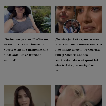
„Surioara e pe drum!” :o Wooow,
„Nu mi-e jenă să o spun cu voce
ce veste!! E oficial! Îndrăgita
tare”. Când toată lumea credea că
vedetă e din nou însărcinată, la
s-au liniștit apele între Codruța
40 de ani! Uite ce frumos a
Filip și Valentin Sanfira,
anunțat!
cântăreața a decis să spună tot
adevărul despre mariajul ei
eșuat