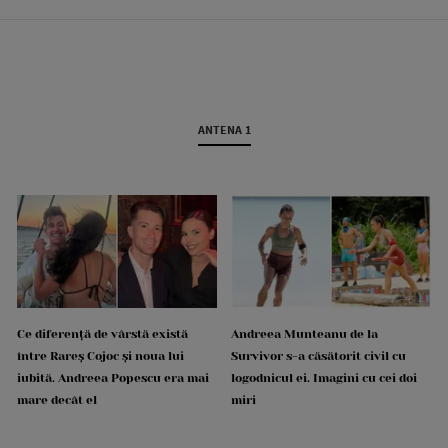
ANTENA 1
Ce diferență de vârstă există
Andreea Munteanu de la
între Rareș Cojoc și noua lui
Survivor s-a căsătorit civil cu
iubită. Andreea Popescu era mai
logodnicul ei. Imagini cu cei doi
mare decât el
miri