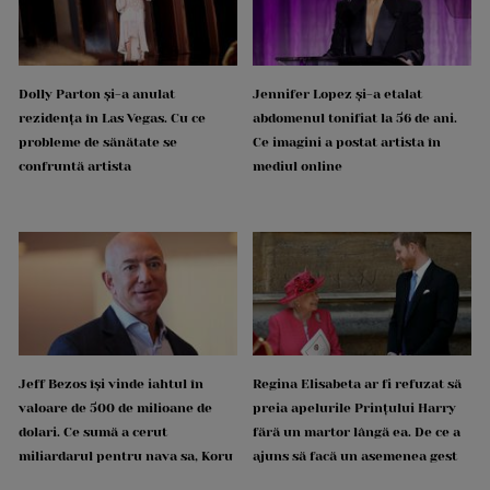
Dolly Parton și-a anulat
Jennifer Lopez și-a etalat
rezidența în Las Vegas. Cu ce
abdomenul tonifiat la 56 de ani.
probleme de sănătate se
Ce imagini a postat artista în
confruntă artista
mediul online
Jeff Bezos își vinde iahtul în
Regina Elisabeta ar fi refuzat să
valoare de 500 de milioane de
preia apelurile Prințului Harry
dolari. Ce sumă a cerut
fără un martor lângă ea. De ce a
miliardarul pentru nava sa, Koru
ajuns să facă un asemenea gest