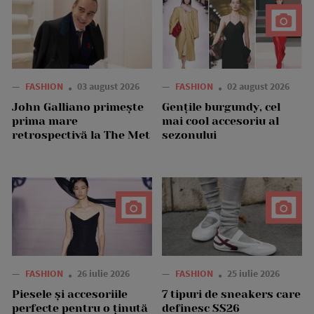
—
FASHION
03 august 2026
—
FASHION
02 august 2026
John Galliano primește
Gențile burgundy, cel
prima mare
mai cool accesoriu al
retrospectivă la The Met
sezonului
—
FASHION
26 iulie 2026
—
FASHION
25 iulie 2026
Piesele și accesoriile
7 tipuri de sneakers care
perfecte pentru o ținută
definesc SS26