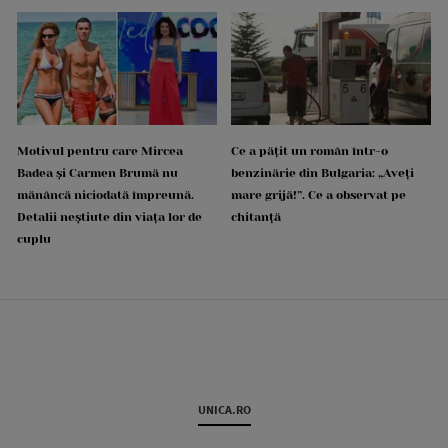
Motivul pentru care Mircea
Ce a pățit un român într-o
Badea și Carmen Brumă nu
benzinărie din Bulgaria: „Aveți
mănâncă niciodată împreună.
mare grijă!”. Ce a observat pe
Detalii neștiute din viața lor de
chitanță
cuplu
UNICA.RO