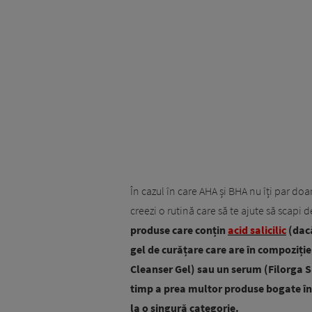
În cazul în care AHA și BHA nu îți par doar n
creezi o rutină care să te ajute să scapi
produse care conțin
acid salicilic
(dacă
gel de curățare care are în compoziți
Cleanser Gel) sau un serum (Filorga Sk
timp a prea multor produse bogate în a
la o singură categorie.