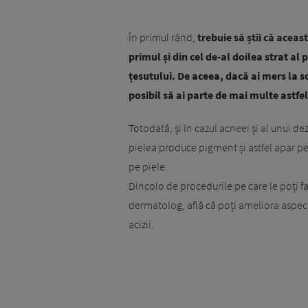
În primul rând,
trebuie să știi că acea
primul și din cel de-al doilea strat al
țesutului. De aceea, dacă ai mers la s
posibil să ai parte de mai multe astfel
Totodată, și în cazul acneei și al unui d
pielea produce pigment și astfel apar pe
pe piele.
Dincolo de procedurile pe care le poți f
dermatolog, află că poți ameliora aspec
acizii.