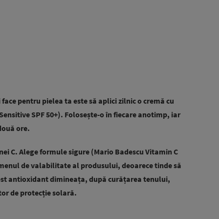
 face pentru pielea ta este să aplici zilnic o cremă cu
ensitive SPF 50+). Folosește-o în fiecare anotimp, iar
 două ore.
nei C. Alege formule sigure (Mario Badescu Vitamin C
menul de valabilitate al produsului, deoarece tinde să
st antioxidant dimineața, după curățarea tenului,
tor de protecție solară.