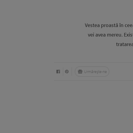
Vestea proastă în ceea
vei avea mereu. Exist
tratare
Urmărește-ne