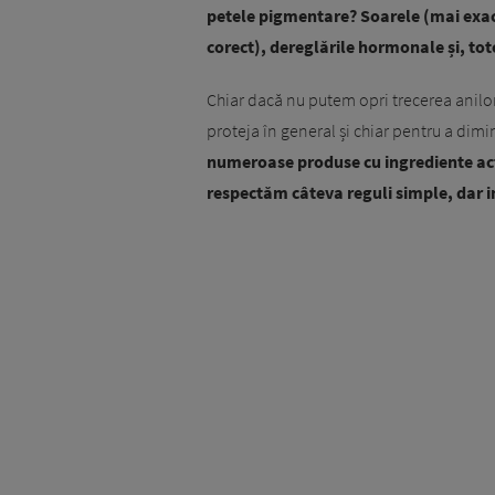
petele pigmentare? Soarele (mai exact
corect), dereglările hormonale și, tot
Chiar dacă nu putem opri trecerea anilor
proteja în general și chiar pentru a dim
numeroase produse cu ingrediente acti
respectăm câteva reguli simple, dar 