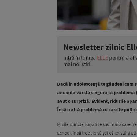
Newsletter zilnic Ell
Intră în lumea
ELLE
pentru a afl
mai noi știri.
Dacă în adolescență te gândeai cum să
anumită vârstă singura ta problemă (
avut o surpriză. Evident, ridurile apar 
Însă o altă problemă cu care te poți 
Micile puncte roșiatice sau maro care n
acneei, însă trebuie să știi că există și al