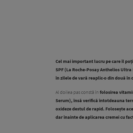
Cel mai important lucru pe care îl poți
SPF (La Roche-Posay Anthelios Ultra S
în zilele de vară reaplic-o din două în
Al doilea pas constă în
folosirea vitami
Serum), însă verifică întotdeauna ter
oxideze destul de rapid.
Folosește ace
dar înainte de aplicarea cremei cu fac