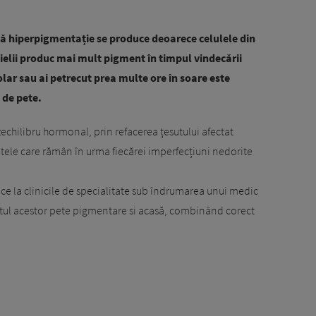
stă hiperpigmentație se produce deoarece celulele din
 pielii produc mai mult pigment în timpul vindecării
olar sau ai petrecut prea multe ore în soare este
 de pete.
ezechilibru hormonal, prin refacerea țesutului afectat
tele care rămân în urma fiecărei imperfecțiuni nedorite
ace la clinicile de specialitate sub îndrumarea unui medic
tul acestor pete pigmentare si acasă, combinând corect