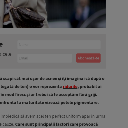
e
a cele
 scapi cât mai ușor de acnee și îți imaginai că după o
legată de ten) o vor reprezenta
ridurile
, probabil ai
în mod firesc și ar trebui să le acceptăm fără griji.
confrunta la maturitate vizează petele pigmentare.
e împiedică să avem acel ten perfect uniform apar în urma
te cauze.
Care sunt principalii factori care provoacă