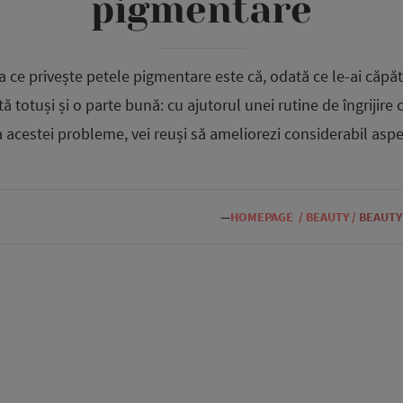
pigmentare
 ce privește petele pigmentare este că, odată ce le-ai căpăt
ă totuși și o parte bună: cu ajutorul unei rutine de îngrijire
a acestei probleme, vei reuși să ameliorezi considerabil aspec
—
HOMEPAGE
/
BEAUTY
/
BEAUTY