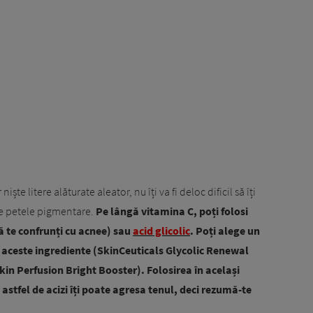
iște litere alăturate aleator, nu îți va fi deloc dificil să îți
 de petele pigmentare.
Pe lângă vitamina C, poți folosi
 te confrunți cu acnee) sau
acid glicolic
. Poți alege un
e aceste ingrediente (SkinCeuticals Glycolic Renewal
in Perfusion Bright Booster). Folosirea în același
stfel de acizi îți poate agresa tenul, deci rezumă-te