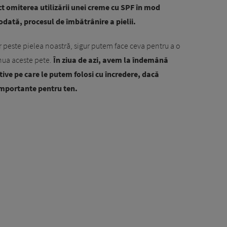
 omiterea utilizării unei creme cu SPF în mod
odată, procesul de îmbătrânire a pielii.
 peste pielea noastră, sigur putem face ceva pentru a o
inua aceste pete.
În ziua de azi, avem la îndemână
ve pe care le putem folosi cu încredere, dacă
importante pentru ten.