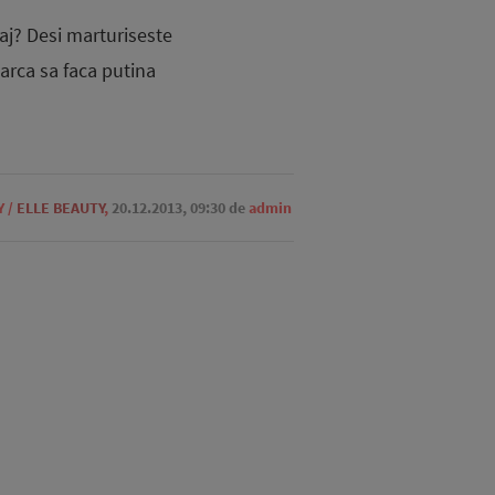
j? Desi marturiseste
arca sa faca putina
Y
/
ELLE BEAUTY
,
20.12.2013, 09:30
de
admin