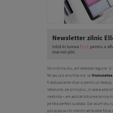
Newsletter zilnic Ell
Intră în lumea
ELLE
pentru a afl
mai noi știri.
De cind ma stiu, am detestat re­gulile. Si
fel sau la o anumita ora. Iar
frumusetea 
fi debusolante chiar si pentru un beauty
rebeliune, pe princi­piul „in seara asta 
nestiinta – am aplicat lotiunea tonica in
pe fata perfect curatata. Dar acum stiu 
pot ajuta sa imi mentin atributele fizice 