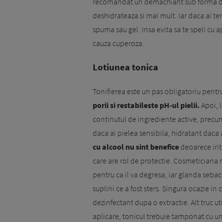
recomandat un demachiant sub forma de 
deshidrateaza si mai mult. Iar daca ai te
spuma sau gel. Insa evita sa te speli cu a
cauza cuperoza.
Lotiunea tonica
Tonifierea este un pas obli­gatoriu pentru 
porii si res­tabileste pH-ul pielii.
Apoi, l
continutul de ingrediente ac­­tive, precu
daca ai pi­elea sensibila, hidratant daca a
cu alcool nu sint benefice
deoarece irit
care are rol de pro­tectie. Cosme­ticiana 
pentru ca il va degresa, iar glanda seba
suplini ce a fost sters. Singura ocazie in
dezinfectant dupa o extractie. Alt truc ut
aplicare, tonicul trebuie tamponat cu un s