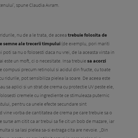
enului', spune Claudia Avram.
ridurile, nu de a le trata, de aceea
trebuie folosita de
e semne ale trecerii timpului
(de exemplu, pori mariti
i poti sa nu o folosesti daca nu vrei, de la aceasta virsta in
i este un moft, ci o necesitate. Insa trebuie
sa acorzi
 compusi precum retinolul si acidul din fructe, cu toate
cu ridurile, pot sensibiliza pielea la soare. De aceea este
sau sa aplici si un strat de crema cu protectie UV peste ele,
 folosesti cremele cu ingrediente ce sti­muleaza puternic
ului, pentru ca unele efecte secundare sint
d vine vorba de cantitatea de crema pe care trebuie sa o
e surse am citit ca ar trebui sa fie cit un bob de mazare, iar
 multa si sa lasi pielea sa-si extraga cita are nevoie. „Din