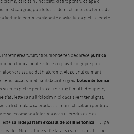
crema, care sa nu necesite clatire pentru ca apa o
nul mixt sau gras, poti folosi si demachiante sub forma de
pa fierbinte pentru ca slabeste elasticitatea pielii si poate
intreti­ne­rea tuturor tipurilor de ten deoa­­rece
purifica
o­tiunea tonica poate adu­ce un plus de ingrijire prin
m aloe vera sau acidul hialuronic. Ale­ge unul calmant
i tenul uscat si matifiant daca il ai gras.
Lotiunile tonice
a si usuca pielea pentru ca ii distrug filmul hidrolipidic,
ne sfatuieste sa nu il folosim nici daca avem tenul gras,
cee va fi stimulata sa produca si mai mult sebum pentru a
 care se recomanda folo­sirea acestui produs este ca
il este
sa indepar­tam excesul de lotiune tonica
: „Dupa
ervetel. Nu este bine sa fie lasat sa se usuce de la sine