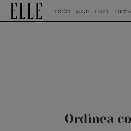
Fashion
Beauty
People
Health &
Ordinea co