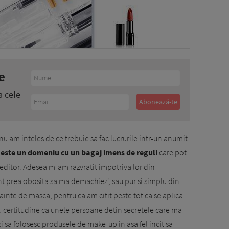
e
a cele
 nu am inteles de ce trebuie sa fac lucrurile intr-un anumit
este un domeniu cu un bagaj imens de reguli
care pot
 editor. Adesea m-am razvratit impotriva lor din
sint prea obosita sa ma demachiez', sau pur si simplu din
ainte de masca, pentru ca am citit peste tot ca se aplica
cu certitudine ca unele persoane detin secretele care ma
si sa folo­sesc produsele de make-up in asa fel incit sa