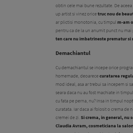
obtin cele mai bune rezultate. De aceea 
up artist si vinez orice
truc nou de beau
ar plictisi monotonia, cu timpul
m-am ob
pentru ca de la un anumit punct nu mai po
ten care nu imbatrineste prematur si 
Demachiantul
Cu demachiantul se incepe orice program 
homemade, deoarece
cu­ratarea regula
mod ideal, asa ar trebui sa in­cepem si 
seara daca nu au fost machiate in timpul 
cu fata pe perna, nu? Insa in timpul nop
curatata. Iar daca ai folosit o crema de 
cremei de zi.
Si crema, in general, nu 
Claudia Avram, cosmeticiana la salon