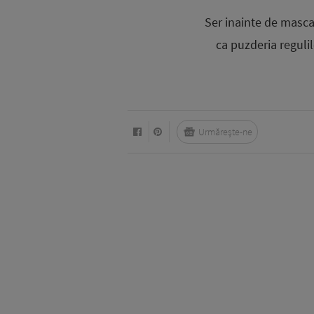
Ser inainte de masc
ca puzderia reguli
Urmărește-ne