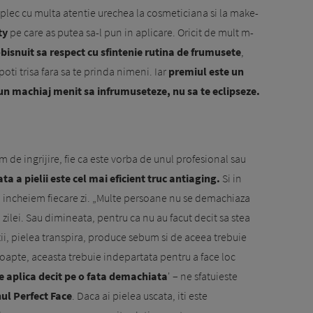
plec cu multa atentie urechea la cosmeticiana si la make-
ty
pe care as putea sa-l pun in aplicare. Oricit de mult m-
isnuit sa respect cu sfintenie rutina de frumusete
,
ti trisa fara sa te prinda nimeni. Iar
pre­miul este un
un machiaj menit sa infrumuseteze, nu sa te eclipseze.
de ingrijire, fie ca este vorba de unul profesional sau
ta a pielii este cel mai eficient truc antiaging.
Si in
sa incheiem fiecare zi. „Multe persoane nu se dema­chiaza
zilei. Sau dimineata, pentru ca nu au facut decit sa stea
tii, pielea transpira, produce sebum si de aceea trebuie
noap­te, aceasta trebuie indepartata pentru a face loc
se aplica decit pe o fata demachiata
' – ne sfa­tuieste
ul Perfect Face
. Daca ai pielea uscata, iti este