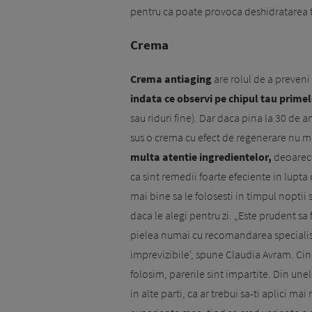
pentru ca poate provoca deshidratarea t
Crema
Crema antiaging
are rolul de a preveni 
indata ce observi pe chipul tau primel
sau riduri fine). Dar daca pina la 30 de an
sus o crema cu efect de regenerare nu ma
multa atentie ingredientelor,
deoarece
ca sint remedii foarte efeciente in lupta 
mai bine sa le folosesti in timpul noptii 
daca le alegi pentru zi. „Este prudent sa
pielea numai cu recomandarea specialist
imprevizibile', spune Claudia Avram. Cin
folosim, parerile sint impartite. Din unel
in alte parti, ca ar trebui sa-ti aplici mai