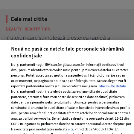
Cele mai citite
BEAUTY
BEAUTY TIPS
BE
țe
7 uleiuri care stimulează creșterea rapidă a
Ce
părului
de
Nouă ne pasă ca datele tale personale să rămână
confidențiale
Noi și partenerii noștri
594
stocăm și/sau accesăm informații pe dispozitivul
dvs., precum identificatorii cookie unici pentru prelucrarea datelor cu caracter
personal. Puteți accepta sau gestiona alegerile dvs. făcând clic mai jos sau în
orice moment, pe pagina cu politica de confidențialitate. Aceste alegeri vor fi
raportate partenerilor noștri și nu vă vor afecta navigarea.
Mai multe detalii
Noi si partenerii nostri (retelele de socializare si agentiile de publicitate
partenere, precum si furnizorii nostri de servicii de date analitice) prelucram
date pentru a permite website-ului sa functioneze, pentru a personaliza
ELLE Style Awards
Termeni si conditii
continutul si anunturile publicitare afisate in functie de interesele si/sau profilul
2024
Politica de
dvs., pentru a va oferi functionalitati aferente retelelor de socializare si pentru a
Despre ELLE
confidențialitate
analiza traficul pe website. Beneficiati de drepturile prevazute de art. 15-22 din
GDPR in legatura cu prelucrarea datelor cu caracter personal. Aceste drepturi pot
Romania
Politica de cookies
fi exercitate prin modalitatea indicata
aici
. Prin click pe “ACCEPT TOATE”,