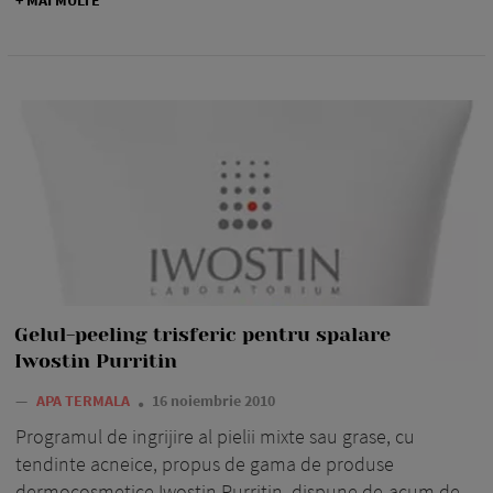
+ MAI MULTE
Gelul-peeling trisferic pentru spalare
Iwostin Purritin
—
APA TERMALA
16 noiembrie 2010
Programul de ingrijire al pielii mixte sau grase, cu
tendinte acneice, propus de gama de produse
dermocosmetice Iwostin Purritin, dispune de-acum de