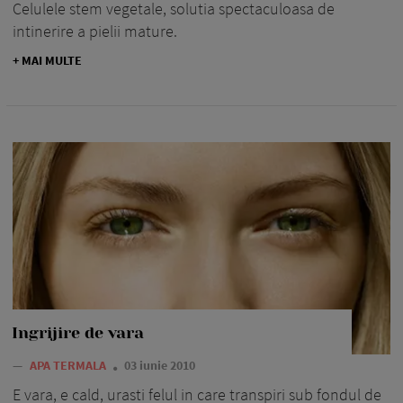
Celulele stem vegetale, solutia spectaculoasa de
intinerire a pielii mature.
+ MAI MULTE
Ingrijire de vara
—
APA TERMALA
03 iunie 2010
E vara, e cald, urasti felul in care transpiri sub fondul de