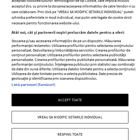
Contact
acceptati folosirea tuturor Tehnologiilor de tip Cookie, care implica inclusiv
Publicitate
acceptul dvs. cu privire la stocarea/accesarea informatiilor de catre Vendor-ii cu
Abonamente
care colaboram. Prin click pe “VREAU SA MODIFIC SETARILE INDIVIDUAL” puteti
schimba preferintele in mod individual, mai putin cele legate de cookie strict
necesare pentru functionarea website-ului.
Stiri
Libertatea pentru
Atât noi, cât și partenerii noștri prelucrăm datele pentru a oferi:
femei
GSP
Stocarea și/sau accesarea informațiilor de pe un dispozitiv. Măsurarea
performanței reclamelor. Utilizarea profilurilor pentru selectarea conținutului
Viva
Unica
personalizat. Dezvoltarea și îmbunătățirea serviciilor. Crearea profilurilor de
conținut personalizat. Utilizarea profilurilor pentru selectarea publicității
Avantaje
Baby
personalizate. Crearea profilurilor pentru publicitate personalizată. Măsurarea
performanței conținutului. Înțelegerea publicului prin statistici sau combinații
Retete practice
Retete
de date din surse diferite. Utilizarea datelor limitate pentru a selecta conținutul.
Utilizarea de date limitate pentru a selecta publicitatea. Date precise de
geolocație și identificarea prin scanarea dispozitivului.
Pariază responsabil! Decizia ONJN nr. 821/25.09.2025.
Listă parteneri (furnizori)
Jocurile de noroc sunt interzise minorilor.
ACCEPT TOATE
Copyright © 2026 Ringier Romania SRL
VREAU SA MODIFIC SETARILE INDIVIDUAL
RESPING TOATE