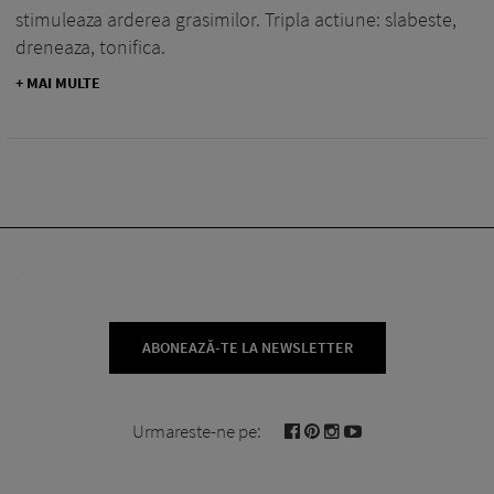
stimuleaza arderea grasimilor. Tripla actiune: slabeste,
dreneaza, tonifica.
+ MAI MULTE
ABONEAZĂ-TE LA NEWSLETTER
Urmareste-ne pe: