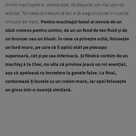
dintre machiajele ei, acesta este, de departe, cel mai ușor de
realizat. Tot ceea ce trebuie să faci e să alegi produse în nuanțe
similare de maro.
Pentru machiajul tenul ai nevoie de un
stick cremos pentru contur, de un un fond de ten fluid și de
un bronzer sau un blush. În ceea ce privește ochii, folosește
un fard maro, pe care să îl aplici atât pe pleoapa
superioară, cât și pe cea inferioară. Și fiindcă vorbim de un
machiaj à la Cher, nu uita că privirea joacă un rol esențial,
așa că apelează cu încredere la genele false. La final,
conturează-ți buzele cu un creion maro, iar apoi folosește
un gloss într-o nuanță similară.