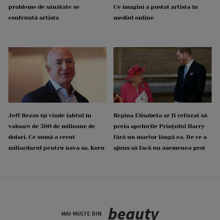
probleme de sănătate se
Ce imagini a postat artista în
confruntă artista
mediul online
Jeff Bezos își vinde iahtul în
Regina Elisabeta ar fi refuzat să
valoare de 500 de milioane de
preia apelurile Prințului Harry
dolari. Ce sumă a cerut
fără un martor lângă ea. De ce a
miliardarul pentru nava sa, Koru
ajuns să facă un asemenea gest
beauty
MAI MULTE DIN