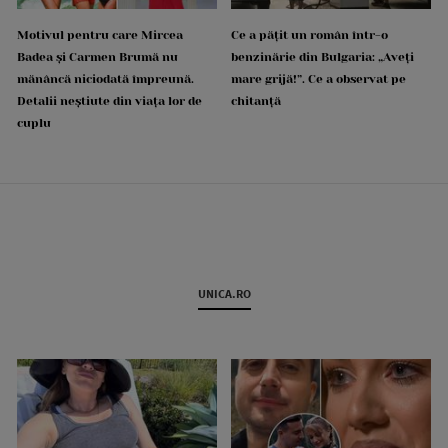
Motivul pentru care Mircea
Ce a pățit un român într-o
Badea și Carmen Brumă nu
benzinărie din Bulgaria: „Aveți
mănâncă niciodată împreună.
mare grijă!”. Ce a observat pe
Detalii neștiute din viața lor de
chitanță
cuplu
UNICA.RO