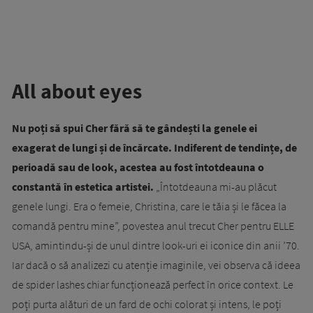
All about eyes
Nu poți să spui Cher fără să te gândești la genele ei
exagerat de lungi și de încărcate. Indiferent de tendințe, de
perioadă sau de look, acestea au fost întotdeauna o
constantă în estetica artistei.
„Întotdeauna mi-au plăcut
genele lungi. Era o femeie, Christina, care le tăia și le făcea la
comandă pentru mine”, povestea anul trecut Cher pentru ELLE
USA, amintindu-și de unul dintre look-uri ei iconice din anii ’70.
Iar dacă o să analizezi cu atenție imaginile, vei observa că ideea
de spider lashes chiar funcționează perfect în orice context. Le
poți purta alături de un fard de ochi colorat și intens, le poți