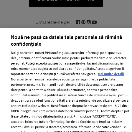
Urmareste-ne pe:
Nouă ne pasă ca datele tale personale să rămână
confidențiale
Noi și partenerii noștri
594
stocăm și/sau accesăm informații pe dispozitivul
Cele mai citite
dvs., precum identificatorii cookie unici pentru prelucrarea datelor cu caracter
personal. Puteți accepta sau gestiona alegerile dvs. făcând clic mai jos sau în
BEAUTY
BEAUTY TIPS
BE
orice moment, pe pagina cu politica de confidențialitate. Aceste alegeri vor fi
raportate partenerilor noștri și nu vă vor afecta navigarea.
Mai multe detalii
țe
7 uleiuri care stimulează creșterea rapidă a
Ce
Noi si partenerii nostri (retelele de socializare si agentiile de publicitate
părului
de
partenere, precum si furnizorii nostri de servicii de date analitice) prelucram
date pentru a permite website-ului sa functioneze, pentru a personaliza
continutul si anunturile publicitare afisate in functie de interesele si/sau profilul
dvs., pentru a va oferi functionalitati aferente retelelor de socializare si pentru a
analiza traficul pe website. Beneficiati de drepturile prevazute de art. 15-22 din
GDPR in legatura cu prelucrarea datelor cu caracter personal. Aceste drepturi pot
fi exercitate prin modalitatea indicata
aici
. Prin click pe “ACCEPT TOATE”,
acceptati folosirea tuturor Tehnologiilor de tip Cookie, care implica inclusiv
acceptul dvs. cu privire la stocarea/accesarea informatiilor de catre Vendor-ii cu