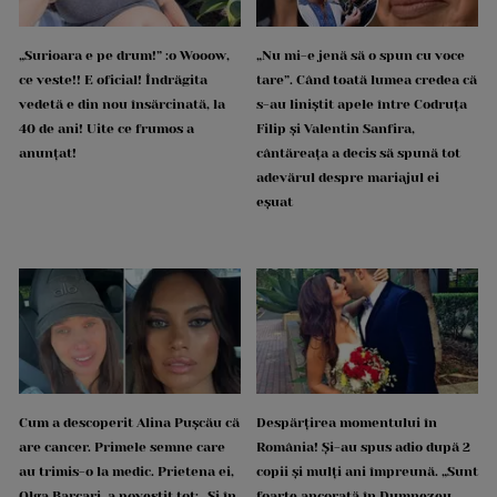
„Surioara e pe drum!” :o Wooow,
„Nu mi-e jenă să o spun cu voce
ce veste!! E oficial! Îndrăgita
tare”. Când toată lumea credea că
vedetă e din nou însărcinată, la
s-au liniștit apele între Codruța
40 de ani! Uite ce frumos a
Filip și Valentin Sanfira,
anunțat!
cântăreața a decis să spună tot
adevărul despre mariajul ei
eșuat
Cum a descoperit Alina Pușcău că
Despărțirea momentului în
are cancer. Primele semne care
România! Și-au spus adio după 2
au trimis-o la medic. Prietena ei,
copii și mulți ani împreună. „Sunt
Olga Barcari, a povestit tot: „Și în
foarte ancorată în Dumnezeu.