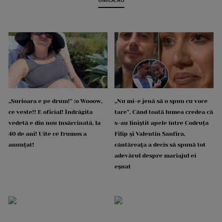
„Surioara e pe drum!” :o Wooow,
„Nu mi-e jenă să o spun cu voce
ce veste!! E oficial! Îndrăgita
tare”. Când toată lumea credea că
vedetă e din nou însărcinată, la
s-au liniștit apele între Codruța
40 de ani! Uite ce frumos a
Filip și Valentin Sanfira,
anunțat!
cântăreața a decis să spună tot
adevărul despre mariajul ei
eșuat