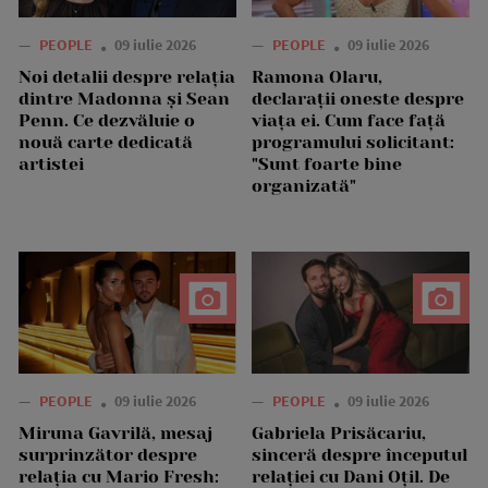
—
PEOPLE
09 iulie 2026
—
PEOPLE
09 iulie 2026
Noi detalii despre relația
Ramona Olaru,
dintre Madonna și Sean
declarații oneste despre
Penn. Ce dezvăluie o
viața ei. Cum face față
nouă carte dedicată
programului solicitant:
artistei
"Sunt foarte bine
organizată"
—
PEOPLE
09 iulie 2026
—
PEOPLE
09 iulie 2026
Miruna Gavrilă, mesaj
Gabriela Prisăcariu,
surprinzător despre
sinceră despre începutul
relația cu Mario Fresh:
relației cu Dani Oțil. De