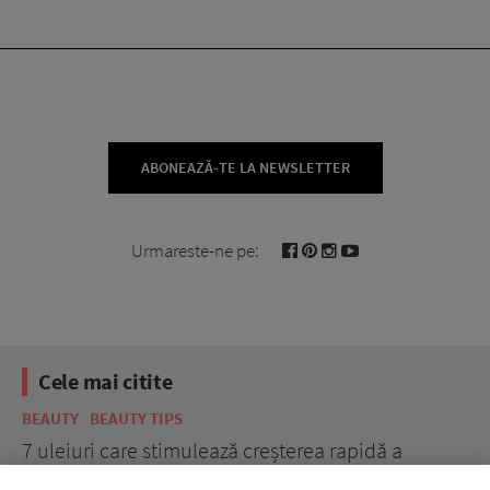
ABONEAZĂ-TE LA NEWSLETTER
Urmareste-ne pe:
Cele mai citite
BEAUTY
BEAUTY TIPS
BE
țe
7 uleiuri care stimulează creșterea rapidă a
Ce
părului
de