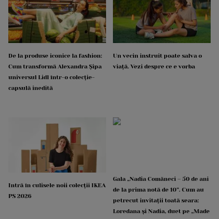
De la produse iconice la fashion:
Un vecin instruit poate salva o
Cum transformă Alexandra Șipa
viață. Vezi despre ce e vorba
universul Lidl într-o colecție-
capsulă inedită
Gala „Nadia Comăneci – 50 de ani
Intră în culisele noii colecții IKEA
de la prima notă de 10”. Cum au
PS 2026
petrecut invitații toată seara:
Loredana și Nadia, duet pe „Made