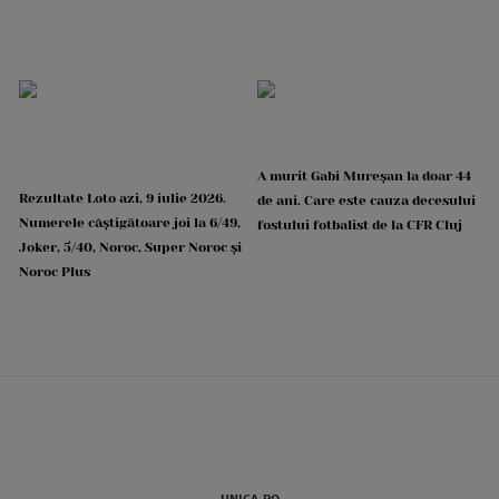
A murit Gabi Mureșan la doar 44
Rezultate Loto azi, 9 iulie 2026.
de ani. Care este cauza decesului
Numerele câștigătoare joi la 6/49,
fostului fotbalist de la CFR Cluj
Joker, 5/40, Noroc, Super Noroc și
Noroc Plus
UNICA.RO