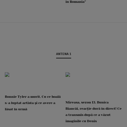
in Romania”
ANTENA 1
Bonnie Tyler a murit. Cu ce boală
Mireasa, sezon 13. Bunica
s-a luptat artista și ce avere a
Biancăi, reacție dură în direct! Ce
lăsat în urmă
a transmis după ce a văzut
imaginile cu Denis