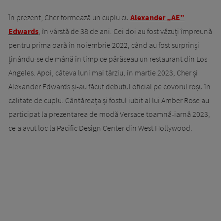
În prezent, Cher formează un cuplu cu
Alexander „AE”
Edwards
, în vârstă de 38 de ani. Cei doi au fost văzuți împreună
pentru prima oară în noiembrie 2022, când au fost surprinși
ținându-se de mână în timp ce părăseau un restaurant din Los
Angeles. Apoi, câteva luni mai târziu, în martie 2023, Cher și
Alexander Edwards și-au făcut debutul oficial pe covorul roșu în
calitate de cuplu. Cântăreața și fostul iubit al lui Amber Rose au
participat la prezentarea de modă Versace toamnă-iarnă 2023,
ce a avut loc la Pacific Design Center din West Hollywood.