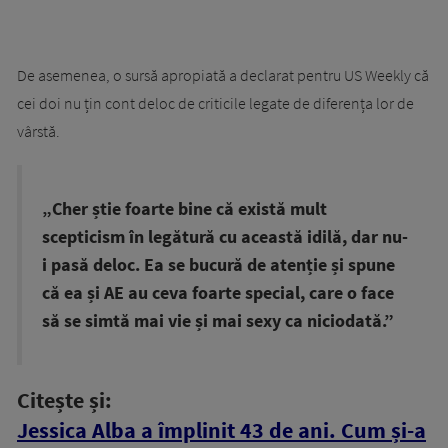
De asemenea, o sursă apropiată a declarat pentru US Weekly că
cei doi nu țin cont deloc de criticile legate de diferența lor de
vârstă.
„Cher știe foarte bine că există mult
scepticism în legătură cu această idilă, dar nu-
i pasă deloc. Ea se bucură de atenție și spune
că ea și AE au ceva foarte special, care o face
să se simtă mai vie și mai sexy ca niciodată.”
Citește și:
Jessica Alba a împlinit 43 de ani. Cum și-a