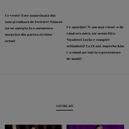
Ce veste! Este însărcinată din
nou și radiază de fericire! Nimeni
Ce apariție! N-am mai văzut-o de
nu se aștepta la o asemenea
când era mică, iar acum fiica
surpriză din partea ei chiar
Nicoletei Luciu e complet
acum!
schimbată! La 14 ani, superba Kim
i-a uimit pe toți la o prezentare
de modă!
CATINE.RO