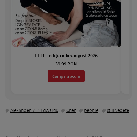
ELLE - ediția iulie/august 2026
Gar
39.99 RON
Cumpără acum
Alexander “AE” Edwards
Cher
people
stiri vedete