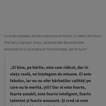
Cu toate acestea, artista a recunoscut recent, în cadrul emisiunii
The Kelly Clarkson Show, că Alexander Edwards este
extraordinar și că relatia lor funcționează „de minune.”
„Ei bine, pe hârtie, este cam ridicol, dar în
viața reală, ne înțelegem de minune. El este
fabulos, iar eu nu ofer bărbaților calități pe
care nu le merită, știi? Dar el este foarte,
foarte amabil, este foarte inteligent, foarte
talentat și foarte amuzant. Și cred că este