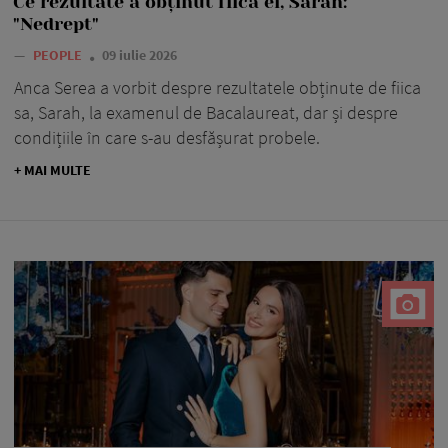
Ce rezultate a obținut fiica ei, Sarah:
"Nedrept"
—
PEOPLE
09 iulie 2026
Anca Serea a vorbit despre rezultatele obținute de fiica
sa, Sarah, la examenul de Bacalaureat, dar și despre
condițiile în care s-au desfășurat probele.
+ MAI MULTE