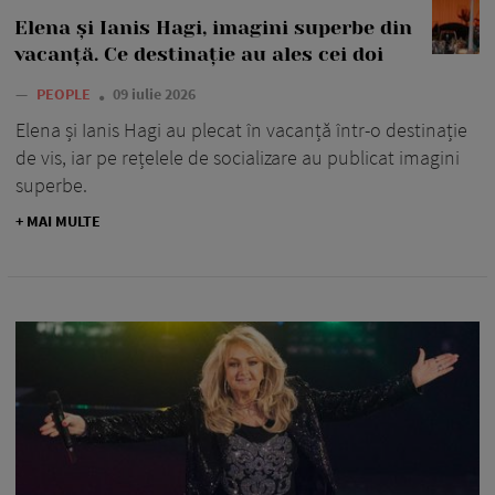
Elena și Ianis Hagi, imagini superbe din
vacanță. Ce destinație au ales cei doi
—
PEOPLE
09 iulie 2026
Elena și Ianis Hagi au plecat în vacanță într-o destinație
de vis, iar pe rețelele de socializare au publicat imagini
superbe.
+ MAI MULTE