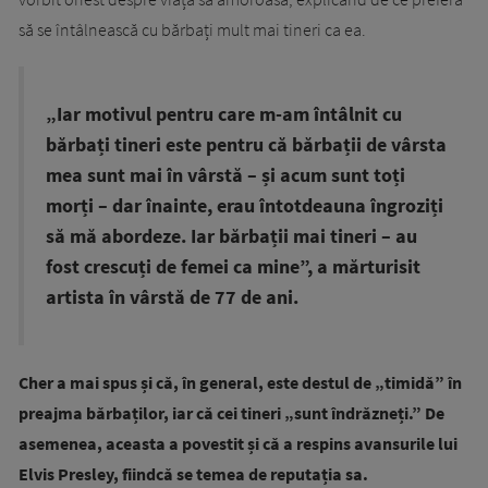
să se întâlnească cu bărbați mult mai tineri ca ea.
„Iar motivul pentru care m-am întâlnit cu
bărbați tineri este pentru că bărbații de vârsta
mea sunt mai în vârstă – și acum sunt toți
morți – dar înainte, erau întotdeauna îngroziți
să mă abordeze. Iar bărbații mai tineri – au
fost crescuți de femei ca mine”, a mărturisit
artista în vârstă de 77 de ani.
Cher a mai spus și că, în general, este destul de „timidă” în
preajma bărbaților, iar că cei tineri „sunt îndrăzneți.” De
asemenea, aceasta a povestit și că a respins avansurile lui
Elvis Presley, fiindcă se temea de reputația sa.