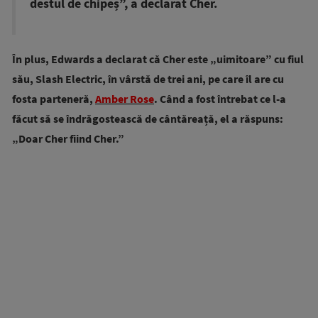
destul de chipeș”, a declarat Cher.
În plus, Edwards a declarat că Cher este „uimitoare” cu fiul
său, Slash Electric, în vârstă de trei ani, pe care îl are cu
fosta parteneră,
Amber Rose
. Când a fost întrebat ce l-a
făcut să se îndrăgostească de cântăreață, el a răspuns:
„Doar Cher fiind Cher.”