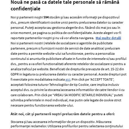
Nouă ne pasă ca datele tale personale să rămână
confidențiale
Noi și partenerii noștri
594
stocăm și/sau accesăm informații pe dispozitivul
dvs., precum identificatorii cookie unici pentru prelucrarea datelor cu caracter
personal. Puteți accepta sau gestiona alegerile dvs. făcând clic mai jos sau în
orice moment, pe pagina cu politica de confidențialitate. Aceste alegeri vor fi
raportate partenerilor noștri și nu vă vor afecta navigarea.
Mai multe detalii
Noi si partenerii nostri (retelele de socializare si agentiile de publicitate
partenere, precum si furnizorii nostri de servicii de date analitice) prelucram
ELLE Style Awards
Termeni si conditii
date pentru a permite website-ului sa functioneze, pentru a personaliza
2024
continutul si anunturile publicitare afisate in functie de interesele si/sau profilul
Politica de
dvs., pentru a va oferi functionalitati aferente retelelor de socializare si pentru a
Despre ELLE
confidențialitate
analiza traficul pe website. Beneficiati de drepturile prevazute de art. 15-22 din
Romania
GDPR in legatura cu prelucrarea datelor cu caracter personal. Aceste drepturi pot
Politica de cookies
fi exercitate prin modalitatea indicata
aici
. Prin click pe “ACCEPT TOATE”,
Contact
Publicitate
acceptati folosirea tuturor Tehnologiilor de tip Cookie, care implica inclusiv
acceptul dvs. cu privire la stocarea/accesarea informatiilor de catre Vendor-ii cu
Abonamente
care colaboram. Prin click pe “VREAU SA MODIFIC SETARILE INDIVIDUAL” puteti
schimba preferintele in mod individual, mai putin cele legate de cookie strict
necesare pentru functionarea website-ului.
Stiri
Libertatea pentru
Atât noi, cât și partenerii noștri prelucrăm datele pentru a oferi:
femei
GSP
Stocarea și/sau accesarea informațiilor de pe un dispozitiv. Măsurarea
Viva
performanței reclamelor. Utilizarea profilurilor pentru selectarea conținutului
Unica