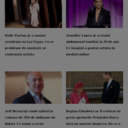
Dolly Parton și-a anulat
Jennifer Lopez și-a etalat
rezidența în Las Vegas. Cu ce
abdomenul tonifiat la 56 de ani.
probleme de sănătate se
Ce imagini a postat artista în
confruntă artista
mediul online
Jeff Bezos își vinde iahtul în
Regina Elisabeta ar fi refuzat să
valoare de 500 de milioane de
preia apelurile Prințului Harry
dolari. Ce sumă a cerut
fără un martor lângă ea. De ce a