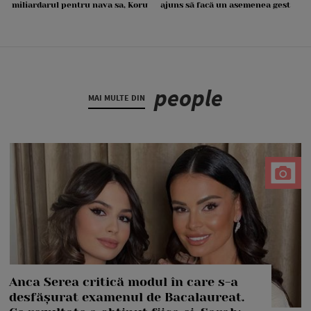
miliardarul pentru nava sa, Koru
ajuns să facă un asemenea gest
people
MAI MULTE DIN
Anca Serea critică modul în care s-a
desfășurat examenul de Bacalaureat.