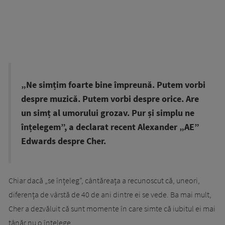
„Ne simțim foarte bine împreună. Putem vorbi
despre muzică. Putem vorbi despre orice. Are
un simț al umorului grozav. Pur și simplu ne
înțelegem”, a declarat recent Alexander „AE”
Edwards despre Cher.
Chiar dacă „se înțeleg”, cântăreața a recunoscut că, uneori,
diferența de vârstă de 40 de ani dintre ei se vede. Ba mai mult,
Cher a dezvăluit că sunt momente în care simte că iubitul ei mai
tânăr nu o înțelege.