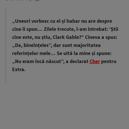
„Uneori vorbesc cu el și habar nu are despre
cine îi spun… Zilele trecute, l-am întrebat: ‘Știi
cine este, nu știu, Clark Gable?” Cineva a spus:
„Da, bineînțeles”, dar sunt majoritatea
referințelor mele… Se uită la mine și spune:
„Nu eram încă născut”, a declarat
Cher
pentru
Extra.