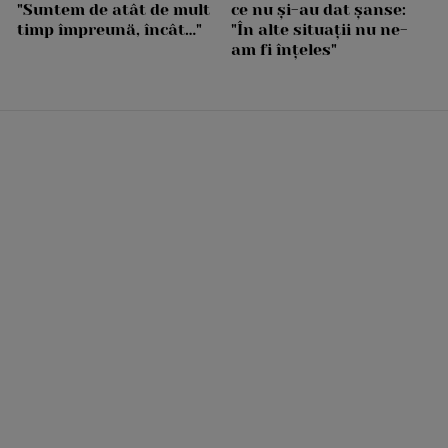
"Suntem de atât de mult
ce nu și-au dat șanse:
timp împreună, încât…"
"În alte situații nu ne-
am fi înțeles"