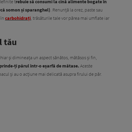
efinite t
rebuie să consumi la cină alimente bogate în
arcă somon și sparanghel)
. Renunță la orez, paste sau
 în
carbohidrați
, trăsăturile tale vor părea mai umflate iar
l tău
chiar și dimineața un aspect sănătos, mătăsos și fin,
prinde-ți părul într-o eșarfă de mătase.
Aceste
cul și au o acțiune mai delicată asupra firului de păr.