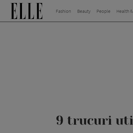
Fashion
Beauty
People
Health &
9 trucuri ut