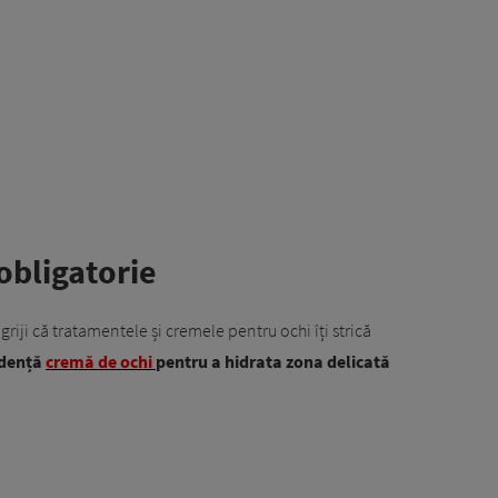
obligatorie
 griji că tratamentele și cremele pentru ochi îți strică
ndență
cremă de ochi
pentru a hidrata zona delicată