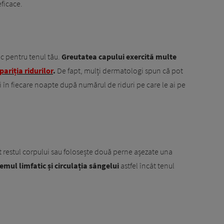
eficace.
ic pentru tenul tău.
Greutatea capului exercită multe
pariția ridurilor
.
De fapt, mulți dermatologi spun că pot
i în fiecare noapte după numărul de riduri pe care le ai pe
 restul corpului sau folosește două perne așezate una
emul limfatic și circulația sângelui
astfel încât tenul