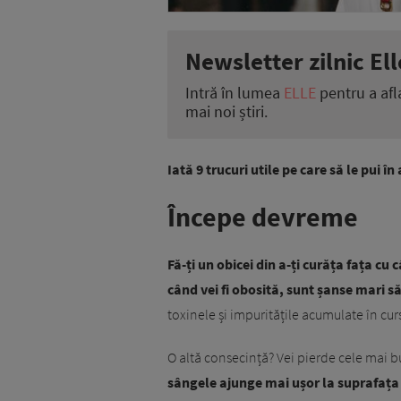
Newsletter zilnic Ell
Intră în lumea
ELLE
pentru a afl
mai noi știri.
Iată 9 trucuri utile pe care să le pui î
Începe devreme
Fă-ți un obicei din a-ți curăța fața cu 
când vei fi obosită, sunt șanse mari s
toxinele și impuritățile acumulate în cur
O altă consecință? Vei pierde cele mai 
sângele ajunge mai ușor la suprafața f