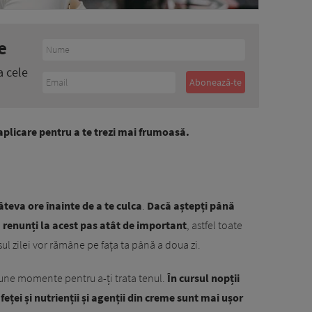
e
a cele
n aplicare pentru a te trezi mai frumoasă.
câteva ore înainte de a te culca
.
Dacă aștepți până
ă renunți la acest pas atât de important
, astfel toate
sul zilei vor rămâne pe fața ta până a doua zi.
bune momente pentru a-ți trata tenul.
În cursul nopții
eței și nutrienții și agenții din creme sunt mai ușor