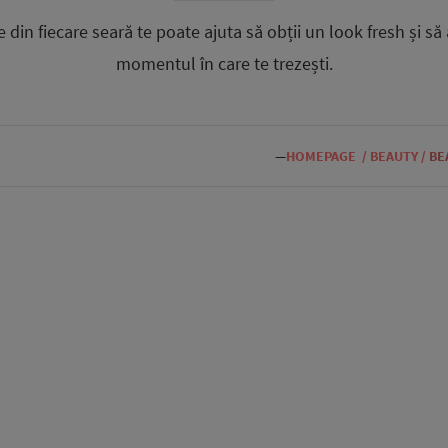
din fiecare seară te poate ajuta să obții un look fresh și să 
momentul în care te trezești.
—
HOMEPAGE
/
BEAUTY
/
BE