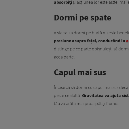
absorbiți
și acțiunea lor este astfel mai 
Dormi pe spate
A sta sau a dormi pe burtă nu este benef
presiune asupra feței, conducând la
a
distinge pe ce parte obișnuiești să dorm
acea parte.
Capul mai sus
Încearcă să dormi cu capul mai sus decât
peste cealaltă.
Gravitatea va ajuta sist
tău va arăta mai proaspăt și frumos.