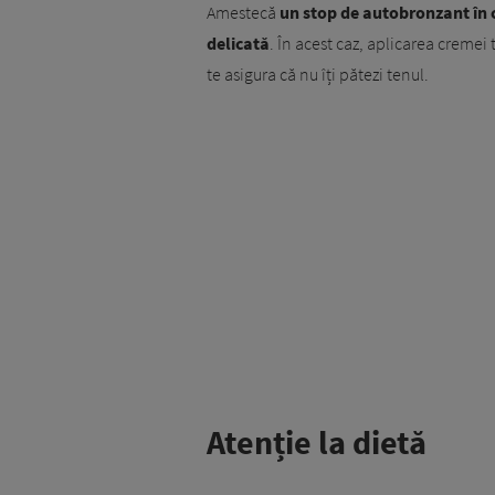
Amestecă
un stop de autobronzant în 
delicată
. În acest caz, aplicarea cremei
te asigura că nu îți pătezi tenul.
Atenție la dietă