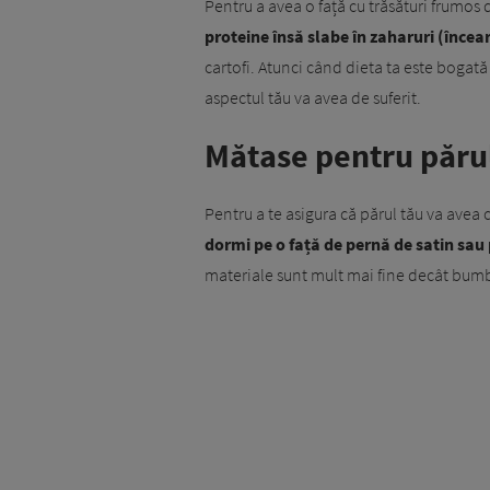
Pentru a avea o față cu trăsături frumos d
proteine însă slabe în zaharuri (înce
cartofi. Atunci când dieta ta este bogată
aspectul tău va avea de suferit.
Mătase pentru păru
Pentru a te asigura că părul tău va avea 
dormi pe o față de pernă de satin sau 
materiale sunt mult mai fine decât bumba