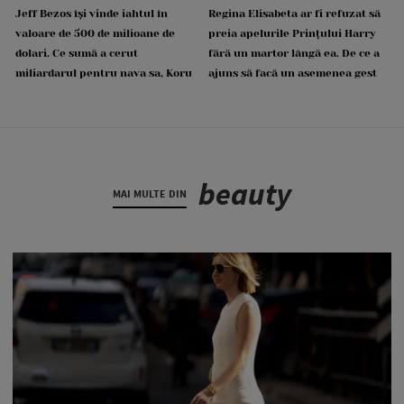
Jeff Bezos își vinde iahtul în
Regina Elisabeta ar fi refuzat să
valoare de 500 de milioane de
preia apelurile Prințului Harry
dolari. Ce sumă a cerut
fără un martor lângă ea. De ce a
miliardarul pentru nava sa, Koru
ajuns să facă un asemenea gest
beauty
MAI MULTE DIN