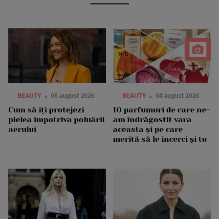
—
BEAUTY
06 august 2026
—
BEAUTY
04 august 2026
Cum să îți protejezi
10 parfumuri de care ne-
pielea împotriva poluării
am îndrăgostit vara
aerului
aceasta și pe care
merită să le încerci și tu