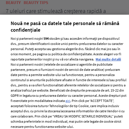
BEAUTY
BEAUTY TIPS
BE
țe
7 uleiuri care stimulează creșterea rapidă a
Ce
părului
de
Nouă ne pasă ca datele tale personale să rămână
confidențiale
Noi și partenerii noștri
594
stocăm și/sau accesăm informații pe dispozitivul
dvs., precum identificatorii cookie unici pentru prelucrarea datelor cu caracter
personal. Puteți accepta sau gestiona alegerile dvs. făcând clic mai jos sau în
orice moment, pe pagina cu politica de confidențialitate. Aceste alegeri vor fi
raportate partenerilor noștri și nu vă vor afecta navigarea.
Mai multe detalii
Noi si partenerii nostri (retelele de socializare si agentiile de publicitate
partenere, precum si furnizorii nostri de servicii de date analitice) prelucram
ELLE Style Awards
Termeni si conditii
date pentru a permite website-ului sa functioneze, pentru a personaliza
2024
continutul si anunturile publicitare afisate in functie de interesele si/sau profilul
Politica de
dvs., pentru a va oferi functionalitati aferente retelelor de socializare si pentru a
Despre ELLE
confidențialitate
analiza traficul pe website. Beneficiati de drepturile prevazute de art. 15-22 din
Romania
GDPR in legatura cu prelucrarea datelor cu caracter personal. Aceste drepturi pot
Politica de cookies
fi exercitate prin modalitatea indicata
aici
. Prin click pe “ACCEPT TOATE”,
Contact
Publicitate
acceptati folosirea tuturor Tehnologiilor de tip Cookie, care implica inclusiv
acceptul dvs. cu privire la stocarea/accesarea informatiilor de catre Vendor-ii cu
Abonamente
care colaboram. Prin click pe “VREAU SA MODIFIC SETARILE INDIVIDUAL” puteti
schimba preferintele in mod individual, mai putin cele legate de cookie strict
necesare pentru functionarea website-ului.