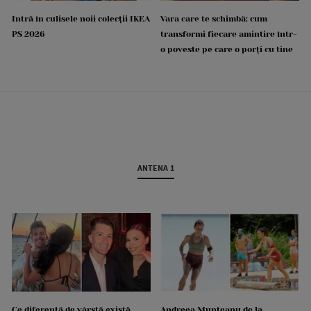
Intră în culisele noii colecții IKEA
Vara care te schimbă: cum
PS 2026
transformi fiecare amintire într-
o poveste pe care o porți cu tine
ANTENA 1
Ce diferență de vârstă există
Andreea Munteanu de la