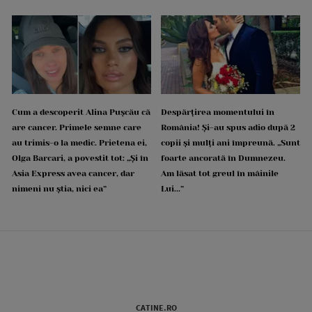
Cum a descoperit Alina Pușcău că
Despărțirea momentului în
are cancer. Primele semne care
România! Și-au spus adio după 2
au trimis-o la medic. Prietena ei,
copii și mulți ani împreună. „Sunt
Olga Barcari, a povestit tot: „Și în
foarte ancorată în Dumnezeu.
Asia Express avea cancer, dar
Am lăsat tot greul în mâinile
nimeni nu știa, nici ea”
Lui...”
CATINE.RO