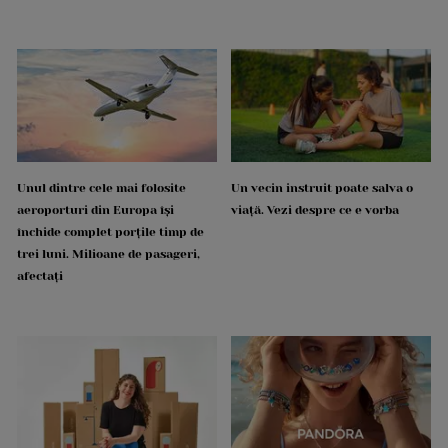
Unul dintre cele mai folosite
Un vecin instruit poate salva o
aeroporturi din Europa își
viață. Vezi despre ce e vorba
închide complet porțile timp de
trei luni. Milioane de pasageri,
afectați