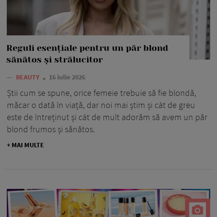
Reguli esențiale pentru un păr blond
sănătos și strălucitor
—
BEAUTY
16 iulie 2026
Știi cum se spune, orice femeie trebuie să fie blondă,
măcar o dată în viață, dar noi mai știm și cât de greu
este de întreținut și cât de mult adorăm să avem un păr
blond frumos și sănătos.
+ MAI MULTE