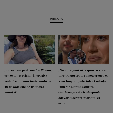
UNICA.RO
„Surioara e pe drum!” :o Wooow,
„Nu mi-e jenă să o spun cu voce
ce veste!! E oficial! Îndrăgita
tare”. Când toată lumea credea că
vedetă e din nou însărcinată, la
s-au liniștit apele între Codruța
40 de ani! Uite ce frumos a
Filip și Valentin Sanfira,
anunțat!
cântăreața a decis să spună tot
adevărul despre mariajul ei
eșuat