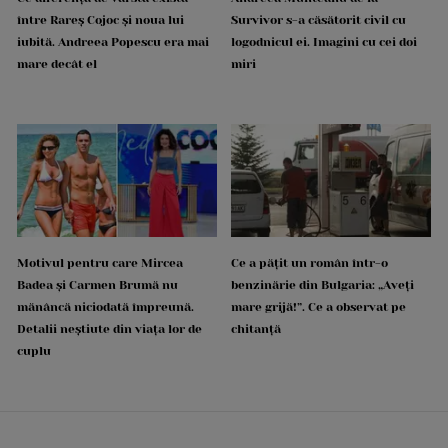
între Rareș Cojoc și noua lui
Survivor s-a căsătorit civil cu
iubită. Andreea Popescu era mai
logodnicul ei. Imagini cu cei doi
mare decât el
miri
Motivul pentru care Mircea
Ce a pățit un român într-o
Badea și Carmen Brumă nu
benzinărie din Bulgaria: „Aveți
mănâncă niciodată împreună.
mare grijă!”. Ce a observat pe
Detalii neștiute din viața lor de
chitanță
cuplu