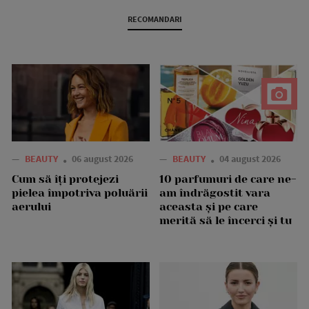
RECOMANDARI
—
BEAUTY
06 august 2026
—
BEAUTY
04 august 2026
Cum să îți protejezi
10 parfumuri de care ne-
pielea împotriva poluării
am îndrăgostit vara
aerului
aceasta și pe care
merită să le încerci și tu