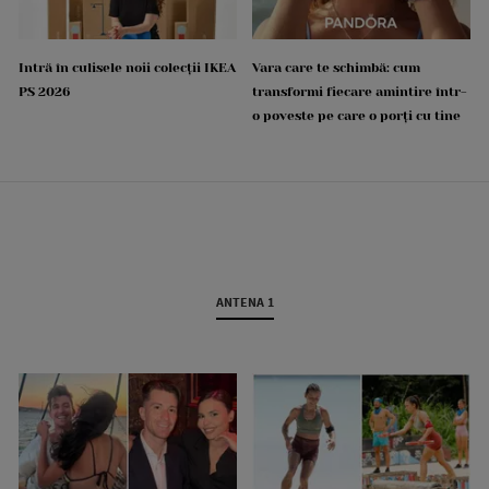
Intră în culisele noii colecții IKEA
Vara care te schimbă: cum
PS 2026
transformi fiecare amintire într-
o poveste pe care o porți cu tine
ANTENA 1