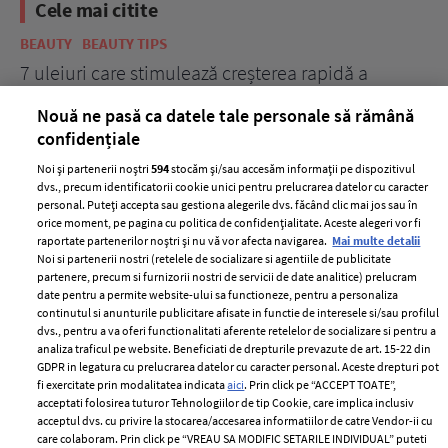
Cele mai citite
BEAUTY
BEAUTY TIPS
BE
țe
7 uleiuri care stimulează creșterea rapidă a
Ce
părului
de
Nouă ne pasă ca datele tale personale să rămână
confidențiale
Noi și partenerii noștri
594
stocăm și/sau accesăm informații pe dispozitivul
dvs., precum identificatorii cookie unici pentru prelucrarea datelor cu caracter
personal. Puteți accepta sau gestiona alegerile dvs. făcând clic mai jos sau în
orice moment, pe pagina cu politica de confidențialitate. Aceste alegeri vor fi
raportate partenerilor noștri și nu vă vor afecta navigarea.
Mai multe detalii
Noi si partenerii nostri (retelele de socializare si agentiile de publicitate
partenere, precum si furnizorii nostri de servicii de date analitice) prelucram
ELLE Style Awards
Termeni si conditii
date pentru a permite website-ului sa functioneze, pentru a personaliza
2024
continutul si anunturile publicitare afisate in functie de interesele si/sau profilul
Politica de
dvs., pentru a va oferi functionalitati aferente retelelor de socializare si pentru a
Despre ELLE
confidențialitate
analiza traficul pe website. Beneficiati de drepturile prevazute de art. 15-22 din
Romania
GDPR in legatura cu prelucrarea datelor cu caracter personal. Aceste drepturi pot
Politica de cookies
fi exercitate prin modalitatea indicata
aici
. Prin click pe “ACCEPT TOATE”,
Contact
Publicitate
acceptati folosirea tuturor Tehnologiilor de tip Cookie, care implica inclusiv
acceptul dvs. cu privire la stocarea/accesarea informatiilor de catre Vendor-ii cu
Abonamente
care colaboram. Prin click pe “VREAU SA MODIFIC SETARILE INDIVIDUAL” puteti