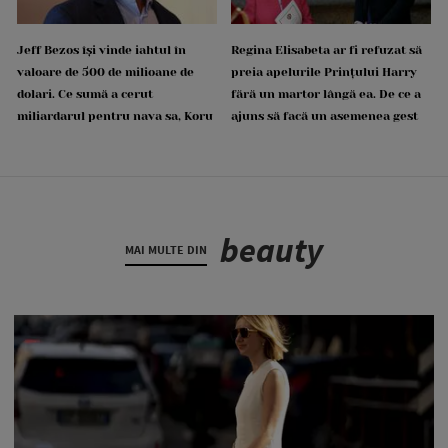
Jeff Bezos își vinde iahtul în
Regina Elisabeta ar fi refuzat să
valoare de 500 de milioane de
preia apelurile Prințului Harry
dolari. Ce sumă a cerut
fără un martor lângă ea. De ce a
miliardarul pentru nava sa, Koru
ajuns să facă un asemenea gest
beauty
MAI MULTE DIN