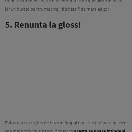
trebuie sa imbibe foarte bine produsele de frumusete in piele,
iar un burete pentru machiaj iti poate fi de mare ajutor.
5. Renunta la gloss!
Folosirea unui gloss de buze in timpul unei zile ploioase nu este
cea mai potrivita alegere, deoarece
acesta se poate intinde si