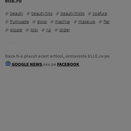
elle.ro
beauty
beauty tips
beauty tricks
coafura
frumusete
gloss
machiaj
make-up
Par
ploaie
ploi
ruj
slider
Daca ti-a placut acest articol, urmareste ELLE.ro pe
GOOGLE NEWS
sau pe
FACEBOOK