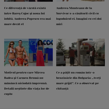
Ce diferență de vârstă există
Andreea Munteanu de la
între Rareș Cojoc și noua lui
Survivor s-a căsătorit civil cu
iubită. Andreea Popescu era mai
logodnicul ei. Imagini cu cei doi
mare decât el
miri
Motivul pentru care Mircea
Ce a pățit un român într-o
Badea și Carmen Brumă nu
benzinărie din Bulgaria: „Aveți
mănâncă niciodată împreună.
mare grijă!”. Ce a observat pe
Detalii neștiute din viața lor de
chitanță
cuplu