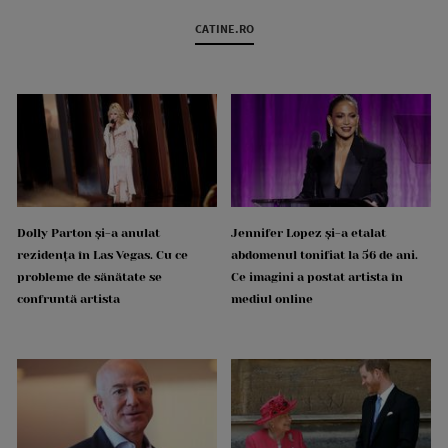
CATINE.RO
Dolly Parton și-a anulat
Jennifer Lopez și-a etalat
rezidența în Las Vegas. Cu ce
abdomenul tonifiat la 56 de ani.
probleme de sănătate se
Ce imagini a postat artista în
confruntă artista
mediul online