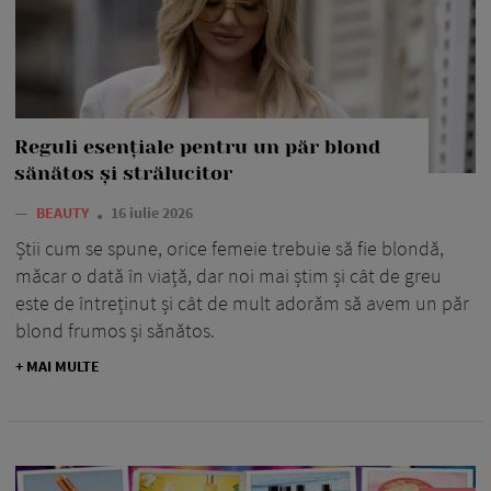
Reguli esențiale pentru un păr blond
sănătos și strălucitor
—
BEAUTY
16 iulie 2026
Știi cum se spune, orice femeie trebuie să fie blondă,
măcar o dată în viață, dar noi mai știm și cât de greu
este de întreținut și cât de mult adorăm să avem un păr
blond frumos și sănătos.
+ MAI MULTE