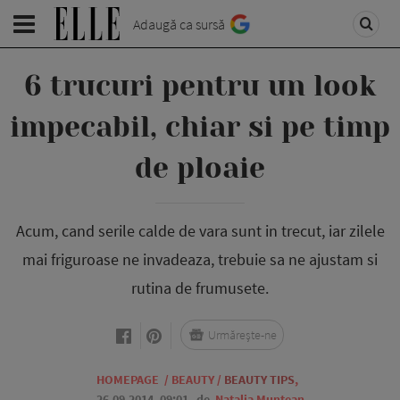
Adaugă ca sursă
6 trucuri pentru un look
impecabil, chiar si pe timp
de ploaie
Acum, cand serile calde de vara sunt in trecut, iar zilele
mai friguroase ne invadeaza, trebuie sa ne ajustam si
rutina de frumusete.
Urmărește-ne
HOMEPAGE
/
BEAUTY
/
BEAUTY TIPS
,
26.09.2014, 09:01
de
Natalia Muntean