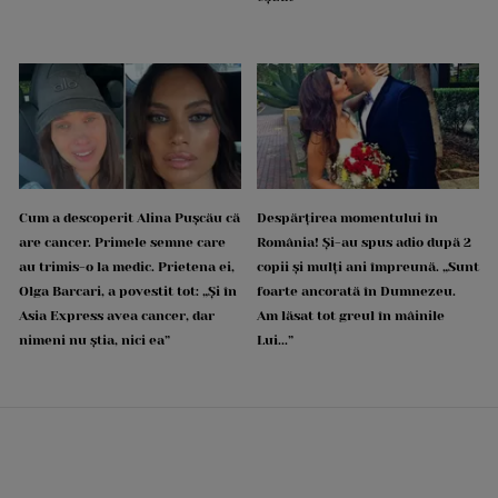
Cum a descoperit Alina Pușcău că
Despărțirea momentului în
are cancer. Primele semne care
România! Și-au spus adio după 2
au trimis-o la medic. Prietena ei,
copii și mulți ani împreună. „Sunt
Olga Barcari, a povestit tot: „Și în
foarte ancorată în Dumnezeu.
Asia Express avea cancer, dar
Am lăsat tot greul în mâinile
nimeni nu știa, nici ea”
Lui...”