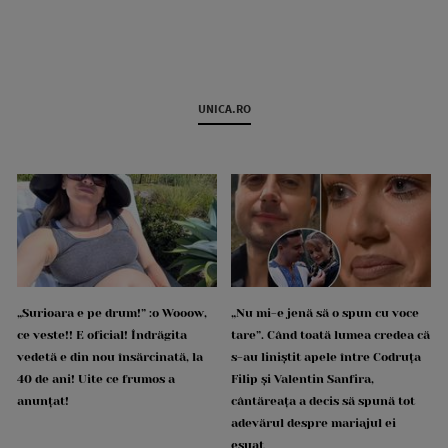
UNICA.RO
„Surioara e pe drum!” :o Wooow,
„Nu mi-e jenă să o spun cu voce
ce veste!! E oficial! Îndrăgita
tare”. Când toată lumea credea că
vedetă e din nou însărcinată, la
s-au liniștit apele între Codruța
40 de ani! Uite ce frumos a
Filip și Valentin Sanfira,
anunțat!
cântăreața a decis să spună tot
adevărul despre mariajul ei
eșuat