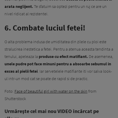
arata neglijent.
Te sfatuim sa optezi pentru un ruj ce are un
nivel ridicat al rezistentei.
6. Combate luciul fetei!
O alta problema indusa de umiditatea din zilele cu ploi este
stralucirea inestetica a fetei. Pentru a atenua aceasta tendinta a
tenului, apeleaza la
produse cu efect matifiant.
De asemenea,
unele pudre pot face minuni pentru a absoarbe sebumul in
exces al pielii fetei
. Iar servetelele matifiante iti vor salva look-
ul intr-un mod cat se poate de rapid si de practic.
Foto:
Face of beautiful girl with water on the skin
from
Shutterstock
Urmăreşte cel mai nou VIDEO incărcat pe