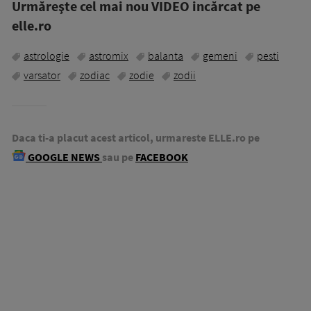
Urmăreşte cel mai nou VIDEO incărcat pe
elle.ro
astrologie
astromix
balanta
gemeni
pesti
varsator
zodiac
zodie
zodii
Daca ti-a placut acest articol, urmareste ELLE.ro pe
GOOGLE NEWS
sau pe
FACEBOOK