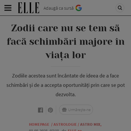
Adaugă ca sursă
Zodii care nu se tem să
facă schimbări majore în
viața lor
Zodiile acestea sunt încântate de ideea de a face
schimbări și de a accepta oportunități prin care se pot
dezvolta.
Urmărește-ne
HOMEPAGE
/
ASTROLOGIE
/
ASTRO MIX
,
01.05.2025, 07:15
de
ELLE.ro