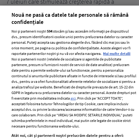
țe
7 uleiuri care stimulează creșterea rapidă a
Ce
părului
de
Nouă ne pasă ca datele tale personale să rămână
confidențiale
Noi și partenerii noștri
594
stocăm și/sau accesăm informații pe dispozitivul
dvs., precum identificatorii cookie unici pentru prelucrarea datelor cu caracter
personal. Puteți accepta sau gestiona alegerile dvs. făcând clic mai jos sau în
orice moment, pe pagina cu politica de confidențialitate. Aceste alegeri vor fi
raportate partenerilor noștri și nu vă vor afecta navigarea.
Mai multe detalii
Noi si partenerii nostri (retelele de socializare si agentiile de publicitate
partenere, precum si furnizorii nostri de servicii de date analitice) prelucram
ELLE Style Awards
Termeni si conditii
date pentru a permite website-ului sa functioneze, pentru a personaliza
2024
continutul si anunturile publicitare afisate in functie de interesele si/sau profilul
Politica de
dvs., pentru a va oferi functionalitati aferente retelelor de socializare si pentru a
Despre ELLE
confidențialitate
analiza traficul pe website. Beneficiati de drepturile prevazute de art. 15-22 din
Romania
GDPR in legatura cu prelucrarea datelor cu caracter personal. Aceste drepturi pot
Politica de cookies
fi exercitate prin modalitatea indicata
aici
. Prin click pe “ACCEPT TOATE”,
Contact
Publicitate
acceptati folosirea tuturor Tehnologiilor de tip Cookie, care implica inclusiv
acceptul dvs. cu privire la stocarea/accesarea informatiilor de catre Vendor-ii cu
Abonamente
care colaboram. Prin click pe “VREAU SA MODIFIC SETARILE INDIVIDUAL” puteti
schimba preferintele in mod individual, mai putin cele legate de cookie strict
necesare pentru functionarea website-ului.
Stiri
Libertatea pentru
Atât noi, cât și partenerii noștri prelucrăm datele pentru a oferi:
femei