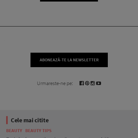
ABONEAZĂ-TE LA NEWSLETTER
Urmareste-ne pe:
Cele mai citite
BEAUTY
BEAUTY TIPS
BE