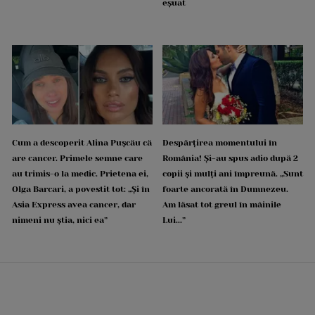
eșuat
Cum a descoperit Alina Pușcău că
Despărțirea momentului în
are cancer. Primele semne care
România! Și-au spus adio după 2
au trimis-o la medic. Prietena ei,
copii și mulți ani împreună. „Sunt
Olga Barcari, a povestit tot: „Și în
foarte ancorată în Dumnezeu.
Asia Express avea cancer, dar
Am lăsat tot greul în mâinile
nimeni nu știa, nici ea”
Lui...”