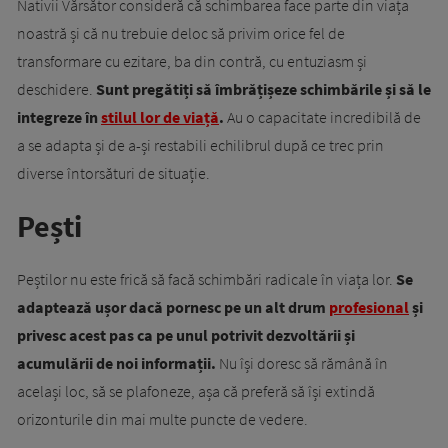
Nativii Vărsător consideră că schimbarea face parte din viața
noastră și că nu trebuie deloc să privim orice fel de
transformare cu ezitare, ba din contră, cu entuziasm și
deschidere.
Sunt pregătiți să îmbrățișeze schimbările și să le
integreze în
stilul lor de viață
.
Au o capacitate incredibilă de
a se adapta și de a-și restabili echilibrul după ce trec prin
diverse întorsături de situație.
Pești
Peștilor nu este frică să facă schimbări radicale în viața lor.
Se
adaptează ușor dacă pornesc pe un alt drum
profesional
și
privesc acest pas ca pe unul potrivit dezvoltării și
acumulării de noi informații.
Nu își doresc să rămână în
același loc, să se plafoneze, așa că preferă să își extindă
orizonturile din mai multe puncte de vedere.