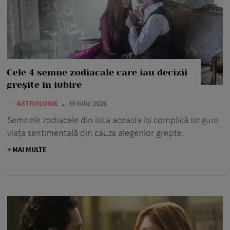
Cele 4 semne zodiacale care iau decizii
greșite în iubire
—
ASTROLOGIE
30 iulie 2026
Semnele zodiacale din lista aceasta își complică singure
viața sentimentală din cauza alegerilor greșite.
+ MAI MULTE