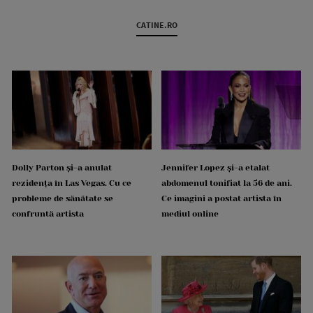
CATINE.RO
Dolly Parton și-a anulat
Jennifer Lopez și-a etalat
rezidența în Las Vegas. Cu ce
abdomenul tonifiat la 56 de ani.
probleme de sănătate se
Ce imagini a postat artista în
confruntă artista
mediul online