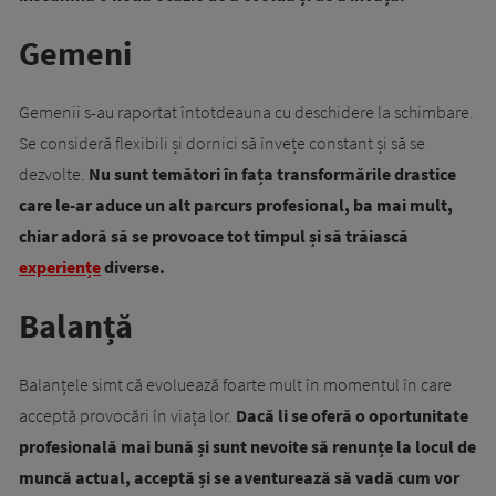
Gemeni
Gemenii s-au raportat întotdeauna cu deschidere la schimbare.
Se consideră flexibili și dornici să învețe constant și să se
dezvolte.
Nu sunt temători în fața transformările drastice
care le-ar aduce un alt parcurs profesional, ba mai mult,
chiar adoră să se provoace tot timpul și să trăiască
experiențe
diverse.
Balanță
Balanțele simt că evoluează foarte mult în momentul în care
acceptă provocări în viața lor.
Dacă li se oferă o oportunitate
profesională mai bună și sunt nevoite să renunțe la locul de
muncă actual, acceptă și se aventurează să vadă cum vor