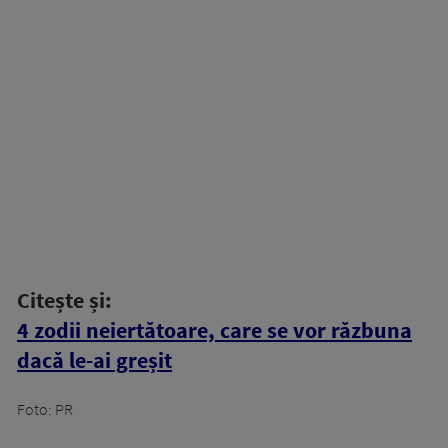
Citește și:
4 zodii neiertătoare, care se vor răzbuna
dacă le-ai greșit
Foto: PR