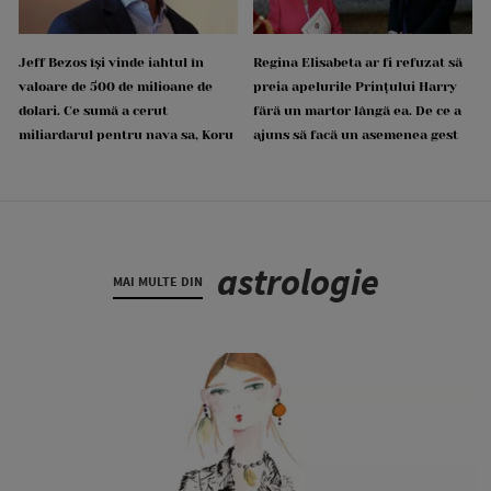
Jeff Bezos își vinde iahtul în
Regina Elisabeta ar fi refuzat să
valoare de 500 de milioane de
preia apelurile Prințului Harry
dolari. Ce sumă a cerut
fără un martor lângă ea. De ce a
miliardarul pentru nava sa, Koru
ajuns să facă un asemenea gest
astrologie
MAI MULTE DIN