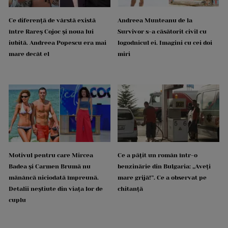
Ce diferență de vârstă există
Andreea Munteanu de la
între Rareș Cojoc și noua lui
Survivor s-a căsătorit civil cu
iubită. Andreea Popescu era mai
logodnicul ei. Imagini cu cei doi
mare decât el
miri
Motivul pentru care Mircea
Ce a pățit un român într-o
Badea și Carmen Brumă nu
benzinărie din Bulgaria: „Aveți
mănâncă niciodată împreună.
mare grijă!”. Ce a observat pe
Detalii neștiute din viața lor de
chitanță
cuplu