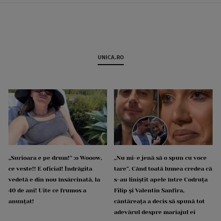
UNICA.RO
„Surioara e pe drum!” :o Wooow,
„Nu mi-e jenă să o spun cu voce
ce veste!! E oficial! Îndrăgita
tare”. Când toată lumea credea că
vedetă e din nou însărcinată, la
s-au liniștit apele între Codruța
40 de ani! Uite ce frumos a
Filip și Valentin Sanfira,
anunțat!
cântăreața a decis să spună tot
adevărul despre mariajul ei