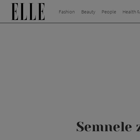
Fashion
Beauty
People
Health &
Semnele z