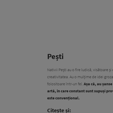
Pești
Nativii Pești au o fire ludică, visătoare ș
creativitatea. Au o mulțime de idei grozav
folositoare într-un fel.
Așa că, au șanse 
artă, în care constant sunt supuși prov
este convențional.
Citește și: