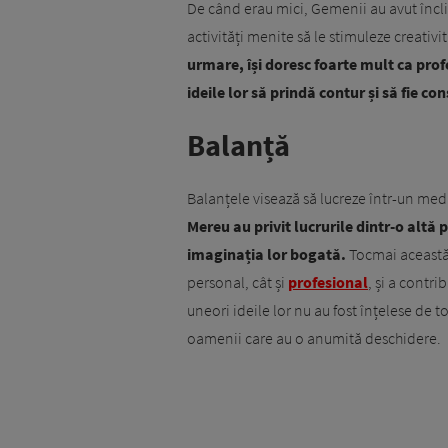
De când erau mici, Gemenii au avut înclin
activități menite să le stimuleze creativi
urmare, își doresc foarte mult ca profe
ideile lor să prindă contur și să fie co
Balanță
Balanțele visează să lucreze într-un mediu 
Mereu au privit lucrurile dintr-o altă p
imaginația lor bogată.
Tocmai această 
personal, cât și
profesional
, și a contr
uneori ideile lor nu au fost înțelese de 
oamenii care au o anumită deschidere.