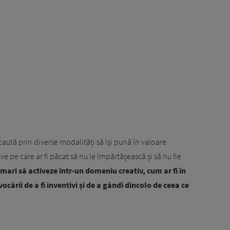
i caută prin diverse modalități să își pună în valoare
e pe care ar fi păcat să nu le împărtășească și să nu fie
mari să activeze într-un domeniu creativ, cum ar fi în
ocării de a fi inventivi și de a gândi dincolo de ceea ce