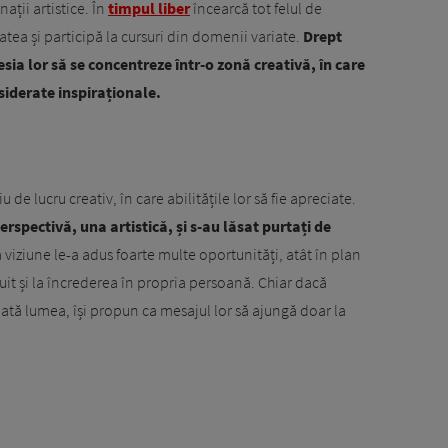
ații artistice. În
timpul liber
încearcă tot felul de
tatea și participă la cursuri din domenii variate.
Drept
sia lor să se concentreze într-o zonă creativă, în care
nsiderate inspiraționale.
de lucru creativ, în care abilitățile lor să fie apreciate.
erspectivă, una artistică, și s-au lăsat purtați de
viziune le-a adus foarte multe oportunități, atât în plan
ibuit și la încrederea în propria persoană. Chiar dacă
toată lumea, își propun ca mesajul lor să ajungă doar la