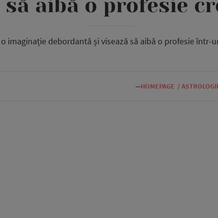
 să aibă o profesie cr
 o imaginație debordantă și visează să aibă o profesie într-u
—
HOMEPAGE
/
ASTROLOGI