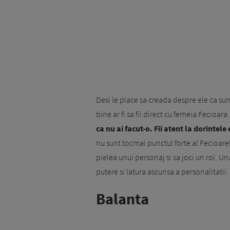
Desi le place sa creada despre ele ca sunt
bine ar fi sa fii direct cu femeia Fecioara
ca nu ai facut-o. Fii atent la dorintele
nu sunt tocmai punctul forte al Fecioarelo
pielea unui personaj si sa joci un rol. Un
putere si latura ascunsa a personalitatii.
Balanta