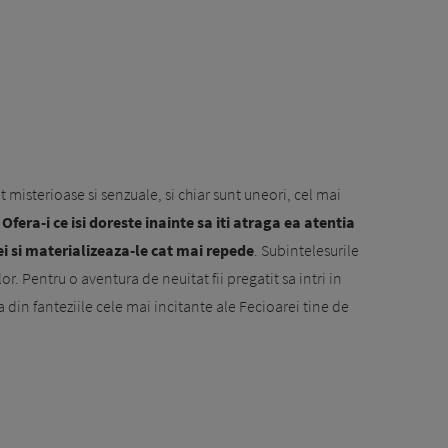
 misterioase si senzuale, si chiar sunt uneori, cel mai
.
Ofera-i ce isi doreste inainte sa iti atraga ea atentia
 ei si materializeaza-le cat mai repede
. Subintelesurile
r. Pentru o aventura de neuitat fii pregatit sa intri in
a din fanteziile cele mai incitante ale Fecioarei tine de