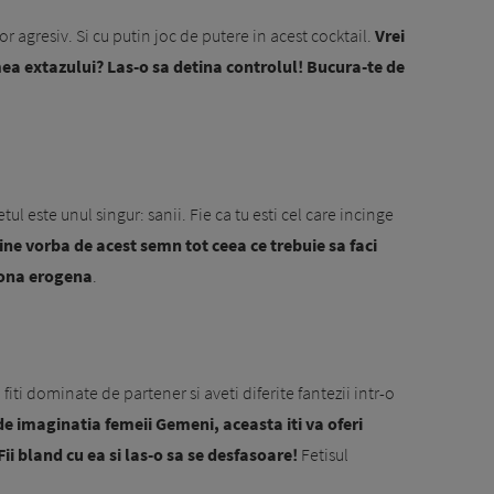
or agresiv. Si cu putin joc de putere in acest cocktail.
Vrei
mea extazului? Las-o sa detina controlul! Bucura-te de
ul este unul singur: sanii. Fie ca tu esti cel care incinge
ine vorba de acest semn tot ceea ce trebuie sa faci
zona erogena
.
fiti dominate de partener si aveti diferite fantezii intr-o
e imaginatia femeii Gemeni, aceasta iti va oferi
i bland cu ea si las-o sa se desfasoare!
Fetisul