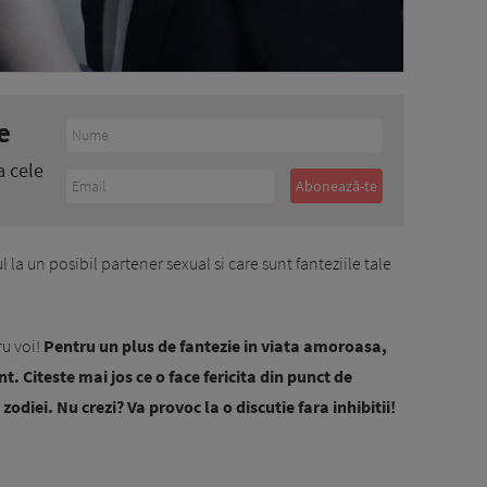
e
a cele
l la un posibil partener sexual si care sunt fanteziile tale
ru voi!
Pentru un plus de fantezie in viata amoroasa,
t. Citeste mai jos ce o face fericita din punct de
zodiei. Nu crezi? Va provoc la o discutie fara inhibitii!