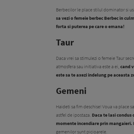
Berbecilor le place stilul dominator si us
sa vezi o femeie berbec Berbec in cul
forta si puterea pe care o emana!
Taur
Daca vrei sa stimulezi o femeie Taur secret
atmosfera sau initiativa este a ei,
cand v
este sa te axezi indelung pe aceasta 
Gemeni
Haideti sa fim deschise! Voua va place sa 
astfel de ipostaza.
Daca te lasi condus d
momente incendiare prin mangaieri. Fi
gemenilor sunt picioarele.