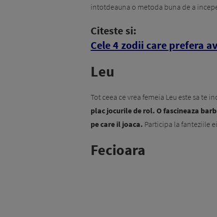
intotdeauna o metoda buna de a incepe
Citeste si:
Cele 4 zodii care prefera av
Leu
Tot ceea ce vrea femeia Leu este sa te inc
plac jocurile de rol. O fascineaza barba
pe care il joaca.
Participa la fanteziile ei
Fecioara