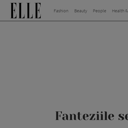
Fashion
Beauty
People
Health &
Fanteziile s