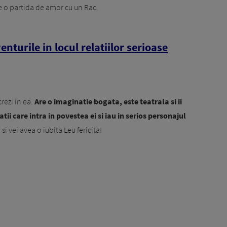
 o partida de amor cu un Rac.
enturile in locul relatiilor serioase
rezi in ea.
Are o imaginatie bogata, este teatrala si ii
tii care intra in povestea ei si iau in serios personajul
 si vei avea o iubita Leu fericita!