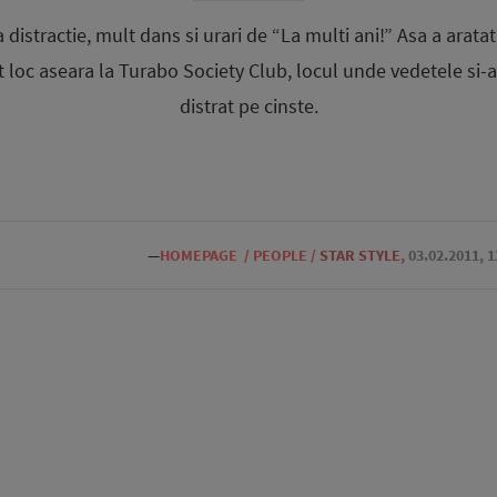
distractie, mult dans si urari de “La multi ani!” Asa a arata
 loc aseara la Turabo Society Club, locul unde vedetele si-au
distrat pe cinste.
—
HOMEPAGE
/
PEOPLE
/
STAR STYLE
,
03.02.2011, 1