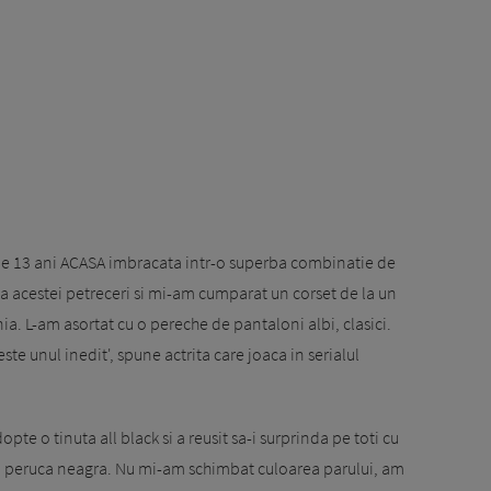
 de 13 ani ACASA imbracata intr-o superba combinatie de
ea acestei petreceri si mi-am cumparat un corset de la un
a. L-am asortat cu o pereche de pantaloni albi, clasici.
te unul inedit', spune actrita care joaca in serialul
opte o tinuta all black si a reusit sa-i surprinda pe toti cu
 o peruca neagra. Nu mi-am schimbat culoarea parului, am