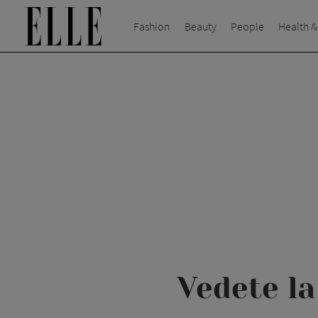
Fashion
Beauty
People
Health &
Vedete la