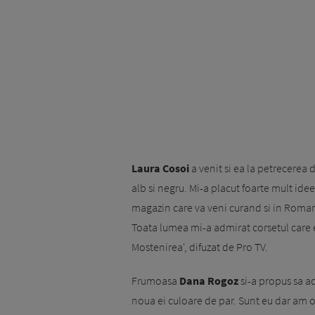
Laura Cosoi
a venit si ea la petrecerea
alb si negru. Mi-a placut foarte mult ide
magazin care va veni curand si in Romani
Toata lumea mi-a admirat corsetul care es
Mostenirea', difuzat de Pro TV.
Frumoasa
Dana Rogoz
si-a propus sa ad
noua ei culoare de par. Sunt eu dar am