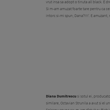
vrut insa sa adopt o tinuta all black. E 
Si m-am amuzat foarte tare pentru ca cei
intorc si-mi spun; Dana?!!!!'. E amuzan
Diana Dumitrescu
si sotul ei, producato
similare, Octavian Strunila a avut si el u
Solcanu spune ca: m-am sfatuit cu Rich in