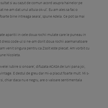
sultat si au cazut de comun acord asupra hainelor pe
t ne-am dat unul altuia ok-ul'. Eu am ales sa fac o
oarte bine intreaga seara', spune Adela. Ce pot sa mai
ate aparitii in cele doua rochii mulate care le puneau in
at dress code-ul si ne-am dorit doua rochii asemanatoare
 am venit singura pentru ca Zsolt este plecat. Am vorbit cu
pune Nicoleta.
velei Iubire si onoare', difuzata ACASA de luni pana joi,
 vintage. E destul de greu dar mi-a placut foarte mult. Mi s-
a si, chiar daca nu e negru, are o valoare sentimentala