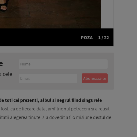
POZA
1 / 22
e
a cele
e toti cei prezenti, albul si negrul fiind singurele
 fost, ca de fiecare data, amfitrionul petrecerii si a reusit
tatii alegerea tinutei s-a dovedit a fi o misiune destul de