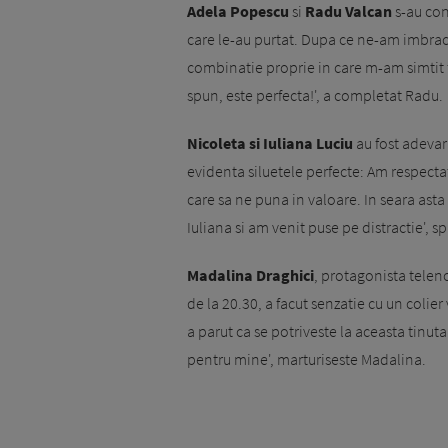
Adela Popescu
si
Radu Valcan
s-au con
care le-au purtat. Dupa ce ne-am imbraca
combinatie proprie in care m-am simtit f
spun, este perfecta!', a completat Radu.
Nicoleta si Iuliana Luciu
au fost adevar
evidenta siluetele perfecte: Am respect
care sa ne puna in valoare. In seara asta
Iuliana si am venit puse pe distractie', s
Madalina Draghici
, protagonista teleno
de la 20.30, a facut senzatie cu un colier
a parut ca se potriveste la aceasta tinut
pentru mine', marturiseste Madalina.