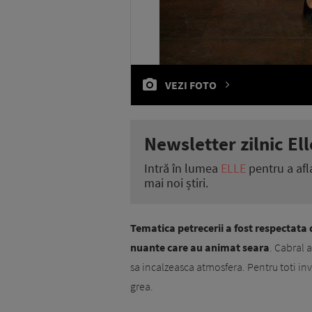
VEZI FOTO
Newsletter zilnic Ell
Intră în lumea
ELLE
pentru a afl
mai noi știri.
Tematica petrecerii a fost respectata d
nuante care au animat seara
. Cabral a
sa incalzeasca atmosfera. Pentru toti invi
grea.