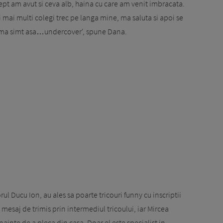
drept am avut si ceva alb, haina cu care am venit imbracata.
 mai multi colegi trec pe langa mine, ma saluta si apoi se
t, ma simt asa…undercover', spune Dana.
rul Ducu Ion, au ales sa poarte tricouri funny cu inscriptii
n mesaj de trimis prin intermediul tricoului, iar Mircea
ainte de a pleca din casa. Doar el este specialist in