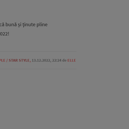
că bună și ţinute pline
2022!
PLE
/
STAR STYLE
,
13.12.2022, 22:24
de
ELLE