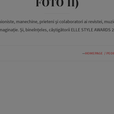
FOTO II)
hioniste, manechine, prieteni şi colaboratori ai revistei, muzi
maginație. Și, bineînțeles, câștigătorii ELLE STYLE AWARDS 
—
HOMEPAGE
/
PEO