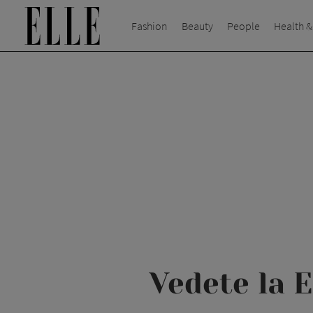
Fashion
Beauty
People
Health &
Vedete la 