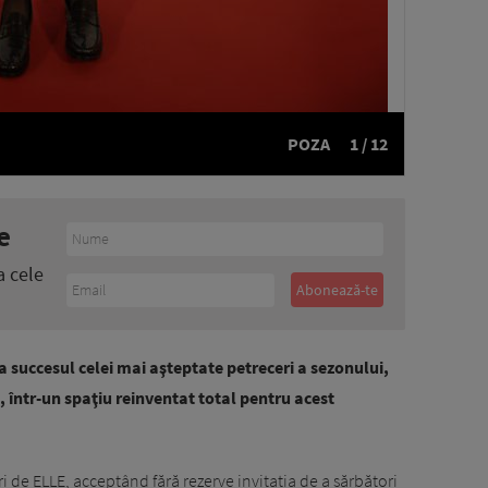
POZA
1 / 12
e
a cele
la succesul celei mai aşteptate petreceri a sezonului,
 într-un spaţiu reinventat total pentru acest
uri de ELLE, acceptând fără rezerve invitația de a sărbători