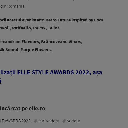
a din România.
rii acestui eveniment: Retro Future inspired by Coca
woll, Raffaello, Revox, Teilor.
Alexandrion Flavours, Brâncoveanu Vinars,
ik Sound, Purple Flowers.
lizații ELLE STYLE AWARDS 2022, așa
ă
ncărcat pe elle.ro
YLE AWARDS 2022
stiri vedete
vedete