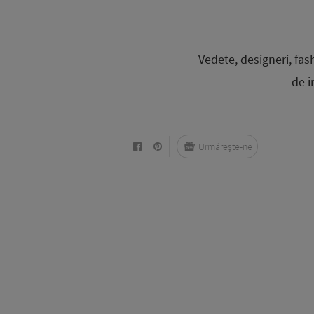
Vedete, designeri, fas
de i
Urmărește-ne