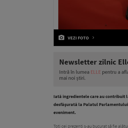
VEZI FOTO
Newsletter zilnic Ell
Intră în lumea
ELLE
pentru a afl
mai noi știri.
Iată ingredientele care au contribuit 
desfăşurată la Palatul Parlamentului,
eveniment.
Toţi cei prezenţi s-au bucurat să fie alăt