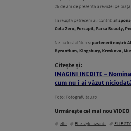
25 de ani de prezență a revistei pe piaț
La reuşita petrecerii au contribuit
sponso
Cola Zero, Forcapil, Parsa Beauty, Per
Ne-au fost alături și
partenerii noștri: 
Byzantium, Kingsbury, Kreskova, Mus
Citește și:
IMAGINI INEDITE – Nomina
cum nu i-ai văzut niciodat
Foto: Fotografultau.ro
Urmăreşte cel mai nou VIDEO i
elle
Elle style awards
ELLE ST